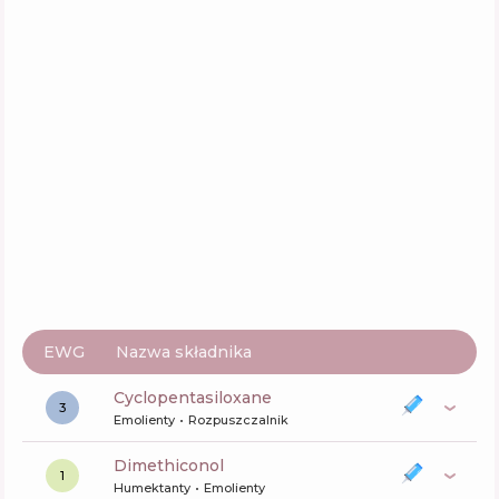
Injection
Skład
3
%
Aktywne
26
%
Funkcje
41
%
Dr.FORHAIR Unove Volume up Curling
Essence
Skład
0
%
Aktywne
30
%
Funkcje
35
%
EWG
Nazwa składnika
cyclopentasiloxane
3
Emolienty
Rozpuszczalnik
dimethiconol
1
Humektanty
Emolienty