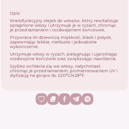
Opis:
Wielofunkcyjny olejek do włosów, który rewitalizuje
spragnione włosy i utrzymuje je w ryzach, chroniąc
je przed łamaniem i rozdwajaniem końcówek.
Przywraca im dziewiczą miękkość, blask i połysk,
zapewniając lekkie, nietłuste i jedwabiste
wykończenie.
Utrzymuje włosy w ryzach, pielęgnując i ujarzmiając
rozdwojone końcówki oraz zwiększając nawilżenie.
Szybko wchłania się we włosy, natychmiast
chroniąc je przed łamaniem, promieniowaniem UV i
stylizacją na gorąco do 220°C/428°F.