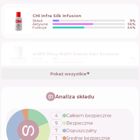
CHI Infra Silk Infusion
Skład
9
%
Aktywne
56
%
Funkcje
44
%
anillO Rosy Night Repair Hair Essence
Skład
7
%
Aktywne
42
%
Funkcje
54
%
Pokaż wszystkie
▼
CHI Deep Brilliance Shine Serum Light
Weight Leave-In Treatment
Analiza składu
Skład
6
%
Aktywne
53
%
Funkcje
64
%
4
Całkiem bezpiecznie
9
Bezpiecznie
Curly Shyll Moisture Glow Hair Essence
7
Dopuszczalny
Skład
4
%
1
Średnie bezpiecznie
Aktywne
54
%