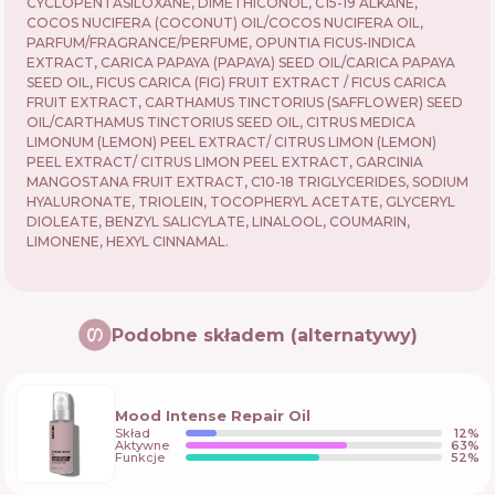
CYCLOPENTASILOXANE, DIMETHICONOL, C15-19 ALKANE,
COCOS NUCIFERA (COCONUT) OIL/COCOS NUCIFERA OIL,
PARFUM/FRAGRANCE/PERFUME, OPUNTIA FICUS-INDICA
EXTRACT, CARICA PAPAYA (PAPAYA) SEED OIL/CARICA PAPAYA
SEED OIL, FICUS CARICA (FIG) FRUIT EXTRACT / FICUS CARICA
FRUIT EXTRACT, CARTHAMUS TINCTORIUS (SAFFLOWER) SEED
OIL/CARTHAMUS TINCTORIUS SEED OIL, CITRUS MEDICA
LIMONUM (LEMON) PEEL EXTRACT/ CITRUS LIMON (LEMON)
PEEL EXTRACT/ CITRUS LIMON PEEL EXTRACT, GARCINIA
MANGOSTANA FRUIT EXTRACT, C10-18 TRIGLYCERIDES, SODIUM
HYALURONATE, TRIOLEIN, TOCOPHERYL ACETATE, GLYCERYL
DIOLEATE, BENZYL SALICYLATE, LINALOOL, COUMARIN,
LIMONENE, HEXYL CINNAMAL.
Podobne składem (alternatywy)
Mood Intense Repair Oil
Skład
12
%
Aktywne
63
%
Funkcje
52
%