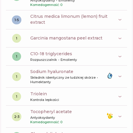
Antyoksydanty
Emolienty
Komedogenność: 0
citrus medica limonum (lemon) fruit
1-5
extract
garcinia mangostana peel extract
1
c10-18 triglycerides
1
Rozpuszczalnik
Emolienty
sodium hyaluronate
1
Składnik identyczny ze ludzkiej skórze
Humektanty
triolein
1
Kontrola lepkości
tocopheryl acetate
2-3
Antyoksydanty
Komedogenność: 0