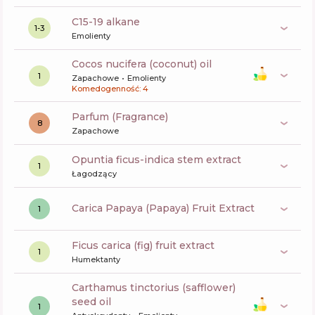
c15-19 alkane
1-3
Emolienty
cocos nucifera (coconut) oil
1
Zapachowe
Emolienty
Komedogenność: 4
Parfum (Fragrance)
8
Zapachowe
opuntia ficus-indica stem extract
1
Łagodzący
Carica Papaya (Papaya) Fruit Extract
1
ficus carica (fig) fruit extract
1
Humektanty
carthamus tinctorius (safflower)
seed oil
1