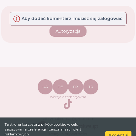
Aby dodać komentarz, musisz się zalogować.
Autoryzacja
UA
DE
FR
TR
Wersja alternatywna
TikTok
safetymakeupua@gmail.com
Ta strona korzysta z plików cookies w celu
zapisywania preferencji i personalizacji ofert
Polityka prywatności
reklamowych.
Akceptuj