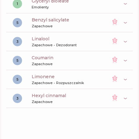
glyceryl dioleate
1
Emolienty
benzyl salicylate
5
Zapachowe
linalool
3
Zapachowe
Dezodorant
coumarin
5
Zapachowe
limonene
5
Zapachowe
Rozpuszczalnik
hexyl cinnamal
3
Zapachowe