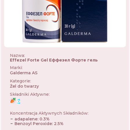
Nazwa:
Effezel Forte Gel Еффезел Форте гель
Marki
:
Galderma AS
🇨🇭
Kategorie
:
Żel do twarzy
Składniki Aktywne
:
Koncentracja Aktywnych Składników
:
adapalene
:
0.3
%
Benzoyl Peroxide
:
2.5
%