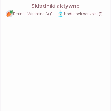
Składniki aktywne
Retinol (Witamina A)
(
1
)
Nadtlenek benzoilu
(
1
)