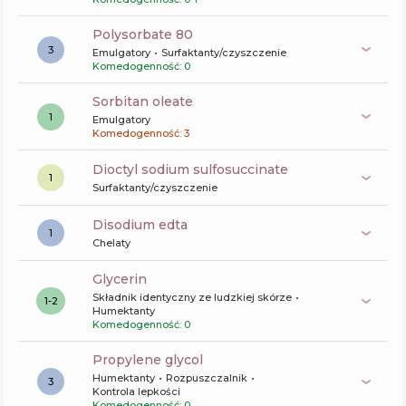
polysorbate 80
3
Emulgatory
Surfaktanty/czyszczenie
Komedogenność: 0
sorbitan oleate
1
Emulgatory
Komedogenność: 3
dioctyl sodium sulfosuccinate
1
Surfaktanty/czyszczenie
disodium edta
1
Chelaty
glycerin
Składnik identyczny ze ludzkiej skórze
1-2
Humektanty
Komedogenność: 0
propylene glycol
Humektanty
Rozpuszczalnik
3
Kontrola lepkości
Komedogenność: 0