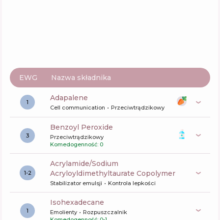
EWG
Nazwa składnika
adapalene
1
Cell communication
Przeciwtrądzikowy
Benzoyl Peroxide
3
Przeciwtrądzikowy
Komedogenność: 0
Acrylamide/Sodium
Acryloyldimethyltaurate Copolymer
1-2
Stabilizator emulsji
Kontrola lepkości
Isohexadecane
1
Emolienty
Rozpuszczalnik
Komedogenność: 0-1