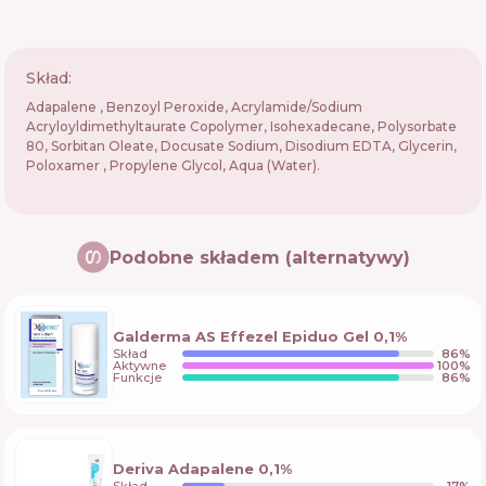
Skład:
Adapalene , Benzoyl Peroxide, Acrylamide/Sodium
Acryloyldimethyltaurate Copolymer, Isohexadecane, Polysorbate
80, Sorbitan Oleate, Docusate Sodium, Disodium EDTA, Glycerin,
Poloxamer , Propylene Glycol, Aqua (Water).
Podobne składem (alternatywy)
Galderma AS Effezel Epiduo Gel 0,1%
Skład
86
%
Aktywne
100
%
Funkcje
86
%
Deriva Adapalene 0,1%
Skład
17
%