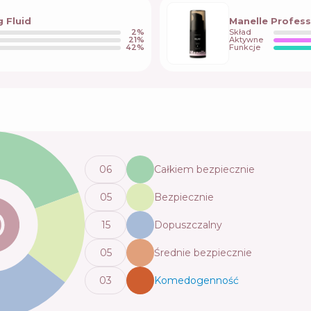
g Fluid
Manelle Profess
2
%
Skład
21
%
Aktywne
42
%
Funkcje
0
6
Całkiem bezpiecznie
0
5
Bezpiecznie
15
Dopuszczalny
0
5
Średnie bezpiecznie
0
3
Komedogenność
💬