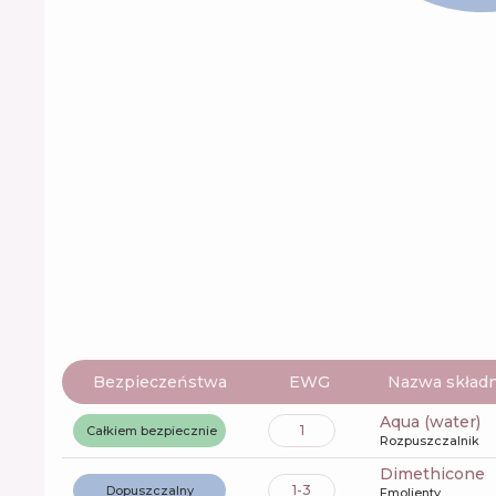
Bezpieczeństwa
EWG
Nazwa składn
aqua (water)
1
Całkiem bezpiecznie
Rozpuszczalnik
dimethicone
1-3
Dopuszczalny
Emolienty