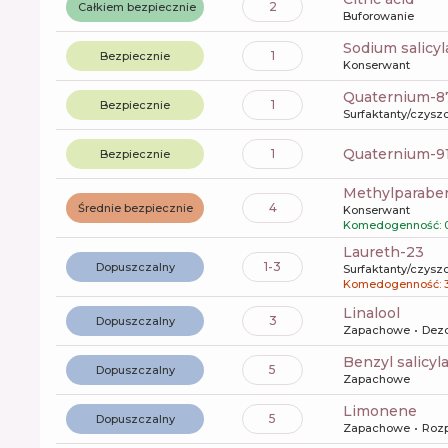
2
Całkiem bezpiecznie
Buforowanie
sodium salicyl
1
Bezpiecznie
Konserwant
quaternium-8
1
Bezpiecznie
Surfaktanty/czysz
quaternium-9
1
Bezpiecznie
methylparabe
4
Średnie bezpiecznie
Konserwant
Komedogenność: 
laureth-23
1-3
Dopuszczalny
Surfaktanty/czysz
Komedogenność: 
linalool
3
Dopuszczalny
Zapachowe
Dez
benzyl salicyl
5
Dopuszczalny
Zapachowe
limonene
5
Dopuszczalny
Zapachowe
Rozp