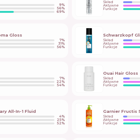
Skład
9
%
Aktywne
56
%
Funkcje
69
%
oma Gloss
Schwarzkopf Gli
7
%
Skład
31
%
Aktywne
56
%
Funkcje
Ouai Hair Gloss
7
%
Skład
22
%
Aktywne
54
%
Funkcje
y All-In-1 Fluid
Garnier Fructis 
4
%
Skład
25
%
Aktywne
52
%
Funkcje