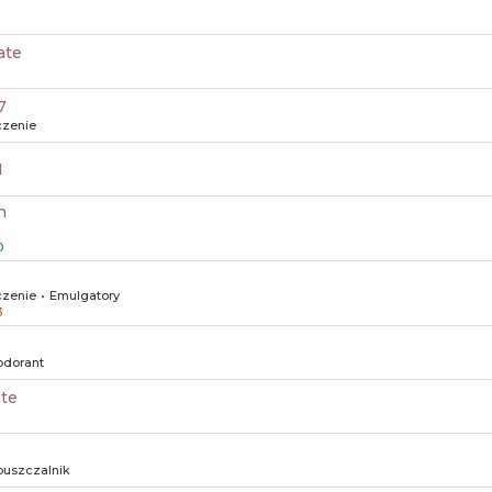
ate
7
czenie
1
n
0
czenie
Emulgatory
3
odorant
ate
uszczalnik