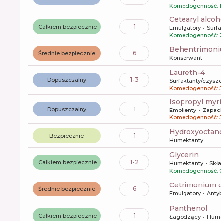
Komedogenność: 1
cetearyl alcoh
1
Całkiem bezpiecznie
Emulgatory
Surf
Komedogenność: 
behentrimoni
6
Średnie bezpiecznie
Konserwant
laureth-4
1-3
Dopuszczalny
Surfaktanty/czysz
Komedogenność: 
isopropyl myr
1
Dopuszczalny
Emolienty
Zapac
Komedogenność: 
hydroxyocta
1
Bezpiecznie
Humektanty
glycerin
1-2
Całkiem bezpiecznie
Humektanty
Skła
Komedogenność: 
cetrimonium 
6
Średnie bezpiecznie
Emulgatory
Anty
panthenol
1
Całkiem bezpiecznie
Łagodzący
Hume