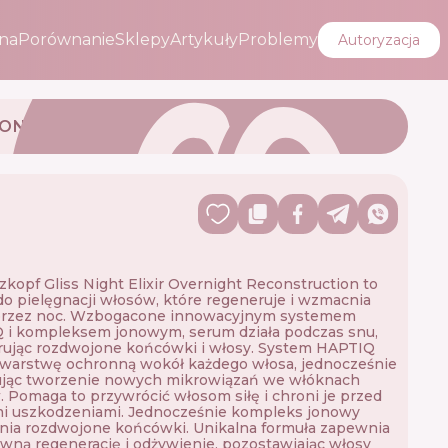
na
Porównanie
Sklepy
Artykuły
Problemy
Autoryzacja
ION
kopf Gliss Night Elixir Overnight Reconstruction to
o pielęgnacji włosów, które regeneruje i wzmacnia
przez noc. Wzbogacone innowacyjnym systemem
 i kompleksem jonowym, serum działa podczas snu,
rując rozdwojone końcówki i włosy. System HAPTIQ
 warstwę ochronną wokół każdego włosa, jednocześnie
ując tworzenie nowych mikrowiązań we włóknach
 Pomaga to przywrócić włosom siłę i chroni je przed
mi uszkodzeniami. Jednocześnie kompleks jonowy
nia rozdwojone końcówki. Unikalna formuła zapewnia
wną regenerację i odżywienie, pozostawiając włosy