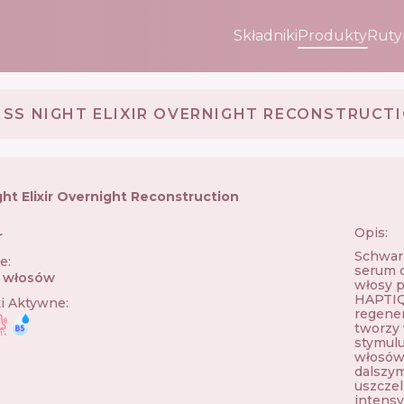
Składniki
Produkty
Ruty
ISS NIGHT ELIXIR OVERNIGHT RECONSTRUCT
ght Elixir Overnight Reconstruction
Opis:
r
🇩🇪
Schwarz
ie
:
serum d
o włosów
włosy 
HAPTIQ
ki Aktywne
:
regene
tworzy
stymul
włosów.
dalszy
uszczel
intensy