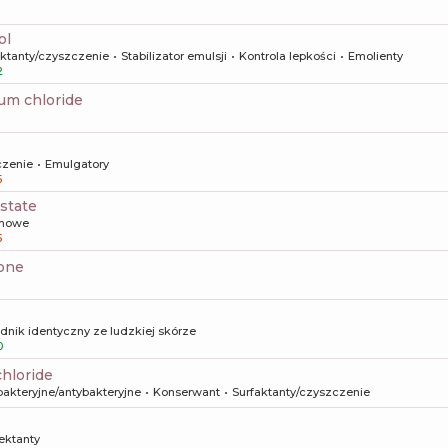
ol
aktanty/czyszczenie
Stabilizator emulsji
Kontrola lepkości
Emolienty
2
um chloride
czenie
Emulgatory
5
istate
howe
5
none
dnik identyczny ze ludzkiej skórze
0
chloride
bakteryjne/antybakteryjne
Konserwant
Surfaktanty/czyszczenie
ktanty