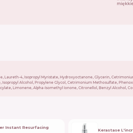
miękkie
, Laureth-4, Isopropyl Myristate, Hydroxyoctanone, Glycerin, Cetrimoniu
 Isopropyl Alcohol, Propylene Glycol, Cetrimonium Methosulfate, Phenoxy
icylate, Limonene, Alpha-Isomethyl Ionone, Citronellol, Benzyl Alcohol, C
ier Instant Resurfacing
Kerastase L'inc