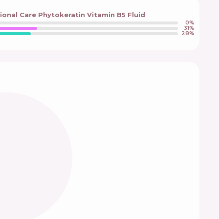
ional Care Phytokeratin Vitamin B5 Fluid
0
%
31
%
28
%