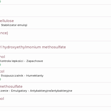
0
ellulose
Stabilizator emulsji
ance)
hyl hydroxyethylmonium methosulfate
hol
Kontrola lepkości
Zapachowe
0
col
Rozpuszczalnik
Humektanty
0
methosulfate
czenie
Emulgatory
Antybakteryjne/antybakteryjne
nol