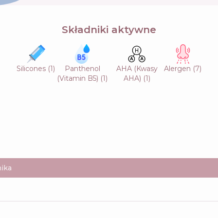
Składniki aktywne
Silicones
(
1
)
Panthenol
AHA (Kwasy
Alergen
(
7
)
(Vitamin B5)
(
1
)
AHA)
(
1
)
ika