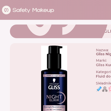
GL
Nazwa:
Gliss Ni
Marki
:
Gliss Ku
Kategor
Fluid d
Składni