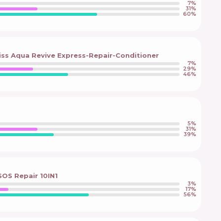
7
%
31
%
60
%
ss Aqua Revive Express-Repair-Conditioner
7
%
29
%
46
%
5
%
31
%
39
%
SOS Repair 10IN1
3
%
17
%
56
%