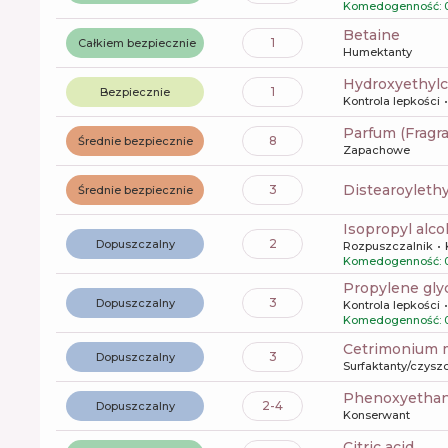
Komedogenność: 
betaine
1
Całkiem bezpiecznie
Humektanty
hydroxyethylc
1
Bezpiecznie
Kontrola lepkości
Parfum (Fragr
8
Średnie bezpiecznie
Zapachowe
distearoylet
3
Średnie bezpiecznie
isopropyl alco
2
Dopuszczalny
Rozpuszczalnik
Komedogenność: 
propylene gly
3
Dopuszczalny
Kontrola lepkości
Komedogenność: 
cetrimonium 
3
Dopuszczalny
Surfaktanty/czysz
phenoxyetha
2-4
Dopuszczalny
Konserwant
citric acid