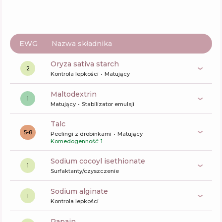
EWG
Nazwa składnika
oryza sativa starch
2
Kontrola lepkości
Matujący
maltodextrin
1
Matujący
Stabilizator emulsji
talc
5-8
Peelingi z drobinkami
Matujący
Komedogenność: 1
sodium cocoyl isethionate
1
Surfaktanty/czyszczenie
sodium alginate
1
Kontrola lepkości
papain