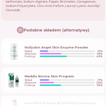
Isethionate, Sodium Alginate, Papain, Bromelain, Carrageenan,
Sodium Polyacrylate, Citric Acid, Parfum, Lauroyl Lysine, Ascorbyl
Glucoside.
Podobne składem (alternatywy)
Hollyskin Angel Skin Enzyme Powder
Skład
15
%
Aktywne
39
%
Funkcje
49
%
Meddis Norma Skin Program
Skład
17
%
Aktywne
26
%
Funkcje
39
%
Anua Rice Enzyme Brightening Cleansing