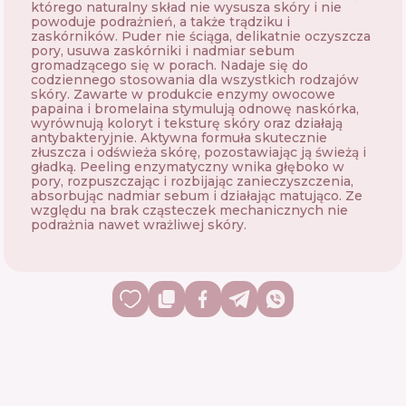
którego naturalny skład nie wysusza skóry i nie
powoduje podrażnień, a także trądziku i
zaskórników. Puder nie ściąga, delikatnie oczyszcza
pory, usuwa zaskórniki i nadmiar sebum
gromadzącego się w porach. Nadaje się do
codziennego stosowania dla wszystkich rodzajów
skóry. Zawarte w produkcie enzymy owocowe
papaina i bromelaina stymulują odnowę naskórka,
wyrównują koloryt i teksturę skóry oraz działają
antybakteryjnie. Aktywna formuła skutecznie
złuszcza i odświeża skórę, pozostawiając ją świeżą i
gładką. Peeling enzymatyczny wnika głęboko w
pory, rozpuszczając i rozbijając zanieczyszczenia,
absorbując nadmiar sebum i działając matująco. Ze
względu na brak cząsteczek mechanicznych nie
podrażnia nawet wrażliwej skóry.