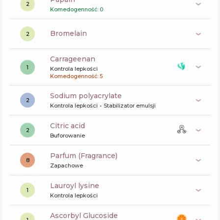
2
Komedogenność: 0
bromelain
2
carrageenan
1
Kontrola lepkości
Komedogenność: 5
sodium polyacrylate
2
Kontrola lepkości
Stabilizator emulsji
citric acid
2
Buforowanie
Parfum (Fragrance)
8
Zapachowe
lauroyl lysine
1
Kontrola lepkości
Ascorbyl Glucoside