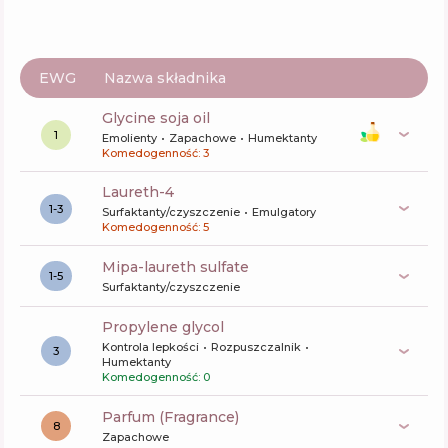
EWG
Nazwa składnika
glycine soja oil
1
Emolienty
Zapachowe
Humektanty
Komedogenność: 3
laureth-4
1-3
Surfaktanty/czyszczenie
Emulgatory
Komedogenność: 5
mipa-laureth sulfate
1-5
Surfaktanty/czyszczenie
propylene glycol
Kontrola lepkości
Rozpuszczalnik
3
Humektanty
Komedogenność: 0
Parfum (Fragrance)
8
Zapachowe