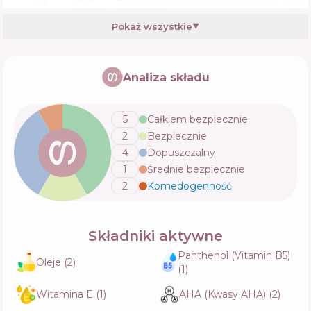
Aktywne
31
%
Funkcje
56
%
Pokaż wszystkie
▼
Ziaja Intimate Creamy Wash With Hyaluronic
Acid
Analiza składu
Skład
5
%
Aktywne
20
%
Funkcje
47
%
5
Całkiem bezpiecznie
2
Bezpiecznie
Babe Laboratorios Intımate Hygıene Gel
4
Dopuszczalny
Skład
6
%
1
Średnie bezpiecznie
Aktywne
14
%
Funkcje
49
%
2
Komedogenność
💬
Składniki aktywne
Panthenol (Vitamin B5)
Oleje
(
2
)
(
1
)
Witamina E
(
1
)
AHA (Kwasy AHA)
(
2
)