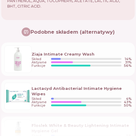
PANTHENOL, AQUA, TOCOPHERYL ACETATE, LACTIC ACID,
BHT, CITRIC ACID.
Podobne składem (alternatywy)
Ziaja Intimate Creamy Wash
Skład
14
%
Aktywne
31
%
Funkcje
56
%
Lactacyd Antibacterial Intimate Hygiene
Wipes
Skład
4
%
Aktywne
43
%
Funkcje
50
%
Floslek White & Beauty Lightening Intimate
Hygiene Gel
Skład
5
%