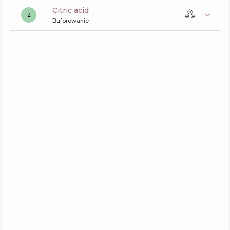
citric acid
2
Buforowanie