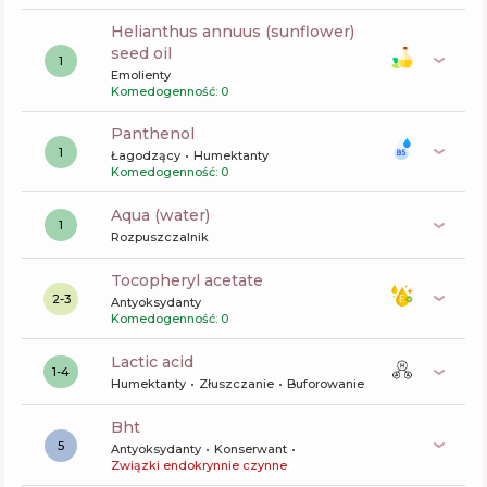
helianthus annuus (sunflower)
seed oil
1
Emolienty
Komedogenność: 0
panthenol
1
Łagodzący
Humektanty
Komedogenność: 0
aqua (water)
1
Rozpuszczalnik
tocopheryl acetate
2-3
Antyoksydanty
Komedogenność: 0
lactic acid
1-4
Humektanty
Złuszczanie
Buforowanie
bht
5
Antyoksydanty
Konserwant
Związki endokrynnie czynne