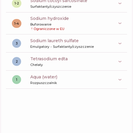
sodium cocoyl sarcosinate
1-2
Surfaktanty/czyszczenie
sodium hydroxide
1-4
Buforowanie
!
Ograniczone w EU
sodium laureth sulfate
3
Emulgatory
Surfaktanty/czyszczenie
tetrasodium edta
2
Chelaty
aqua (water)
1
Rozpuszczalnik