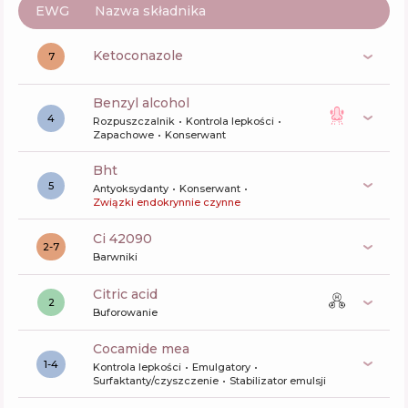
EWG
Nazwa składnika
ketoconazole
7
benzyl alcohol
4
Rozpuszczalnik
Kontrola lepkości
Zapachowe
Konserwant
bht
5
Antyoksydanty
Konserwant
Związki endokrynnie czynne
ci 42090
2-7
Barwniki
citric acid
2
Buforowanie
cocamide mea
1-4
Kontrola lepkości
Emulgatory
Surfaktanty/czyszczenie
Stabilizator emulsji