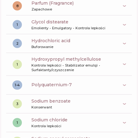
Parfum (Fragrance)
8
Zapachowe
glycol distearate
1
Emolienty
Emulgatory
Kontrola lepkości
hydrochloric acid
2
Buforowanie
hydroxypropyl methylcellulose
1
Kontrola lepkości
Stabilizator emulsji
Surfaktanty/czyszczenie
polyquaternium-7
1-4
sodium benzoate
3
Konserwant
sodium chloride
1
Kontrola lepkości