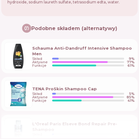
hydroxide, sodium laureth sulfate, tetrasodium edta, water.
Podobne składem (alternatywy)
Schauma Anti-Dandruff Intensive Shampoo
Men
Skład
9
%
Aktywne
77
%
Funkcje
61
%
TENA ProSkin Shampoo Cap
Skład
5
%
Aktywne
85
%
Funkcje
41
%
L'Oreal Paris Elseve Bond Repair Pre-
Shampoo
Skład
2
%
Aktywne
77
%