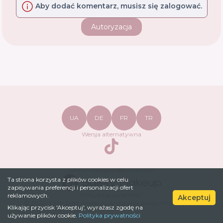
Aby dodać komentarz, musisz się zalogować.
Autoryzacja
UA
DE
FR
TR
Wersja alternatywna
TikTok
safetymakeupua@gmail.com
Ta strona korzysta z plików cookies w celu
zapisywania preferencji i personalizacji ofert
Polityka prywatności
reklamowych.
Akceptuj
© 2022-
2026
SafetyMakeup.
Analizator składu kosmetyków
.
Klikając przycisk 'Akceptuj', wyrażasz zgodę na
używanie plików cookie.
Polityka prywatności