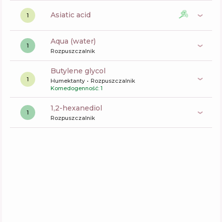
asiatic acid
1
aqua (water)
1
Rozpuszczalnik
butylene glycol
1
Humektanty
Rozpuszczalnik
Komedogenność: 1
1,2-hexanediol
1
Rozpuszczalnik