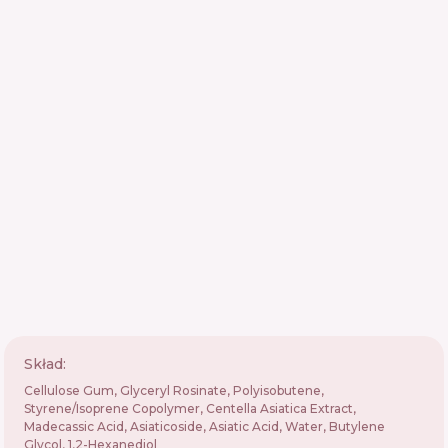
Skład:
Cellulose Gum, Glyceryl Rosinate, Polyisobutene,
Styrene/Isoprene Copolymer, Centella Asiatica Extract,
Madecassic Acid, Asiaticoside, Asiatic Acid, Water, Butylene
Glycol, 1,2-Hexanediol