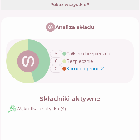
Pokaż wszystkie
▼
PanOxyl Blemish Aftercare Brightening
Patches
Analiza składu
Skład
31
%
Aktywne
0
%
Funkcje
29
%
5
Całkiem bezpiecznie
6
Bezpiecznie
0
Komedogenność
💬
Składniki aktywne
Wąkrotka azjatycka
(
4
)