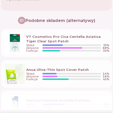
Podobne składem (alternatywy)
VT Cosmetics Pro Cica Centella Asiatica
Tiger Clear Spot Patch
Skład
35
%
Aktywne
68
%
Funkcje
30
%
Anua Ultra-Thin Spot Cover Patch
Skład
24
%
Aktywne
26
%
Funkcje
45
%
PanOxyl Daytime Invisible Patches
Skład
38
%
Aktywne
15
%
Funkcje
33
%