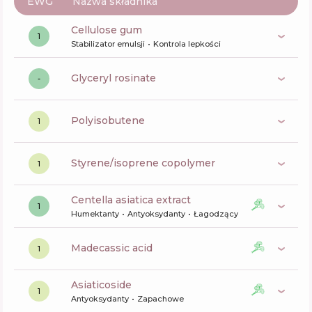
EWG
Nazwa składnika
cellulose gum
1
Stabilizator emulsji
Kontrola lepkości
glyceryl rosinate
-
polyisobutene
1
styrene/isoprene copolymer
1
centella asiatica extract
1
Humektanty
Antyoksydanty
Łagodzący
madecassic acid
1
asiaticoside
1
Antyoksydanty
Zapachowe