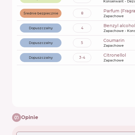
Konserwant
Dez
Parfum (Fragr
8
Średnie bezpiecznie
Zapachowe
benzyl alcoho
4
Dopuszczalny
Zapachowe
Kon
coumarin
5
Dopuszczalny
Zapachowe
citronellol
3-4
Dopuszczalny
Zapachowe
Opinie