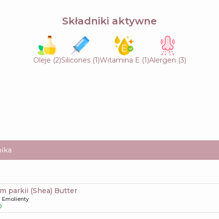
Składniki aktywne
Oleje
(
2
)
Silicones
(
1
)
Witamina E
(
1
)
Alergen
(
3
)
ika
m parkii (Shea) Butter
Emolienty
0