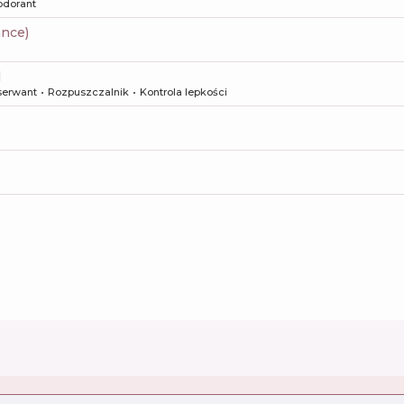
odorant
ance)
l
serwant
Rozpuszczalnik
Kontrola lepkości