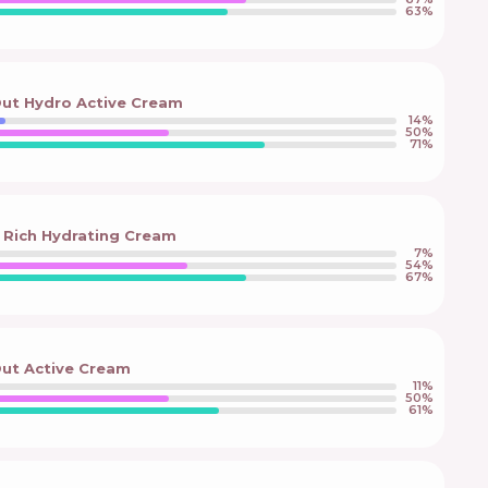
63
%
Out Hydro Active Cream
14
%
50
%
71
%
 Rich Hydrating Cream
7
%
54
%
67
%
Out Active Cream
11
%
50
%
61
%