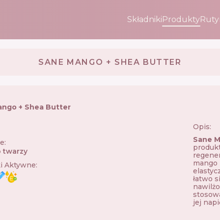
Składniki
Produkty
Ruty
SANE MANGO + SHEA BUTTER
ngo + Shea Butter
Opis:
Sane M
ie
:
produkt
 twarzy
regener
mango i
ki Aktywne
:
elastyc
łatwo s
nawilżo
stosowa
jej nap