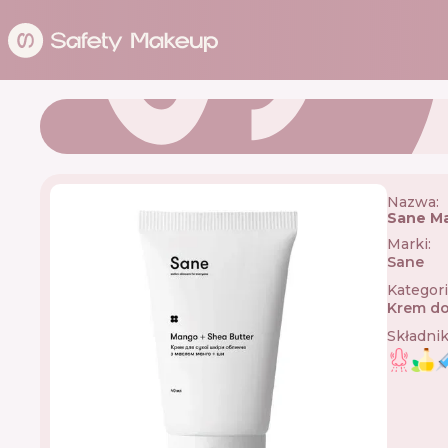
Nazwa:
Sane Ma
Marki
:
Sane
🇪🇸
Kategor
Krem do
Składni