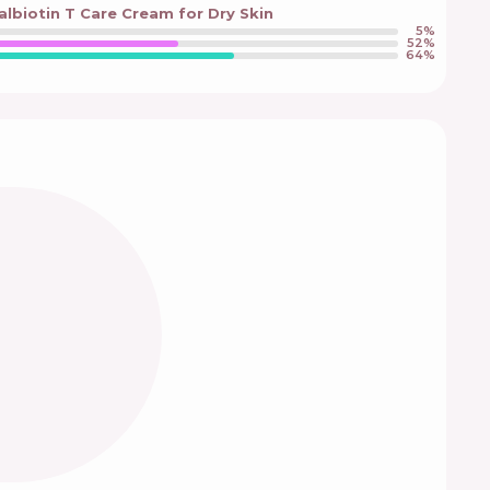
lbiotin T Care Cream for Dry Skin
5
%
52
%
64
%