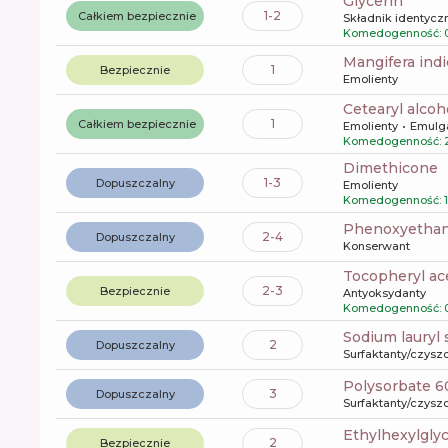
glycerin
1-2
Całkiem bezpiecznie
Składnik identyczn
Komedogenność: 
mangifera ind
1
Bezpiecznie
Emolienty
cetearyl alcoh
1
Całkiem bezpiecznie
Emolienty
Emulg
Komedogenność: 
dimethicone
1-3
Dopuszczalny
Emolienty
Komedogenność: 1
phenoxyetha
2-4
Dopuszczalny
Konserwant
tocopheryl ac
2-3
Bezpiecznie
Antyoksydanty
Komedogenność: 
sodium lauryl 
2
Dopuszczalny
Surfaktanty/czysz
polysorbate 6
3
Dopuszczalny
Surfaktanty/czysz
ethylhexylgly
2
Bezpiecznie