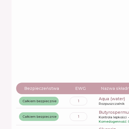
Bezpieczeństwa
EWG
Nazwa składn
aqua (water)
1
Całkiem bezpiecznie
Rozpuszczalnik
butyrospermu
1
Całkiem bezpiecznie
Kontrola lepkości
Komedogenność: 