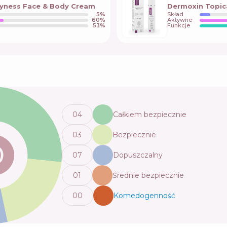
Dryness Face & Body Cream
Dermoxin Topica
5
%
Skład
60
%
Aktywne
53
%
Funkcje
0
4
Całkiem bezpiecznie
0
3
Bezpiecznie
0
7
Dopuszczalny
0
1
Średnie bezpiecznie
0
0
Komedogenność
💬