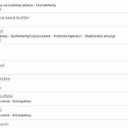
y ze ludzkiej skórze
Humektanty
0
ica seed butter
ol
atory
Surfaktanty/czyszczenie
Kontrola lepkości
Stabilizator emulsji
2
nol
etate
0
sulfate
czenie
Emulgatory
0
czenie
Emulgatory
cerin