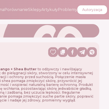
na
Porównanie
Sklepy
Artykuły
Problemy
Autoryzacja
ango + Shea Butter
to odżywczy i nawilżający
 do pielęgnacji skóry, stworzony w celu intensywnej
acji i ochrony przed suchością. Połączenie masła
 shea pomaga zmiękczyć skórę, przywrócić jej
zność i wspierać naturalną barierę ochronną. Produkt
ię wchłania, pozostawiając skórę jedwabiście gładką,
ną i zadbaną, bez uczucia lepkości. Regularne
nie pomaga zmiękczyć suche partie skóry, poprawić
ięcie i nadaje jej zdrowy, promienny wygląd.