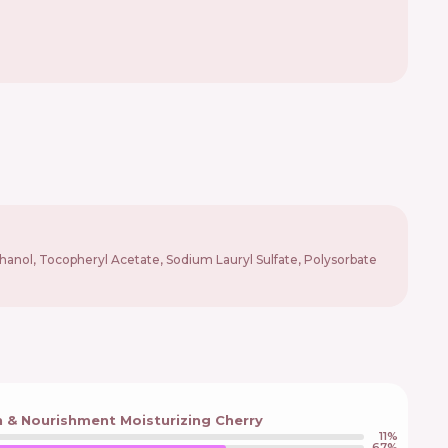
hanol, Tocopheryl Acetate, Sodium Lauryl Sulfate, Polysorbate
n & Nourishment Moisturizing Cherry
11
%
67
%