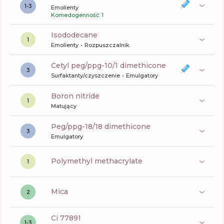
1-3
Emolienty
Komedogenność: 1
isododecane
1
Emolienty
Rozpuszczalnik
cetyl peg/ppg-10/1 dimethicone
3
Surfaktanty/czyszczenie
Emulgatory
boron nitride
1
Matujący
peg/ppg-18/18 dimethicone
3
Emulgatory
polymethyl methacrylate
1
mica
2
ci 77891
1-3