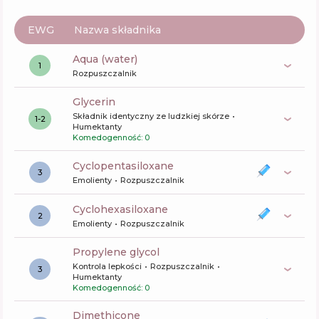
EWG
Nazwa składnika
aqua (water)
1
Rozpuszczalnik
glycerin
Składnik identyczny ze ludzkiej skórze
1-2
Humektanty
Komedogenność: 0
cyclopentasiloxane
3
Emolienty
Rozpuszczalnik
cyclohexasiloxane
2
Emolienty
Rozpuszczalnik
propylene glycol
Kontrola lepkości
Rozpuszczalnik
3
Humektanty
Komedogenność: 0
dimethicone