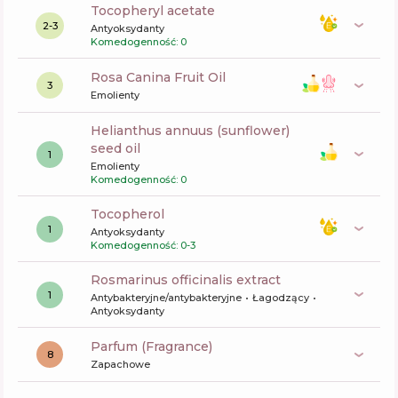
tocopheryl acetate
2-3
Antyoksydanty
Komedogenność: 0
Rosa Canina Fruit Oil
3
Emolienty
helianthus annuus (sunflower)
seed oil
1
Emolienty
Komedogenność: 0
tocopherol
1
Antyoksydanty
Komedogenność: 0-3
rosmarinus officinalis extract
1
Antybakteryjne/antybakteryjne
Łagodzący
Antyoksydanty
Parfum (Fragrance)
8
Zapachowe