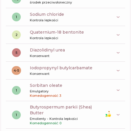
środek przeciwsłoneczny
sodium chloride
1
Kontrola lepkości
quaternium-18 bentonite
2
Kontrola lepkości
diazolidinyl urea
5
Konserwant
iodopropynyl butylcarbamate
4-5
Konserwant
sorbitan oleate
1
Emulgatory
Komedogenność: 3
butyrospermum parkii (Shea)
Butter
1
Emolienty
Kontrola lepkości
Komedogenność: 0