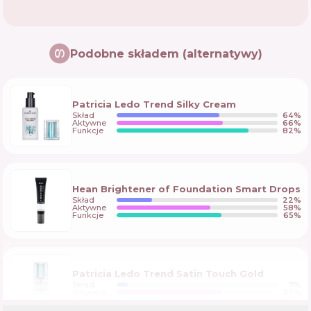
Podobne składem (alternatywy)
Patricia Ledo Trend Silky Cream
Skład
64
%
Aktywne
66
%
Funkcje
82
%
Hean Brightener of Foundation Smart Drops
Skład
22
%
Aktywne
58
%
Funkcje
65
%
Patricia Ledo Trend Satin Touch Gold
Skład
7
%
Aktywne
65
%
Funkcje
28
%