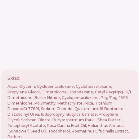
Skład:
Aqua, Glycerin, Cyclopentasiloxane, Cyclohexasiloxane,
Propylene Glycol, Dimethicone, Isododecane, Cetyl Peg/Ppg-10/1
Dimethicone, Boron Nitride, Cyclopentasiloxane, Peg/Ppg-18/18
Dimethicone, Polymethyl Methacrylate, Mica, Titanium
Dioxide/Ci 77891, Sodium Chloride, Quaternium-18 Bentonite,
Diazolidinyl Urea, Iodopropynyl Butylcarbamate, Propylene
Glycol, Sorbitan Oleate, Butyrospermum Parkii (Shea Butter),
Tocopheryl Acetate, Rosa Canina Fruit Oil, Helianthus Annuus
(Sunflower) Seed Oil, Tocopherol, Rosmarinus Officinalis Extract,
Parfum.