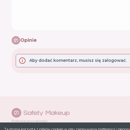
Opinie
Aby dodać komentarz, musisz się zalogować.
Polityka prywatności
© 2022-
2026
SafetyMakeup.
Analizator składu kosmetyków
.
Ta strona korzysta z plików cookies w celu zapisywania preferencji i person