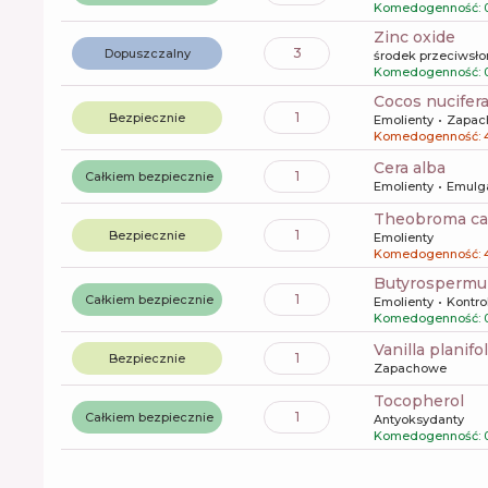
Komedogenność: 
zinc oxide
3
Dopuszczalny
środek przeciwsł
Komedogenność: 
cocos nucifera
1
Bezpiecznie
Emolienty
Zapac
Komedogenność: 
cera alba
1
Całkiem bezpiecznie
Emolienty
Emulg
theobroma ca
1
Bezpiecznie
Emolienty
Komedogenność: 
butyrospermu
1
Całkiem bezpiecznie
Emolienty
Kontro
Komedogenność: 
vanilla planifo
1
Bezpiecznie
Zapachowe
tocopherol
1
Całkiem bezpiecznie
Antyoksydanty
Komedogenność: 0