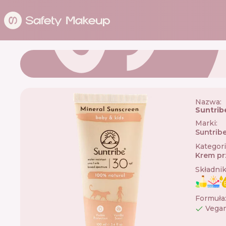
Nazwa:
Suntrib
Marki
:
Suntrib
Kategor
Krem pr
Składni
Formuła
Vega