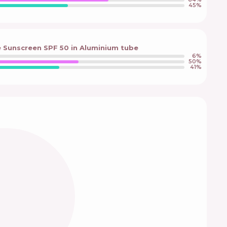
45
%
e Sunscreen SPF 50 in Aluminium tube
6
%
50
%
41
%