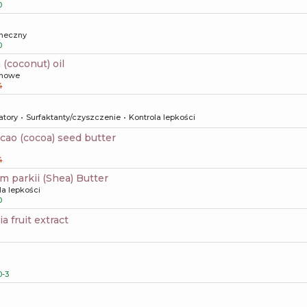
0
oneczny
0
 (coconut) oil
howe
4
atory
Surfaktanty/czyszczenie
Kontrola lepkości
cao (cocoa) seed butter
4
m parkii (Shea) Butter
la lepkości
0
lia fruit extract
-3