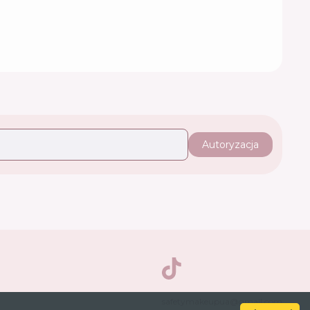
Autoryzacja
TikTok
safetymakeupua@gmail.com