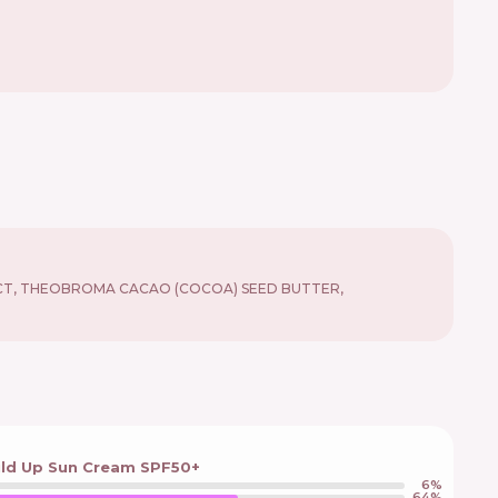
RACT, THEOBROMA CACAO (COCOA) SEED BUTTER,
ild Up Sun Cream SPF50+
6
%
64
%