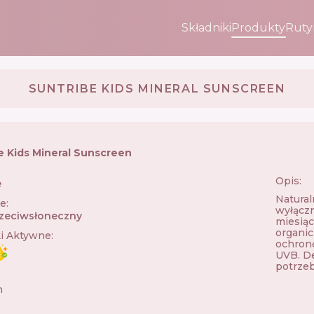
Składniki
Produkty
Ruty
SUNTRIBE KIDS MINERAL SUNSCREEN
e Kids Mineral Sunscreen
Opis:
e
🇸🇪
Natural
ie
:
wyłączn
zeciwsłoneczny
miesiąc
organic
ki Aktywne
:
ochron
UVB. De
potrzeb
:
n