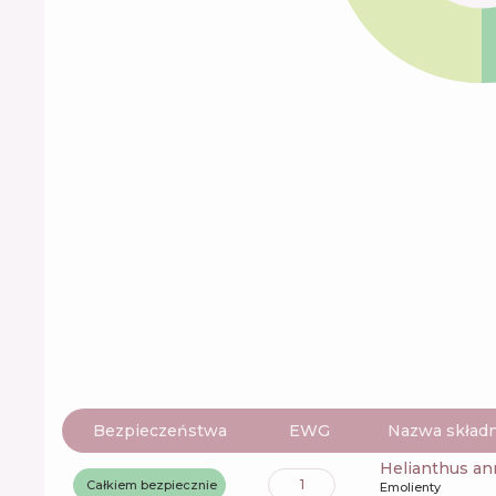
Bezpieczeństwa
EWG
Nazwa składn
helianthus a
1
Całkiem bezpiecznie
Emolienty