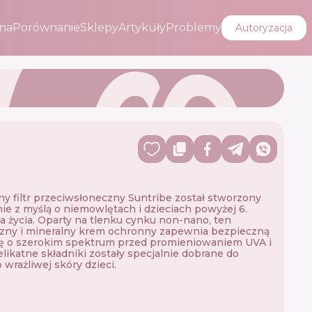
na
Porównanie
Sklepy
Artykuły
Problemy
Autoryzacja
ny filtr przeciwsłoneczny Suntribe został stworzony
ie z myślą o niemowlętach i dzieciach powyżej 6.
a życia. Oparty na tlenku cynku non-nano, ten
zny i mineralny krem ochronny zapewnia bezpieczną
ę o szerokim spektrum przed promieniowaniem UVA i
likatne składniki zostały specjalnie dobrane do
 wrażliwej skóry dzieci.