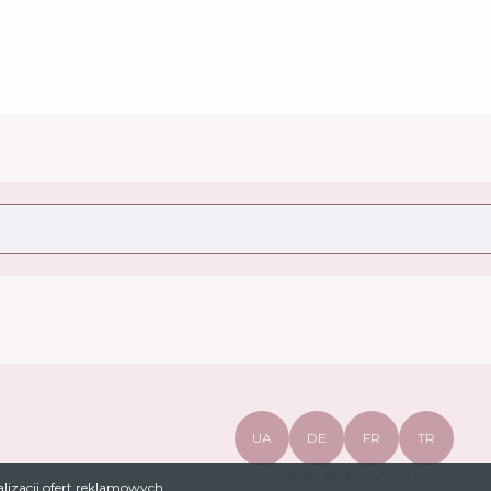
UA
DE
FR
TR
Wersja alternatywna
alizacji ofert reklamowych.