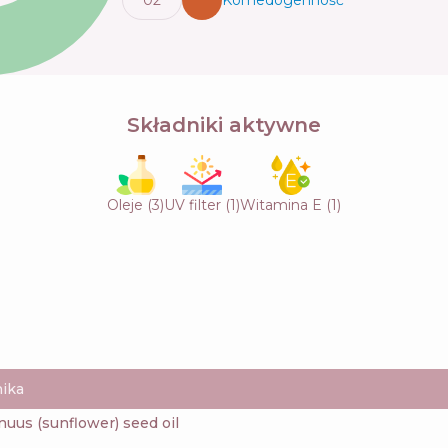
Składniki aktywne
Oleje
(
3
)
UV filter
(
1
)
Witamina E
(
1
)
ika
nnuus (sunflower) seed oil