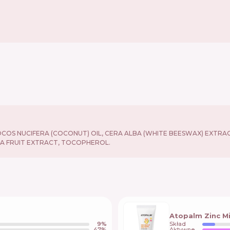
 COCOS NUCIFERA (COCONUT) OIL, CERA ALBA (WHITE BEESWAX) EXT
IA FRUIT EXTRACT, TOCOPHEROL.
Atopalm Zinc M
9
%
Skład
47
%
Aktywne