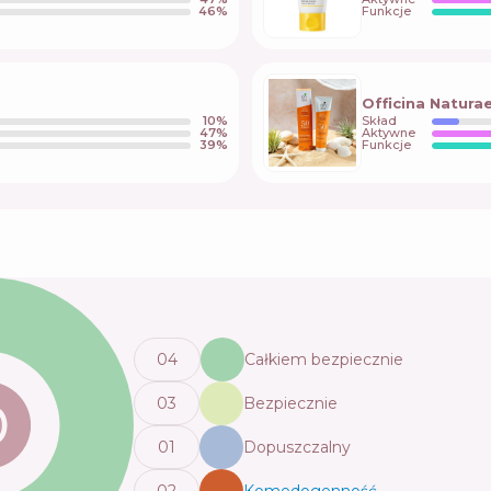
46
%
Funkcje
Officina Natura
10
%
Skład
47
%
Aktywne
39
%
Funkcje
0
4
Całkiem bezpiecznie
0
3
Bezpiecznie
0
1
Dopuszczalny
0
2
Komedogenność
💬