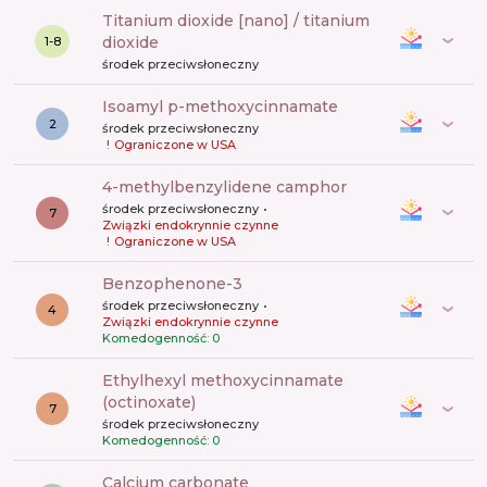
titanium dioxide [nano] / titanium
dioxide
1-8
środek przeciwsłoneczny
isoamyl p-methoxycinnamate
2
środek przeciwsłoneczny
!
Ograniczone w USA
4-methylbenzylidene camphor
środek przeciwsłoneczny
7
Związki endokrynnie czynne
!
Ograniczone w USA
benzophenone-3
środek przeciwsłoneczny
4
Związki endokrynnie czynne
Komedogenność: 0
ethylhexyl methoxycinnamate
(octinoxate)
7
środek przeciwsłoneczny
Komedogenność: 0
calcium carbonate