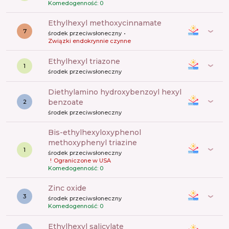
Komedogenność: 0
ethylhexyl methoxycinnamate
7
środek przeciwsłoneczny
Związki endokrynnie czynne
ethylhexyl triazone
1
środek przeciwsłoneczny
diethylamino hydroxybenzoyl hexyl
benzoate
2
środek przeciwsłoneczny
bis-ethylhexyloxyphenol
methoxyphenyl triazine
1
środek przeciwsłoneczny
!
Ograniczone w USA
Komedogenność: 0
zinc oxide
3
środek przeciwsłoneczny
Komedogenność: 0
ethylhexyl salicylate