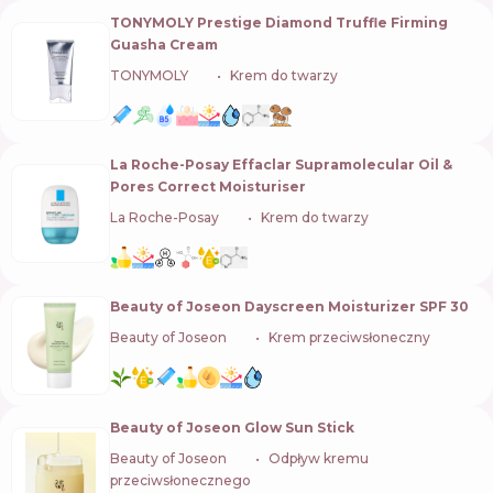
TONYMOLY Prestige Diamond Truffle Firming
Guasha Cream
TONYMOLY
🇰🇷
Krem do twarzy
La Roche-Posay Effaclar Supramolecular Oil &
Pores Correct Moisturiser
La Roche-Posay
🇫🇷
Krem do twarzy
Beauty of Joseon Dayscreen Moisturizer SPF 30
Beauty of Joseon
🇰🇷
Krem przeciwsłoneczny
Beauty of Joseon Glow Sun Stick
Beauty of Joseon
🇰🇷
Odpływ kremu
przeciwsłonecznego