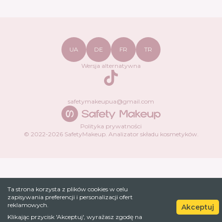
UA
DE
FR
TR
Wersja alternatywna
TikTok
safetymakeupua@gmail.com
Polityka prywatności
© 2022-
2026
SafetyMakeup.
Analizator składu kosmetyków
.
Ta strona korzysta z plików cookies w celu
zapisywania preferencji i personalizacji ofert
reklamowych.
Akceptuj
Klikając przycisk 'Akceptuj', wyrażasz zgodę na