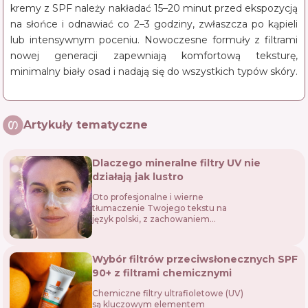
kremy z SPF należy nakładać 15–20 minut przed ekspozycją
na słońce i odnawiać co 2–3 godziny, zwłaszcza po kąpieli
lub intensywnym poceniu. Nowoczesne formuły z filtrami
nowej generacji zapewniają komfortową teksturę,
minimalny biały osad i nadają się do wszystkich typów skóry.
Artykuły tematyczne
Dlaczego mineralne filtry UV nie
działają jak lustro
Oto profesjonalne i wierne
tłumaczenie Twojego tekstu na
język polski, z zachowaniem
terminologii kosmetycznej i
naukowej, idealne do publikacji na
blogu lub stronie internetowej:
Wybór filtrów przeciwsłonecznych SPF
Wśród użytkowników k...
90+ z filtrami chemicznymi
Chemiczne filtry ultrafioletowe (UV)
są kluczowym elementem