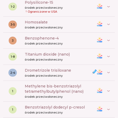
polysilicone-15
1-2
środek przeciwsłoneczny
!
Ograniczone w USA
Homosalate
3-5
środek przeciwsłoneczny
benzophenone-4
3
środek przeciwsłoneczny
titanium dioxide (nano)
1-8
środek przeciwsłoneczny
drometrizole trisiloxane
2-4
środek przeciwsłoneczny
methylene bis-benzotriazolyl
tetramethylbutylphenol (nano)
1
środek przeciwsłoneczny
benzotriazolyl dodecyl p-cresol
1
środek przeciwsłoneczny