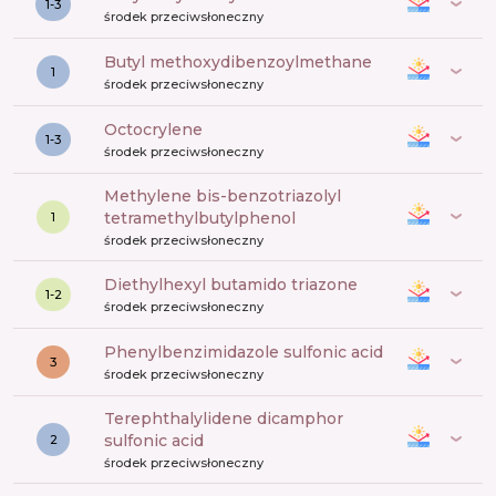
1-3
środek przeciwsłoneczny
butyl methoxydibenzoylmethane
1
środek przeciwsłoneczny
octocrylene
1-3
środek przeciwsłoneczny
methylene bis-benzotriazolyl
tetramethylbutylphenol
1
środek przeciwsłoneczny
diethylhexyl butamido triazone
1-2
środek przeciwsłoneczny
phenylbenzimidazole sulfonic acid
3
środek przeciwsłoneczny
terephthalylidene dicamphor
sulfonic acid
2
środek przeciwsłoneczny