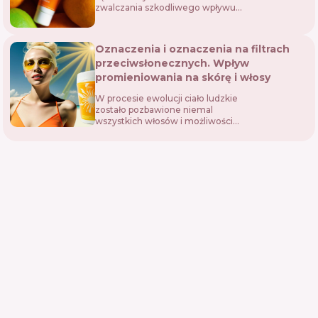
zwalczania szkodliwego wpływu
promieni UV na ludzi i środowisko.
Filtry te są szeroko stosowane w
produktach kosmetycznych i
Oznaczenia i oznaczenia na filtrach
przeciwsłoneczn...
przeciwsłonecznych. Wpływ
promieniowania na skórę i włosy
W procesie ewolucji ciało ludzkie
zostało pozbawione niemal
wszystkich włosów i możliwości
posiadania muszli rogowej.
Organizm musiał po prostu
wypracować dla nich odpowiedni
zamiennik, a przede wszys...