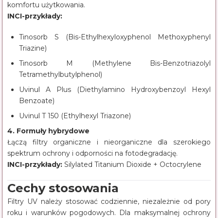
komfortu użytkowania.
INCI-przykłady:
Tinosorb S (Bis-Ethylhexyloxyphenol Methoxyphenyl
Triazine)
Tinosorb M (Methylene Bis-Benzotriazolyl
Tetramethylbutylphenol)
Uvinul A Plus (Diethylamino Hydroxybenzoyl Hexyl
Benzoate)
Uvinul T 150 (Ethylhexyl Triazone)
4. Formuły hybrydowe
Łączą filtry organiczne i nieorganiczne dla szerokiego
spektrum ochrony i odporności na fotodegradację.
INCI-przykłady:
Silylated Titanium Dioxide + Octocrylene
Cechy stosowania
Filtry UV należy stosować codziennie, niezależnie od pory
roku i warunków pogodowych. Dla maksymalnej ochrony