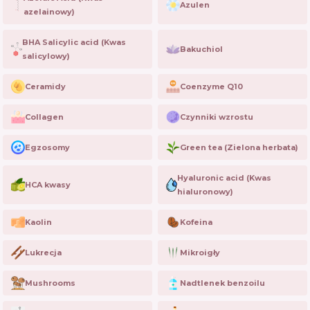
Azulen
azelainowy)
BHA Salicylic acid (Kwas
Bakuchiol
salicylowy)
Ceramidy
Coenzyme Q10
Collagen
Czynniki wzrostu
Egzosomy
Green tea (Zielona herbata)
Hyaluronic acid (Kwas
HCA kwasy
hialuronowy)
Kaolin
Kofeina
Lukrecja
Mikroigły
Mushrooms
Nadtlenek benzoilu