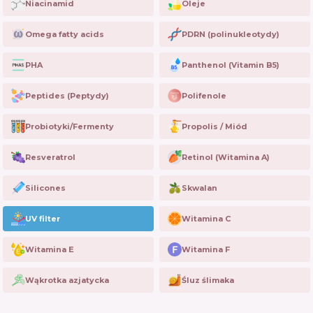
Niacinamid
Oleje
Omega fatty acids
PDRN (polinukleotydy)
PHA
Panthenol (Vitamin B5)
Peptides (Peptydy)
Polifenole
Probiotyki/Fermenty
Propolis / Miód
Resveratrol
Retinol (Witamina A)
Silicones
Skwalan
UV filter
Witamina C
Witamina E
Witamina F
Wąkrotka azjatycka
Śluz ślimaka