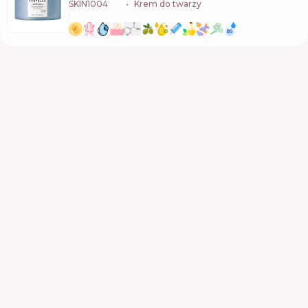
SKIN1004
🇰🇷
Krem do twarzy