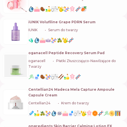
iUNIK Volufiline Grape PDRN Serum
IUNIK
🇰🇷
Serum do twarzy
oganacell Peptide Recovery Serum Pad
oganacell
🇰🇷
Płatki Złuszczająco-Nawilżające do
Twarzy
Centellian24 Madeca Mela Capture Ampoule
Capsule Cream
Centellian24
🇰🇷
Krem do twarzy
ongredients Skin Barrier Calming Lotion EX