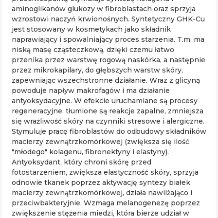
aminoglikanów glukozy w fibroblastach oraz sprzyja
wzrostowi naczyń krwionośnych. Syntetyczny GHK-Cu
jest stosowany w kosmetykach jako składnik
naprawiający i spowalniający proces starzenia. T.m. ma
niską masę cząsteczkową, dzięki czemu łatwo
przenika przez warstwę rogową naskórka, a następnie
przez mikrokapilary, do głębszych warstw skóry,
zapewniając wszechstronne działanie. Wraz z glicyną
powoduje napływ makrofagów i ma działanie
antyoksydacyjne. W efekcie uruchamiane są procesy
regeneracyjne, tłumione są reakcje zapalne, zmniejsza
się wrażliwość skóry na czynniki stresowe i alergiczne.
Stymuluje pracę fibroblastów do odbudowy składników
macierzy zewnątrzkomórkowej (zwiększa się ilość
"młodego" kolagenu, fibronektyny i elastyny).
Antyoksydant, który chroni skórę przed
fotostarzeniem, zwiększa elastyczność skóry, sprzyja
odnowie tkanek poprzez aktywację syntezy białek
macierzy zewnątrzkomórkowej, działa nawilżająco i
przeciwbakteryjnie. Wzmaga melanogenezę poprzez
zwiększenie stężenia miedzi, która bierze udział w