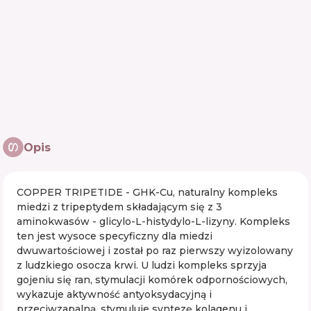
Opis
COPPER TRIPETIDE - GHK-Cu, naturalny kompleks
miedzi z tripeptydem składającym się z 3
aminokwasów - glicylo-L-histydylo-L-lizyny. Kompleks
ten jest wysoce specyficzny dla miedzi
dwuwartościowej i został po raz pierwszy wyizolowany
z ludzkiego osocza krwi. U ludzi kompleks sprzyja
gojeniu się ran, stymulacji komórek odpornościowych,
wykazuje aktywność antyoksydacyjną i
przeciwzapalną, stymuluje syntezę kolagenu i