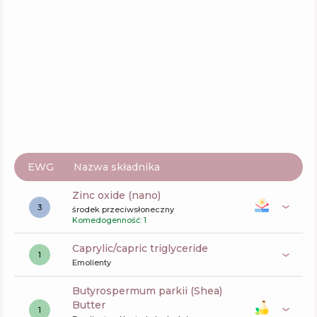
Aktywne
53
%
Funkcje
62
%
Avene Sun Intense Protect SPF 50+
Skład
5
%
Aktywne
61
%
Funkcje
49
%
EWG
Nazwa składnika
zinc oxide (nano)
3
środek przeciwsłoneczny
Komedogenność: 1
caprylic/capric triglyceride
1
Emolienty
butyrospermum parkii (Shea)
Butter
1