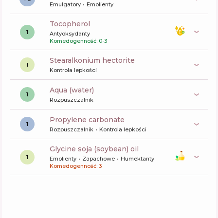
Emulgatory
Emolienty
tocopherol
1
Antyoksydanty
Komedogenność: 0-3
stearalkonium hectorite
1
Kontrola lepkości
aqua (water)
1
Rozpuszczalnik
propylene carbonate
1
Rozpuszczalnik
Kontrola lepkości
glycine soja (soybean) oil
1
Emolienty
Zapachowe
Humektanty
Komedogenność: 3