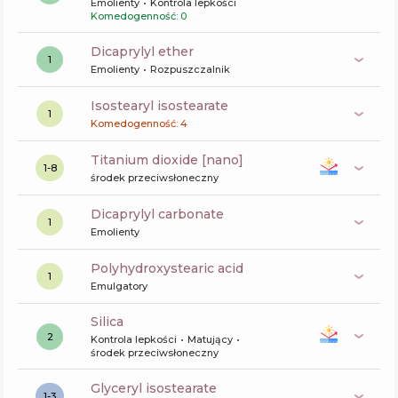
Emolienty
Kontrola lepkości
Komedogenność: 0
dicaprylyl ether
1
Emolienty
Rozpuszczalnik
isostearyl isostearate
1
Komedogenność: 4
titanium dioxide [nano]
1-8
środek przeciwsłoneczny
dicaprylyl carbonate
1
Emolienty
polyhydroxystearic acid
1
Emulgatory
silica
2
Kontrola lepkości
Matujący
środek przeciwsłoneczny
glyceryl isostearate
1-3