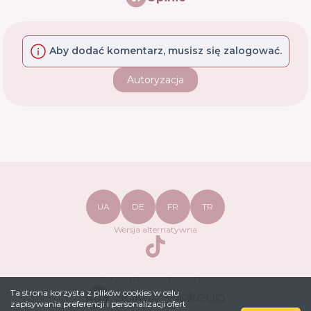
Aby dodać komentarz, musisz się zalogować.
Autoryzacja
UA
DE
FR
TR
Wersja alternatywna
TikTok
safetymakeupua@gmail.com
Ta strona korzysta z plików cookies w celu
zapisywania preferencji i personalizacji ofert