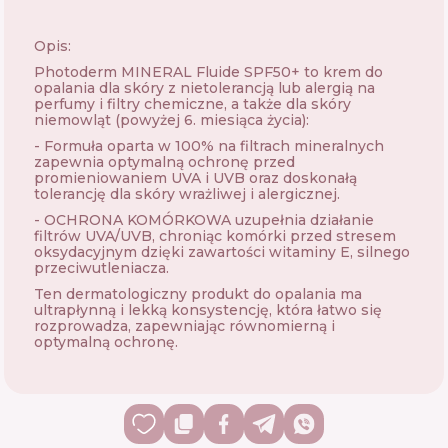
Opis:
Photoderm MINERAL Fluide SPF50+ to krem ​​do
opalania dla skóry z nietolerancją lub alergią na
perfumy i filtry chemiczne, a także dla skóry
niemowląt (powyżej 6. miesiąca życia):
- Formuła oparta w 100% na filtrach mineralnych
zapewnia optymalną ochronę przed
promieniowaniem UVA i UVB oraz doskonałą
tolerancję dla skóry wrażliwej i alergicznej.
- OCHRONA KOMÓRKOWA uzupełnia działanie
filtrów UVA/UVB, chroniąc komórki przed stresem
oksydacyjnym dzięki zawartości witaminy E, silnego
przeciwutleniacza.
Ten dermatologiczny produkt do opalania ma
ultrapłynną i lekką konsystencję, która łatwo się
rozprowadza, zapewniając równomierną i
optymalną ochronę.