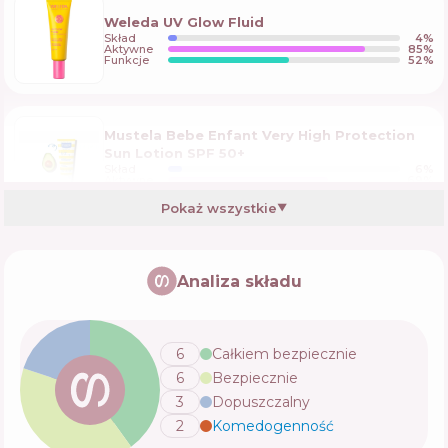
Weleda UV Glow Fluid
Skład
4
%
Aktywne
85
%
Funkcje
52
%
Mustela Bebe Enfant Very High Protection
Sun Lotion SPF 50+
Skład
6
%
Aktywne
69
%
Funkcje
52
%
Pokaż wszystkie
▼
Mustela Bebe Enfant Very High Protection
Face And Body Sun Lotion SPF 50+
Analiza składu
Skład
6
%
Aktywne
69
%
Funkcje
52
%
6
Całkiem bezpiecznie
6
Bezpiecznie
Bioderma Photoderm Pediatrics Lait SPF50+
3
Dopuszczalny
Skład
4
%
Aktywne
67
%
2
Komedogenność
💬
Funkcje
54
%