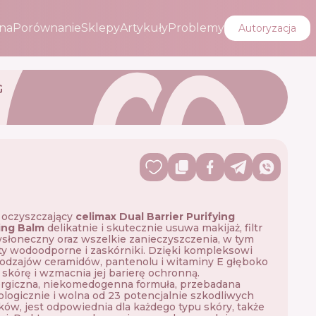
na
Porównanie
Sklepy
Artykuły
Problemy
Autoryzacja
G
 oczyszczający
celimax Dual Barrier Purifying
ing Balm
delikatnie i skutecznie usuwa makijaż, filtr
słoneczny oraz wszelkie zanieczyszczenia, w tym
y wodoodporne i zaskórniki. Dzięki kompleksowi
rodzajów ceramidów, pantenolu i witaminy E głęboko
 skórę i wzmacnia jej barierę ochronną.
rgiczna, niekomedogenna formuła, przebadana
logicznie i wolna od 23 potencjalnie szkodliwych
ków, jest odpowiednia dla każdego typu skóry, także