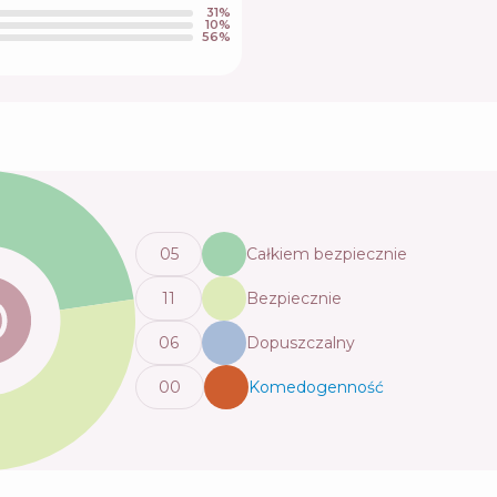
31
%
10
%
56
%
0
5
Całkiem bezpiecznie
11
Bezpiecznie
0
6
Dopuszczalny
0
0
Komedogenność
💬