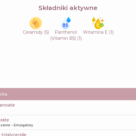
Składniki aktywne
Ceramidy
(
5
)
Panthenol
Witamina E
(
1
)
(Vitamin B5)
(
1
)
ika
xanoate
arate
czenie
Emulgatory
c triglyceride