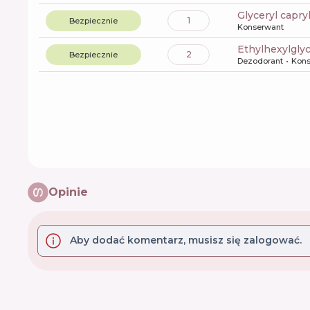
glyceryl capry
1
Bezpiecznie
Konserwant
ethylhexylgly
2
Bezpiecznie
Dezodorant
Kons
Opinie
Aby dodać komentarz, musisz się zalogować.