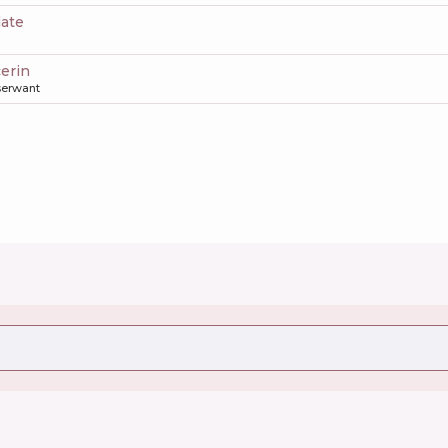
late
cerin
erwant