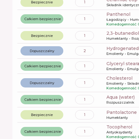
1
Bezpiecznie
Składnik identyczn
panthenol
1
Całkiem bezpiecznie
Łagodzący
Hume
Komedogenność: 
2,3-butanediol
1
Bezpiecznie
Humektanty
Roz
hydrogenated
2
Dopuszczalny
Emolienty
Emulg
glyceryl stear
1
Całkiem bezpiecznie
Emolienty
Emulg
cholesterol
1
Dopuszczalny
Emolienty
Składn
Komedogenność: 
aqua (water)
1
Całkiem bezpiecznie
Rozpuszczalnik
pantolactone
1
Bezpiecznie
Humektanty
tocopherol
1
Całkiem bezpiecznie
Antyoksydanty
Komedogenność: 0