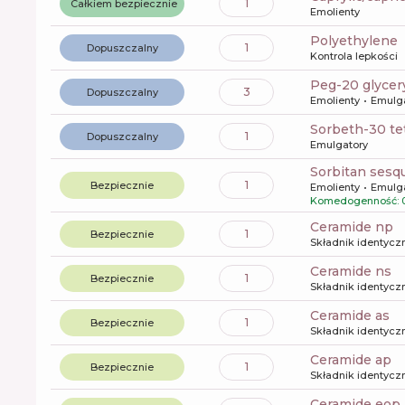
1
Całkiem bezpiecznie
Emolienty
polyethylene
1
Dopuszczalny
Kontrola lepkości
peg-20 glycer
3
Dopuszczalny
Emolienty
Emulg
sorbeth-30 te
1
Dopuszczalny
Emulgatory
sorbitan sesq
1
Bezpiecznie
Emolienty
Emulg
Komedogenność: 0
ceramide np
1
Bezpiecznie
Składnik identyczn
ceramide ns
1
Bezpiecznie
Składnik identyczn
ceramide as
1
Bezpiecznie
Składnik identyczn
ceramide ap
1
Bezpiecznie
Składnik identyczn
ceramide eop