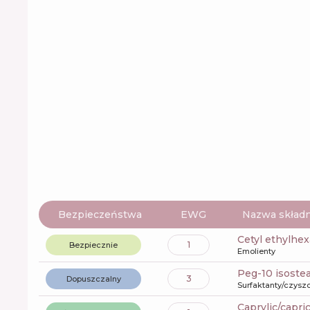
Bezpieczeństwa
EWG
Nazwa składn
cetyl ethylhe
1
Bezpiecznie
Emolienty
peg-10 isoste
3
Dopuszczalny
Surfaktanty/czysz
caprylic/capri