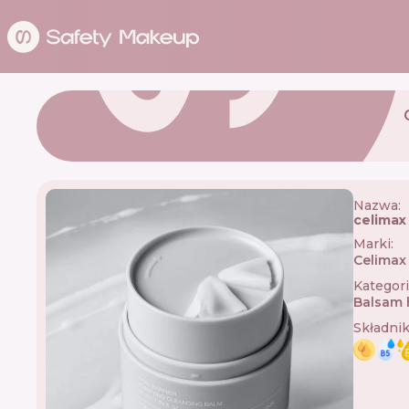
Nazwa:
celimax
Marki
:
Celimax
Kategor
Balsam 
Składni