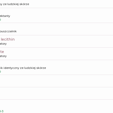
y ze ludzkiej skórze
ktanty
0
puszczalnik
 lecithin
atory
ate
atory
ik identyczny ze ludzkiej skórze
0
-3