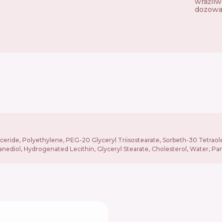
wrażliw
dozowa
lyceride, Polyethylene, PEG-20 Glyceryl Triisostearate, Sorbeth-30 Tetrao
diol, Hydrogenated Lecithin, Glyceryl Stearate, Cholesterol, Water, Pant