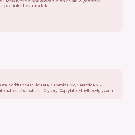
ej. Praktyczne opakowanie pozwala wygodnie
ć produkt bez grudek.
leate, Sorbitan Sesquioleate, Ceramide NP, Ceramide NS,
olactone, Tocopherol, Glyceryl Caprylate, Ethylhexylglycerin