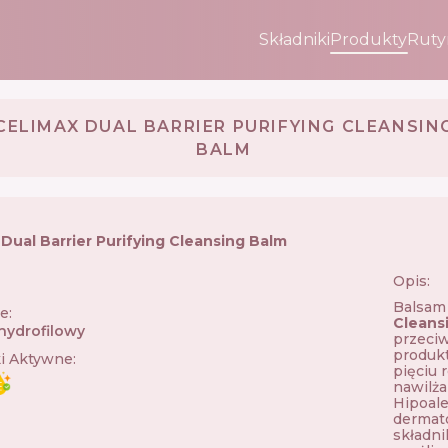
Składniki
Produkty
Ruty
CELIMAX DUAL BARRIER PURIFYING CLEANSIN
BALM
 Dual Barrier Purifying Cleansing Balm
Opis:
🇰🇷
Balsam
ie
:
Cleans
hydrofilowy
przeciw
produkt
ki Aktywne
:
pięciu 
nawilża
Hipoale
dermato
składni