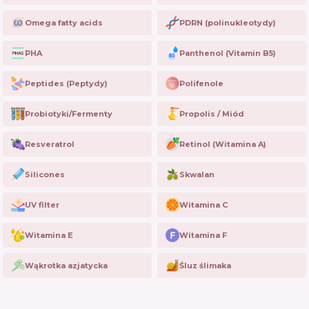
Omega fatty acids
PDRN (polinukleotydy)
PHA
Panthenol (Vitamin B5)
Peptides (Peptydy)
Polifenole
Probiotyki/Fermenty
Propolis / Miód
Resveratrol
Retinol (Witamina A)
Silicones
Skwalan
UV filter
Witamina C
Witamina E
Witamina F
Wąkrotka azjatycka
Śluz ślimaka