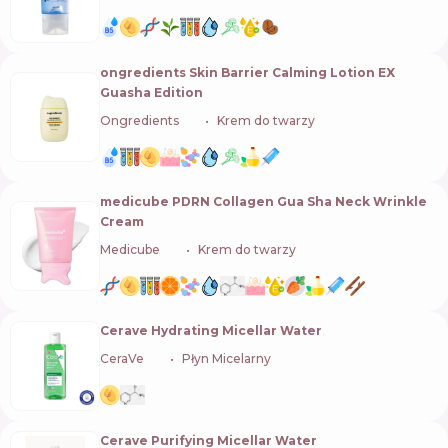
ongredients Skin Barrier Calming Lotion EX
Guasha Edition
Ongredients
🇰🇷
Krem do twarzy
medicube PDRN Collagen Gua Sha Neck Wrinkle
Cream
Medicube
🇰🇷
Krem do twarzy
Cerave Hydrating Micellar Water
CeraVe
🇺🇸
Płyn Micelarny
Cerave Purifying Micellar Water