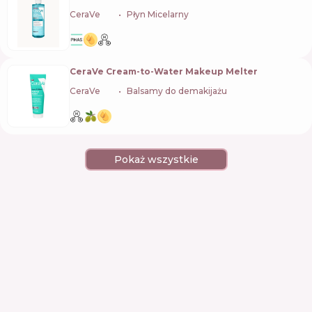
CeraVe
🇺🇸
Płyn Micelarny
CeraVe Cream-to-Water Makeup Melter
CeraVe
🇺🇸
Balsamy do demakijażu
Pokaż wszystkie