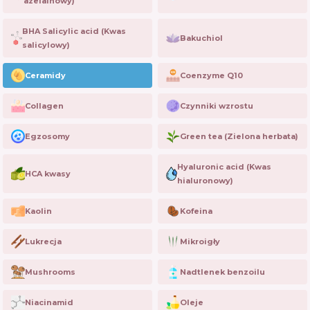
azelainowy)
BHA Salicylic acid (Kwas
Bakuchiol
salicylowy)
Ceramidy
Coenzyme Q10
Collagen
Czynniki wzrostu
Egzosomy
Green tea (Zielona herbata)
Hyaluronic acid (Kwas
HCA kwasy
hialuronowy)
Kaolin
Kofeina
Lukrecja
Mikroigły
Mushrooms
Nadtlenek benzoilu
Niacinamid
Oleje