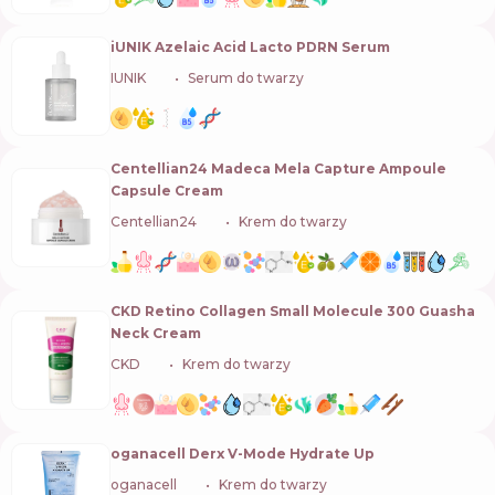
iUNIK Azelaic Acid Lacto PDRN Serum
IUNIK
🇰🇷
Serum do twarzy
Centellian24 Madeca Mela Capture Ampoule
Capsule Cream
Centellian24
🇰🇷
Krem do twarzy
CKD Retino Collagen Small Molecule 300 Guasha
Neck Cream
CKD
🇰🇷
Krem do twarzy
oganacell Derx V-Mode Hydrate Up
oganacell
🇰🇷
Krem do twarzy