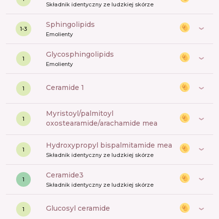
Składnik identyczny ze ludzkiej skórze
sphingolipids
1-3
Emolienty
glycosphingolipids
1
Emolienty
ceramide 1
1
myristoyl/palmitoyl
1
oxostearamide/arachamide mea
hydroxypropyl bispalmitamide mea
1
Składnik identyczny ze ludzkiej skórze
ceramide3
1
Składnik identyczny ze ludzkiej skórze
glucosyl ceramide
1