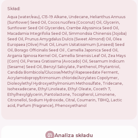
Skład:
Aqua (water/eau), C15-19 Alkane, Undecane, Helianthus Annuus
(Sunflower) Seed Oil, Cocos nucifera (Coconut) Oil, Glycerin,
Sunflower Seed Oil Glycerides, Crambe Abyssinica Seed Oil,
Macadamia Integrifolia Seed Oil, Simmondsia Chinensis (Jojoba)
Seed Oil, Prunus Amygdalus Dulcis (Sweet Almond) Oil, Olea
Europaea (Olive) Fruit Oil, Linum Usitatissimum (Linseed) Seed
Oil, Borago Officinalis Seed Oil , Camellia Japonica Seed Oil,
Argania Spinosa Kernel Oil, Camellia Sinensis Leaf Oil, Zea Mays
(Corn) Oil, Persea Gratissima (Avocado) Oil, Sesamum Indicum
(Sesame) Seed Oil, Benzyl Salicylate, Panthenol, Phytantriol,
Candida Bombicola/Glucose/Methyl Rapeseedate Ferment,
Acrylamidopropyltrimonium chloride/Acrylates Copolymer,
Dioleoylethyl Hydroxyethylmonium Methosulfate, Tridecane,
Isohexadecane, Ethyl Linoleate, Ethyl Oleate, Coceth 7,
Ethylhexylglycerin, Pantolactone, Tocopherol, Limonene,
Citronellol, Sodium Hydroxide, Citral, Coumarin, TBHQ, Lactic
acid, Parfum (Fragrance), Phenoxyethanol
Analiza składu