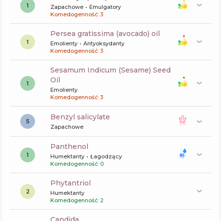
1
Zapachowe
Emulgatory
Komedogenność: 3
persea gratissima (avocado) oil
1
Emolienty
Antyoksydanty
Komedogenność: 3
Sesamum Indicum (Sesame) Seed
Oil
1
Emolienty
Komedogenność: 3
benzyl salicylate
5
Zapachowe
panthenol
1
Humektanty
Łagodzący
Komedogenność: 0
phytantriol
2
Humektanty
Komedogenność: 2
candida