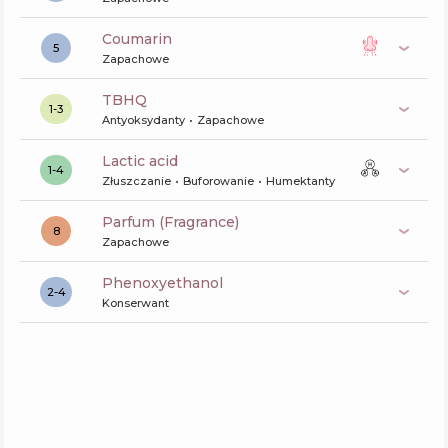
coumarin
5
Zapachowe
TBHQ
1-3
Antyoksydanty
Zapachowe
lactic acid
1-4
Złuszczanie
Buforowanie
Humektanty
Parfum (Fragrance)
8
Zapachowe
phenoxyethanol
2-4
Konserwant