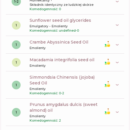
Humektanty
1-2
Składnik identyczny ze ludzkiej skórze
Komedogenność: 0
sunflower seed oil glycerides
1
Emulgatory
Emolienty
Komedogenność: undefined-0
Crambe Abyssinica Seed Oil
1
Emolienty
macadamia integrifolia seed oil
1
Emolienty
Simmondsia Chinensis (jojoba)
Seed Oil
1
Emolienty
Komedogenność: 0-2
prunus amygdalus dulcis (sweet
almond) oil
1
Emolienty
Komedogenność: 2