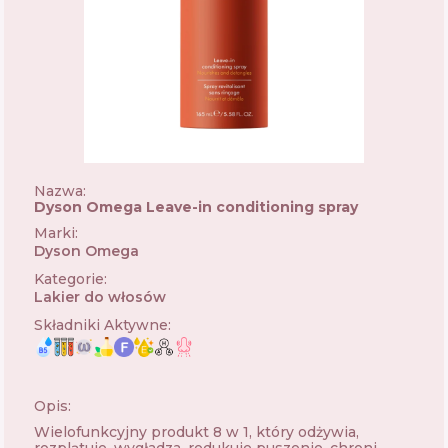
Nazwa:
Dyson Omega Leave-in conditioning spray
Marki
:
Dyson Omega
🇬🇧
Kategorie
:
Lakier do włosów
Składniki Aktywne
:
Opis:
Wielofunkcyjny produkt 8 w 1, który odżywia,