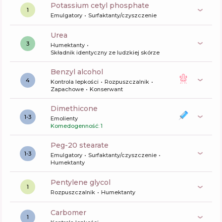
potassium cetyl phosphate
1
Emulgatory
Surfaktanty/czyszczenie
urea
3
Humektanty
Składnik identyczny ze ludzkiej skórze
benzyl alcohol
4
Kontrola lepkości
Rozpuszczalnik
Zapachowe
Konserwant
dimethicone
1-3
Emolienty
Komedogenność: 1
peg-20 stearate
1-3
Emulgatory
Surfaktanty/czyszczenie
Humektanty
pentylene glycol
1
Rozpuszczalnik
Humektanty
carbomer
1