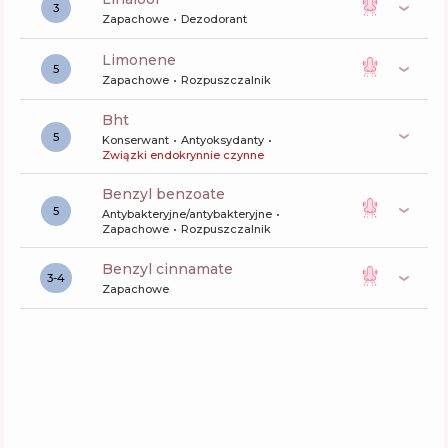
3
Zapachowe
Dezodorant
limonene
5
Zapachowe
Rozpuszczalnik
bht
5
Konserwant
Antyoksydanty
Związki endokrynnie czynne
benzyl benzoate
5
Antybakteryjne/antybakteryjne
Zapachowe
Rozpuszczalnik
benzyl cinnamate
3-4
Zapachowe