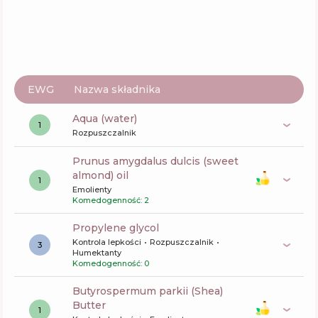
Skład
10
%
Aktywne
63
%
Funkcje
59
%
EWG
Nazwa składnika
aqua (water)
1
Rozpuszczalnik
prunus amygdalus dulcis (sweet
almond) oil
1
Emolienty
Komedogenność: 2
propylene glycol
Kontrola lepkości
Rozpuszczalnik
3
Humektanty
Komedogenność: 0
butyrospermum parkii (Shea)
Butter
1