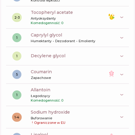
Kontrola lepkości
tocopheryl acetate
2-3
Antyoksydanty
Komedogenność: 0
caprylyl glycol
1
Humektanty
Dezodorant
Emolienty
decylene glycol
1
coumarin
5
Zapachowe
allantoin
1
Łagodzący
Komedogenność: 0
sodium hydroxide
1-4
Buforowanie
!
Ograniczone w EU
linalool