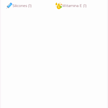
Silicones
(
1
)
Witamina E
(
1
)
Tesori d`Oriente Hammam
Skład
7
%
Aktywne
64
%
Funkcje
67
%
Hempz Triple Moisture Herbal Whipped
Body Creme
Skład
9
%
Aktywne
67
%
Funkcje
55
%
Byphasse Moisturizing And Nourishing
Cream Face And Body All Skin Types
Skład
15
%
Aktywne
56
%
Funkcje
63
%
Tree Hut Tropic Glow Whipped Body Butter