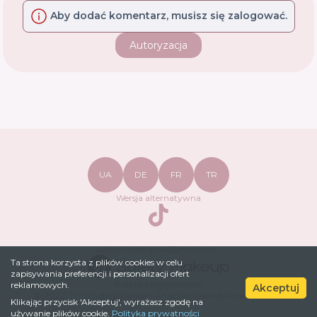
Aby dodać komentarz, musisz się zalogować.
Autoryzacja
UA
DE
FR
TR
Wersja alternatywna
TikTok
safetymakeupua@gmail.com
Ta strona korzysta z plików cookies w celu
zapisywania preferencji i personalizacji ofert
Polityka prywatności
reklamowych.
Akceptuj
© 2022-
2026
SafetyMakeup.
Analizator składu kosmetyków
.
Klikając przycisk 'Akceptuj', wyrażasz zgodę na
używanie plików cookie.
Polityka prywatności