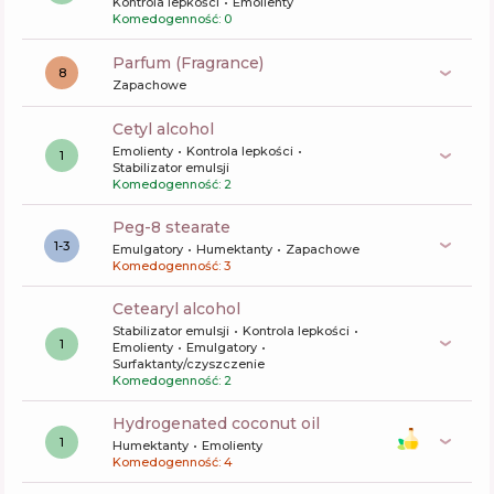
Kontrola lepkości
Emolienty
Komedogenność: 0
Parfum (Fragrance)
8
Zapachowe
cetyl alcohol
Emolienty
Kontrola lepkości
1
Stabilizator emulsji
Komedogenność: 2
peg-8 stearate
1-3
Emulgatory
Humektanty
Zapachowe
Komedogenność: 3
cetearyl alcohol
Stabilizator emulsji
Kontrola lepkości
1
Emolienty
Emulgatory
Surfaktanty/czyszczenie
Komedogenność: 2
hydrogenated coconut oil
1
Humektanty
Emolienty
Komedogenność: 4