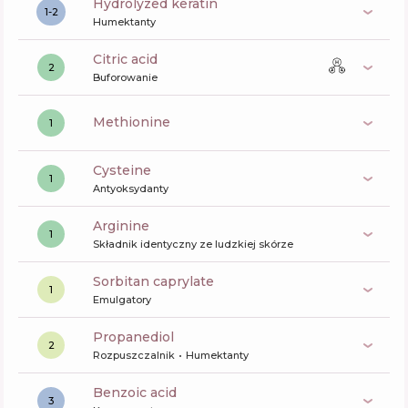
hydrolyzed keratin
1-2
Humektanty
citric acid
2
Buforowanie
methionine
1
cysteine
1
Antyoksydanty
arginine
1
Składnik identyczny ze ludzkiej skórze
sorbitan caprylate
1
Emulgatory
propanediol
2
Rozpuszczalnik
Humektanty
benzoic acid
3