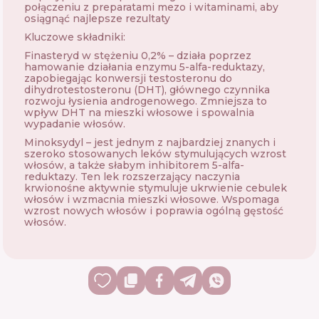
połączeniu z preparatami mezo i witaminami, aby
osiągnąć najlepsze rezultaty
Kluczowe składniki:
Finasteryd w stężeniu 0,2% – działa poprzez
hamowanie działania enzymu 5-alfa-reduktazy,
zapobiegając konwersji testosteronu do
dihydrotestosteronu (DHT), głównego czynnika
rozwoju łysienia androgenowego. Zmniejsza to
wpływ DHT na mieszki włosowe i spowalnia
wypadanie włosów.
Minoksydyl – jest jednym z najbardziej znanych i
szeroko stosowanych leków stymulujących wzrost
włosów, a także słabym inhibitorem 5-alfa-
reduktazy. Ten lek rozszerzający naczynia
krwionośne aktywnie stymuluje ukrwienie cebulek
włosów i wzmacnia mieszki włosowe. Wspomaga
wzrost nowych włosów i poprawia ogólną gęstość
włosów.