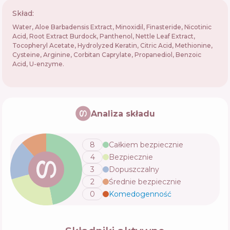
Skład:
Water, Aloe Barbadensis Extract, Minoxidil, Finasteride, Nicotinic
Acid, Root Extract Burdock, Panthenol, Nettle Leaf Extract,
Tocopheryl Acetate, Hydrolyzed Keratin, Citric Acid, Methionine,
Cysteine, Arginine, Corbitan Caprylate, Propanediol, Benzoic
Acid, U-enzyme.
Analiza składu
8
Całkiem bezpiecznie
4
Bezpiecznie
3
Dopuszczalny
2
Średnie bezpiecznie
0
Komedogenność
💬