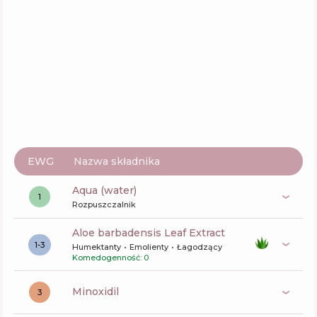
EWG
Nazwa składnika
aqua (water)
1
Rozpuszczalnik
aloe barbadensis Leaf Extract
1-3
Humektanty
Emolienty
Łagodzący
Komedogenność: 0
Minoxidil
3