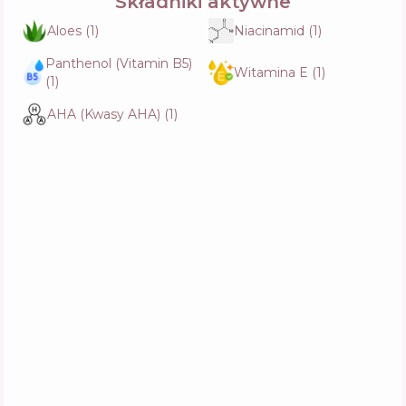
Składniki aktywne
Aloes
(
1
)
Niacinamid
(
1
)
Panthenol (Vitamin B5)
Witamina E
(
1
)
(
1
)
AHA (Kwasy AHA)
(
1
)