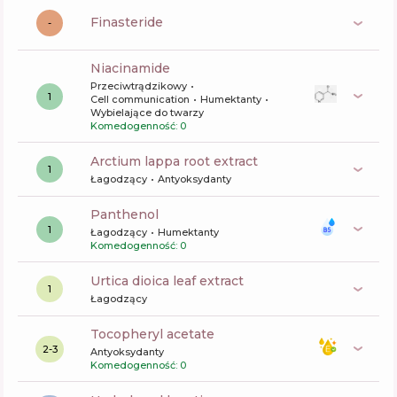
finasteride
-
niacinamide
Przeciwtrądzikowy
1
Cell communication
Humektanty
Wybielające do twarzy
Komedogenność: 0
arctium lappa root extract
1
Łagodzący
Antyoksydanty
panthenol
1
Łagodzący
Humektanty
Komedogenność: 0
urtica dioica leaf extract
1
Łagodzący
tocopheryl acetate
2-3
Antyoksydanty
Komedogenność: 0