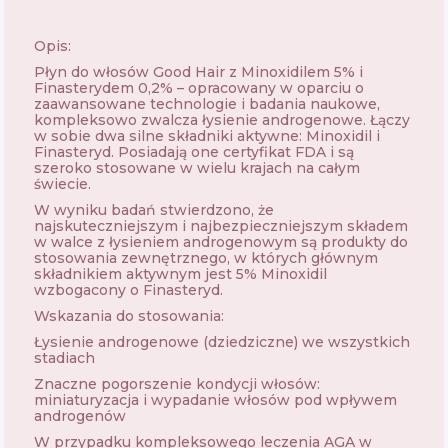
Opis:
Płyn do włosów Good Hair z Minoxidilem 5% i
Finasterydem 0,2% – opracowany w oparciu o
zaawansowane technologie i badania naukowe,
kompleksowo zwalcza łysienie androgenowe. Łączy
w sobie dwa silne składniki aktywne: Minoxidil i
Finasteryd. Posiadają one certyfikat FDA i są
szeroko stosowane w wielu krajach na całym
świecie.
W wyniku badań stwierdzono, że
najskuteczniejszym i najbezpieczniejszym składem
w walce z łysieniem androgenowym są produkty do
stosowania zewnętrznego, w których głównym
składnikiem aktywnym jest 5% Minoxidil
wzbogacony o Finasteryd.
Wskazania do stosowania:
Łysienie androgenowe (dziedziczne) we wszystkich
stadiach
Znaczne pogorszenie kondycji włosów:
miniaturyzacja i wypadanie włosów pod wpływem
androgenów
W przypadku kompleksowego leczenia AGA w