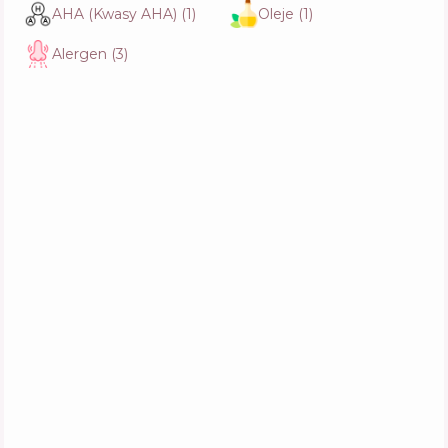
Skład
17
%
AHA (Kwasy AHA)
(
1
)
Oleje
(
1
)
Aktywne
71
%
Funkcje
63
%
Alergen
(
3
)
The Ritual of Yozakura Foaming Shower Gel
Skład
22
%
Aktywne
61
%
Funkcje
53
%
Tesori d`Oriente Fiore Del Dragone Gel
Skład
13
%
Aktywne
65
%
Funkcje
59
%
Korres Vanilla Cinnamon Shower Gel
Skład
9
%
Aktywne
48
%
Funkcje
59
%