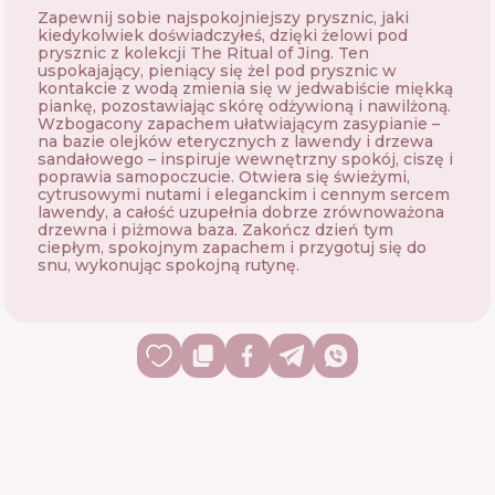
Zapewnij sobie najspokojniejszy prysznic, jaki
kiedykolwiek doświadczyłeś, dzięki żelowi pod
prysznic z kolekcji The Ritual of Jing. Ten
uspokajający, pieniący się żel pod prysznic w
kontakcie z wodą zmienia się w jedwabiście miękką
piankę, pozostawiając skórę odżywioną i nawilżoną.
Wzbogacony zapachem ułatwiającym zasypianie –
na bazie olejków eterycznych z lawendy i drzewa
sandałowego – inspiruje wewnętrzny spokój, ciszę i
poprawia samopoczucie. Otwiera się świeżymi,
cytrusowymi nutami i eleganckim i cennym sercem
lawendy, a całość uzupełnia dobrze zrównoważona
drzewna i piżmowa baza. Zakończ dzień tym
ciepłym, spokojnym zapachem i przygotuj się do
snu, wykonując spokojną rutynę.