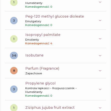
1
Humektanty
Komedogenność: 0
peg-120 methyl glucose dioleate
3
Emulgatory
Komedogenność: 0
isopropyl palmitate
1
Emolienty
Komedogenność: 4
isobutane
3-6
Parfum (Fragrance)
8
Zapachowe
propylene glycol
Kontrola lepkości
Rozpuszczalnik
3
Humektanty
Komedogenność: 0
ziziphus jujuba fruit extract
1