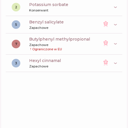
potassium sorbate
2
Konserwant
benzyl salicylate
5
Zapachowe
butylphenyl methylpropional
7
Zapachowe
!
Ograniczone w EU
hexyl cinnamal
3
Zapachowe