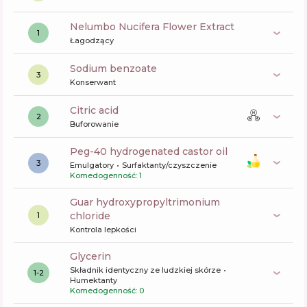
Nelumbo Nucifera Flower Extract
1
Łagodzący
sodium benzoate
3
Konserwant
citric acid
2
Buforowanie
peg-40 hydrogenated castor oil
3
Emulgatory
Surfaktanty/czyszczenie
Komedogenność: 1
guar hydroxypropyltrimonium
chloride
1
Kontrola lepkości
glycerin
Składnik identyczny ze ludzkiej skórze
1-2
Humektanty
Komedogenność: 0