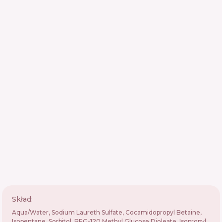
Skład:
Aqua/Water, Sodium Laureth Sulfate, Cocamidopropyl Betaine,
Isopentane, Sorbitol, PEG-120 Methyl Glucose Dioleate, Isopropyl