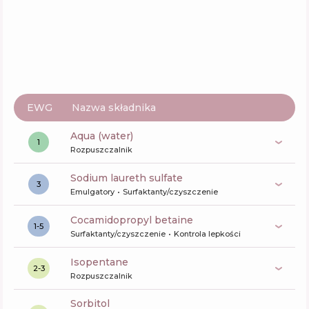
Bilou Cherry Coco Shower Foam
Skład
7
%
Aktywne
47
%
Funkcje
54
%
EWG
Nazwa składnika
aqua (water)
1
Rozpuszczalnik
sodium laureth sulfate
3
Emulgatory
Surfaktanty/czyszczenie
cocamidopropyl betaine
1-5
Surfaktanty/czyszczenie
Kontrola lepkości
isopentane
2-3
Rozpuszczalnik
sorbitol