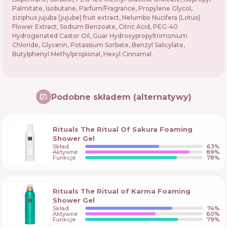
Palmitate, Isobutane, Parfum/Fragrance, Propylene Glycol,
ziziphus jujuba (jujube) fruit extract, Nelumbo Nucifera (Lotus)
Flower Extract, Sodium Benzoate, Citric Acid, PEG-40
Hydrogenated Castor Oil, Guar Hydroxypropyltrimonium
Chloride, Glycerin, Potassium Sorbate, Benzyl Salicylate,
Butylphenyl Methylpropional, Hexyl Cinnamal.
Podobne składem (alternatywy)
Rituals The Ritual Of Sakura Foaming
Shower Gel
Skład
63
%
Aktywne
89
%
Funkcje
78
%
Rituals The Ritual of Karma Foaming
Shower Gel
Skład
74
%
Aktywne
60
%
Funkcje
79
%