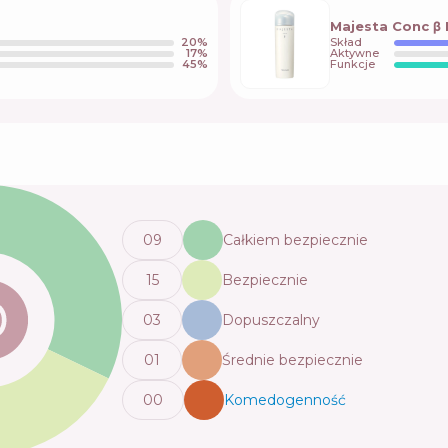
Majesta Conc β
20
%
Skład
17
%
Aktywne
45
%
Funkcje
0
9
Całkiem bezpiecznie
15
Bezpiecznie
0
3
Dopuszczalny
0
1
Średnie bezpiecznie
0
0
Komedogenność
💬