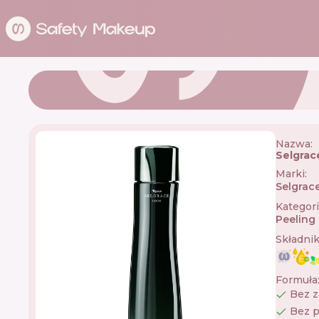
Nazwa:
Selgrac
Marki
:
Selgrac
Kategor
Peeling
Składni
Formuła
Bez 
Bez 