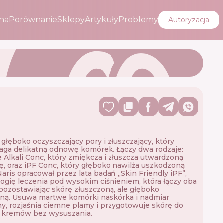
na
Porównanie
Sklepy
Artykuły
Problemy
Autoryzacja
 głęboko oczyszczający pory i złuszczający, który
ga delikatną odnowę komórek. Łączy dwa rodzaje:
Alkali Conc, który zmiękcza i złuszcza utwardzoną
ę, oraz iPF Conc, który głęboko nawilża uszkodzoną
Naris opracował przez lata badań „Skin Friendly iPF”,
ogię leczenia pod wysokim ciśnieniem, która łączy oba
 pozostawiając skórę złuszczoną, ale głęboko
ną. Usuwa martwe komórki naskórka i nadmiar
y, rozjaśnia ciemne plamy i przygotowuje skórę do
i kremów bez wysuszania.