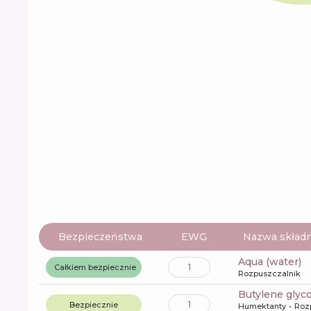
Bezpieczeństwa
EWG
Nazwa składn
aqua (water)
1
Całkiem bezpiecznie
Rozpuszczalnik
butylene glyco
1
Bezpiecznie
Humektanty
Roz