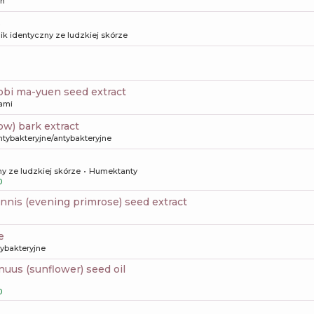
on
s
ik identyczny ze ludzkiej skórze
jobi ma-yuen seed extract
kami
llow) bark extract
ntybakteryjne/antybakteryjne
y ze ludzkiej skórze
Humektanty
0
ennis (evening primrose) seed extract
e
tybakteryjne
nnuus (sunflower) seed oil
0