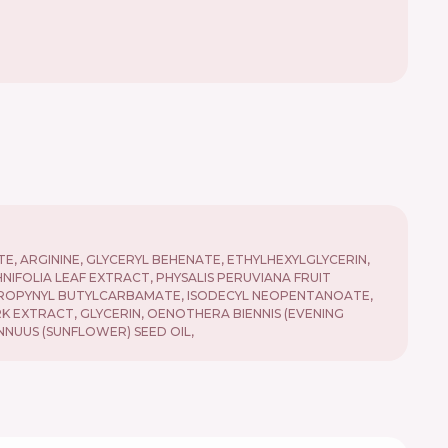
, ARGININE, GLYCERYL BEHENATE, ETHYLHEXYLGLYCERIN,
FOLIA LEAF EXTRACT, PHYSALIS PERUVIANA FRUIT
OPROPYNYL BUTYLCARBAMATE, ISODECYL NEOPENTANOATE,
RK EXTRACT, GLYCERIN, OENOTHERA BIENNIS (EVENING
NNUUS (SUNFLOWER) SEED OIL,