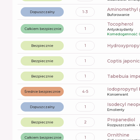
aminomethyl 
1-3
Dopuszczalny
Buforowanie
tocopherol
1
Całkiem bezpiecznie
Antyoksydanty
Komedogenność: 0
hydroxypropy
1
Bezpiecznie
coptis japonic
1
Bezpiecznie
tabebuia impe
1
Bezpiecznie
iodopropynyl
4-5
Średnie bezpiecznie
Konserwant
isodecyl neo
1
Dopuszczalny
Emolienty
propanediol
2
Bezpiecznie
Rozpuszczalnik
ornithine
1
Całkiem bezpiecznie