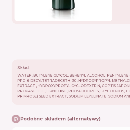
Skład:
WATER, BUTYLENE GLYCOL, BEHENYL ALCOHOL, PENTYLENE G
PPG-6-DECYLTETRADECETH-30, HYDROXYPROPYL METHYLCEL
EXTRACT , HYDROXYPROPYL CYCLODEXTRIN, COPTIS JAPON
PROPANEDIOL, ORNITHINE, PHOSPHOLIPIDS, GLYCOLIPIDS, C
PRIMROSE) SEED EXTRACT, SODIUM LEYULINATE, SODIUM AN
Podobne składem (alternatywy)