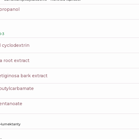
propanol
-3
l cyclodextrin
a root extract
tiginosa bark extract
 butylcarbamate
pentanoate
Humektanty