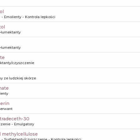
ol
i
Emolienty
Kontrola lepkości
col
Humektanty
Humektanty
ate
aktanty/czyszczenie
y ze ludzkiej skórze
nate
ienty
cerin
erwant
etradeceth-30
czenie
Emulgatory
l methylcellulose
i
Surfaktanty/czyszczenie
Kontrola lepkości