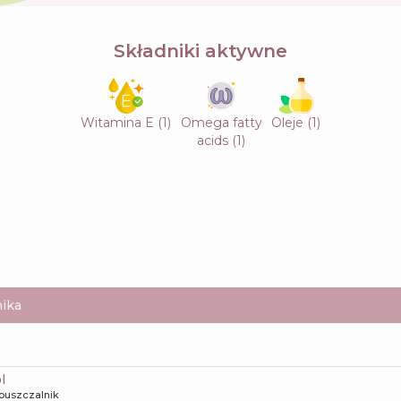
Składniki aktywne
Witamina E
(
1
)
Omega fatty
Oleje
(
1
)
acids
(
1
)
ika
l
puszczalnik