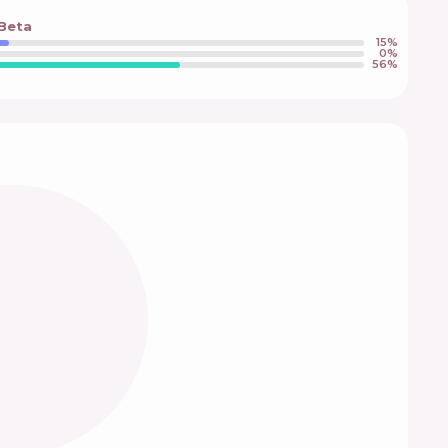
 Beta
15
%
0
%
56
%