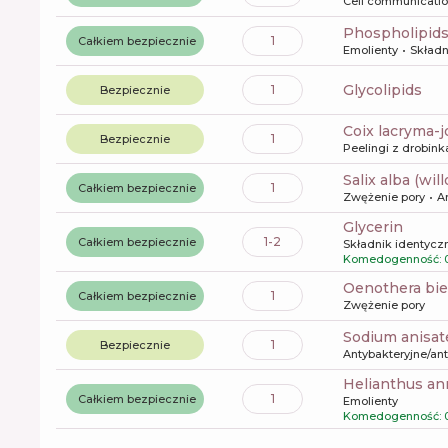
Cell communicati
phospholipid
1
Całkiem bezpiecznie
Emolienty
Składn
glycolipids
1
Bezpiecznie
coix lacryma-
1
Bezpiecznie
Peelingi z drobin
salix alba (wi
1
Całkiem bezpiecznie
Zwężenie pory
A
glycerin
1-2
Całkiem bezpiecznie
Składnik identyczn
Komedogenność: 
oenothera bi
1
Całkiem bezpiecznie
Zwężenie pory
sodium anisat
1
Bezpiecznie
Antybakteryjne/an
helianthus a
1
Całkiem bezpiecznie
Emolienty
Komedogenność: 