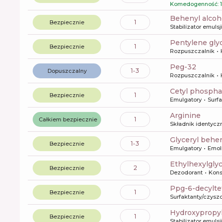
Komedogenność: 1
behenyl alcoh
1
Bezpiecznie
Stabilizator emulsj
pentylene gly
1
Bezpiecznie
Rozpuszczalnik
peg-32
1-3
Dopuszczalny
Rozpuszczalnik
cetyl phosph
1
Bezpiecznie
Emulgatory
Surf
arginine
1
Całkiem bezpiecznie
Składnik identyczn
glyceryl behe
1-3
Bezpiecznie
Emulgatory
Emol
ethylhexylgly
2
Bezpiecznie
Dezodorant
Kons
ppg-6-decylt
1
Bezpiecznie
Surfaktanty/czysz
hydroxypropy
1
Bezpiecznie
Stabilizator emulsj