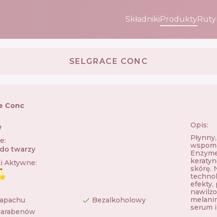
Składniki
Produkty
Ruty
SELGRACE CONC
e Conc
Opis:
e
🇯🇵
Płynny,
ie
:
wspoma
 do twarzy
Enzyme 
keratyn
ki Aktywne
:
skórę. 
technol
efekty,
:
nawilżo
melanin
zapachu
Bezalkoholowy
serum 
parabenów