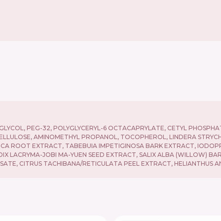
LYCOL, PEG-32, POLYGLYCERYL-6 OCTACAPRYLATE, CETYL PHOSPHATE
LULOSE, AMINOMETHYL PROPANOL, TOCOPHEROL, LINDERA STRYCHNI
ICA ROOT EXTRACT, TABEBUIA IMPETIGINOSA BARK EXTRACT, IOD
OIX LACRYMA-JOBI MA-YUEN SEED EXTRACT, SALIX ALBA (WILLOW) BA
ISATE, CITRUS TACHIBANA/RETICULATA PEEL EXTRACT, HELIANTHUS A