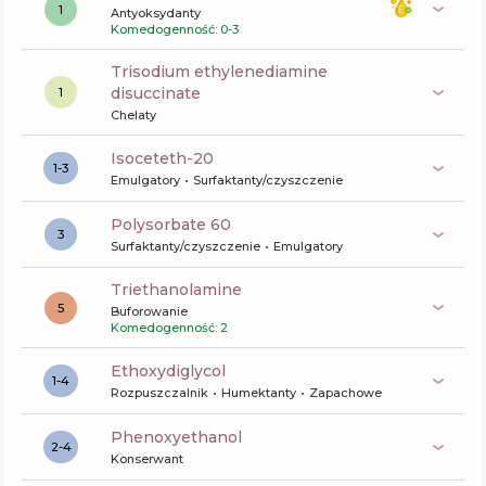
1
Antyoksydanty
Komedogenność: 0-3
trisodium ethylenediamine
disuccinate
1
Chelaty
isoceteth-20
1-3
Emulgatory
Surfaktanty/czyszczenie
polysorbate 60
3
Surfaktanty/czyszczenie
Emulgatory
triethanolamine
5
Buforowanie
Komedogenność: 2
Ethoxydiglycol
1-4
Rozpuszczalnik
Humektanty
Zapachowe
phenoxyethanol
2-4
Konserwant