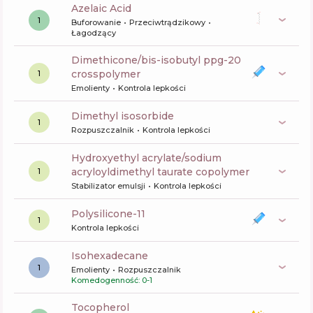
Azelaic Acid
1
Buforowanie
Przeciwtrądzikowy
Łagodzący
dimethicone/bis-isobutyl ppg-20
crosspolymer
1
Emolienty
Kontrola lepkości
dimethyl isosorbide
1
Rozpuszczalnik
Kontrola lepkości
hydroxyethyl acrylate/sodium
acryloyldimethyl taurate copolymer
1
Stabilizator emulsji
Kontrola lepkości
polysilicone-11
1
Kontrola lepkości
Isohexadecane
1
Emolienty
Rozpuszczalnik
Komedogenność: 0-1
tocopherol