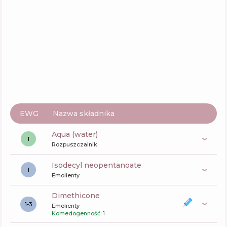
EWG
Nazwa składnika
aqua (water)
1
Rozpuszczalnik
isodecyl neopentanoate
1
Emolienty
dimethicone
1-3
Emolienty
Komedogenność: 1