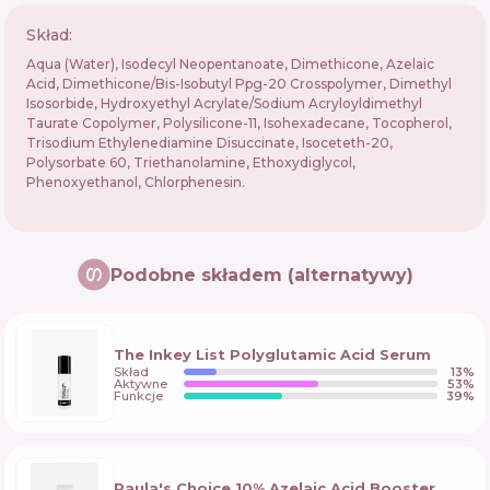
Skład:
Aqua (Water), Isodecyl Neopentanoate, Dimethicone, Azelaic
Acid, Dimethicone/Bis-Isobutyl Ppg-20 Crosspolymer, Dimethyl
Isosorbide, Hydroxyethyl Acrylate/Sodium Acryloyldimethyl
Taurate Copolymer, Polysilicone-11, Isohexadecane, Tocopherol,
Trisodium Ethylenediamine Disuccinate, Isoceteth-20,
Polysorbate 60, Triethanolamine, Ethoxydiglycol,
Phenoxyethanol, Chlorphenesin.
Podobne składem (alternatywy)
The Inkey List Polyglutamic Acid Serum
Skład
13
%
Aktywne
53
%
Funkcje
39
%
Paula's Choice 10% Azelaic Acid Booster