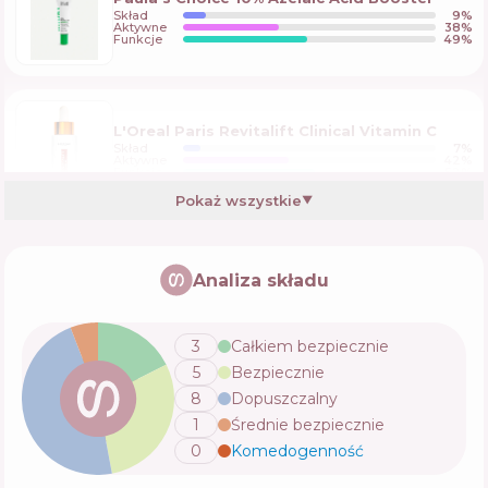
Skład
9
%
Aktywne
38
%
Funkcje
49
%
L'Oreal Paris Revitalift Clinical Vitamin C
Skład
7
%
Aktywne
42
%
Funkcje
52
%
Pokaż wszystkie
▼
Transparent Lab UREA Face Serum
Analiza składu
Skład
5
%
Aktywne
48
%
Funkcje
41
%
3
Całkiem bezpiecznie
5
Bezpiecznie
Estee Lauder Idealist Pore Minimizing Skin
8
Dopuszczalny
Refinisher
1
Średnie bezpiecznie
Skład
6
%
Aktywne
46
%
Funkcje
41
%
0
Komedogenność
💬