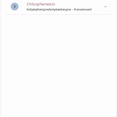
chlorphenesin
3
Antybakteryjne/antybakteryjne
Konserwant