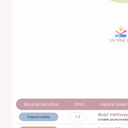
UV filter
(
Bezpieczeństwa
EWG
Nazwa składn
butyl metho
1-2
Dopuszczalny
środek przeciwsł