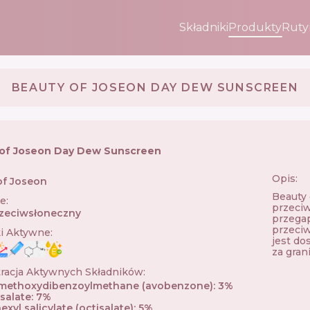
Składniki
Produkty
Ruty
BEAUTY OF JOSEON DAY DEW SUNSCREEN
of Joseon Day Dew Sunscreen
Opis:
of Joseon
🇰🇷
Beauty 
ie
:
przeci
zeciwsłoneczny
przegap
przeci
ki Aktywne
:
jest do
za grani
racja Aktywnych Składników
:
 methoxydibenzoylmethane (avobenzone)
:
3
%
alate
:
7
%
exyl salicylate (octisalate)
:
5
%