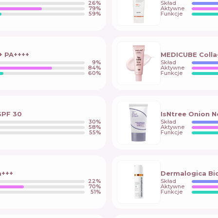
26
%
Skład
79
%
Aktywne
59
%
Funkcje
0+ PA++++
MEDICUBE Colla
9
%
Skład
84
%
Aktywne
60
%
Funkcje
SPF 30
IsNtree Onion 
30
%
Skład
58
%
Aktywne
55
%
Funkcje
a+++
Dermalogica Bi
22
%
Skład
70
%
Aktywne
51
%
Funkcje