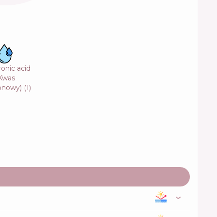
onic acid
Kwas
ronowy)
(
1
)