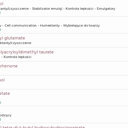
ol
tanty/czyszczenie
Stabilizator emulsji
Kontrola lepkości
Emulgatory
2
y
Cell communication
Humektanty
Wybielające do twarzy
0
yl glutamate
aktanty/czyszczenie
yacryloyldimethyl taurate
i
Kontrola lepkości
ophenone
nol
etate
0
odzący
0
tyl tetra-di-t-butyl hydroxyhydrocinnamate