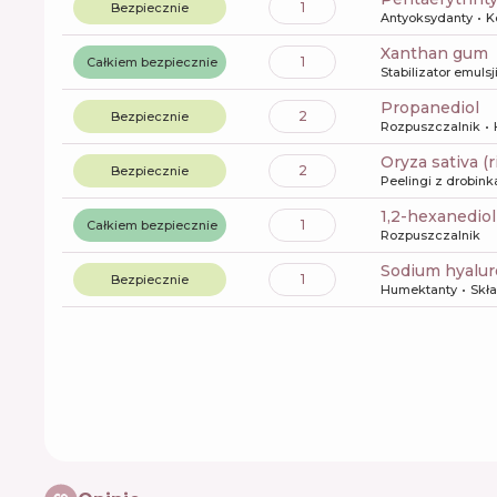
1
Bezpiecznie
Antyoksydanty
K
xanthan gum
1
Całkiem bezpiecznie
Stabilizator emulsj
propanediol
2
Bezpiecznie
Rozpuszczalnik
oryza sativa (
2
Bezpiecznie
Peelingi z drobin
1,2-hexanediol
1
Całkiem bezpiecznie
Rozpuszczalnik
sodium hyalu
1
Bezpiecznie
Humektanty
Skła