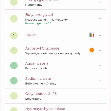
1
Humektanty
butylene glycol
1
Rozpuszczalnik
Humektanty
Komedogenność: 1
inulin
1
Ascorbyl Glucoside
1
Wybielające do twarzy
Antyoksydanty
aqua (water)
1
Rozpuszczalnik
sodium citrate
1
Buforowanie
Chelaty
octyldodeceth-16
1
Emulgatory
hydroxyethylcellulose