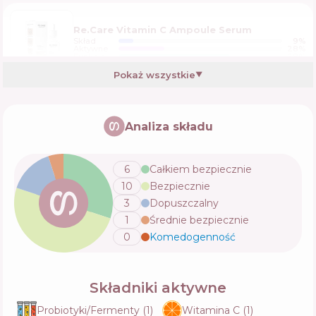
Re.Care Vitamin C Ampoule Serum
Skład
9
%
Aktywne
28
%
Funkcje
68
%
Pokaż wszystkie
▼
Erborian Bamboo Super Serum
Analiza składu
Skład
11
%
Aktywne
38
%
Funkcje
49
%
6
Całkiem bezpiecznie
10
Bezpiecznie
Weleda Pore Refining Serum Drops
3
Dopuszczalny
Skład
3
%
1
Średnie bezpiecznie
Aktywne
40
%
Funkcje
52
%
0
Komedogenność
💬
Składniki aktywne
Probiotyki/Fermenty
(
1
)
Witamina C
(
1
)