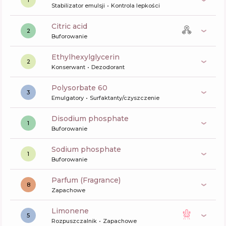
1
Stabilizator emulsji
Kontrola lepkości
citric acid
2
Buforowanie
ethylhexylglycerin
2
Konserwant
Dezodorant
polysorbate 60
3
Emulgatory
Surfaktanty/czyszczenie
disodium phosphate
1
Buforowanie
sodium phosphate
1
Buforowanie
Parfum (Fragrance)
8
Zapachowe
limonene
5
Rozpuszczalnik
Zapachowe