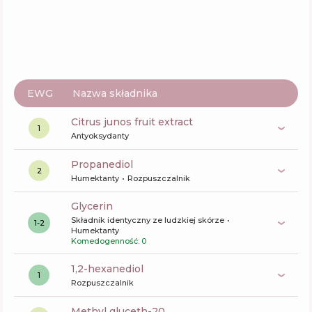
EWG
Nazwa składnika
citrus junos fruit extract
1
Antyoksydanty
propanediol
2
Humektanty
Rozpuszczalnik
glycerin
Składnik identyczny ze ludzkiej skórze
1-2
Humektanty
Komedogenność: 0
1,2-hexanediol
1
Rozpuszczalnik
methyl gluceth-20