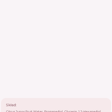
Skład:
Citrus Junos Fruit Water, Propanediol, Glycerin, 1,2-Hexanediol,