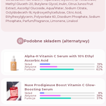
Methyl Gluceth-20, Butylene Glycol, Inulin, Citrus Junos Fruit
Extract, Ascorbyl Glucoside, Aqua/Water, Sodium Citrate,
Octyldodeceth-16, Hydroxyethylcellulose, Citric Acid,
Ethylhexylglycerin, Polysorbate 60, Disodium Phosphate, Sodium
Phosphate, Parfum/Fragrance, Limonene, Linalool
Podobne składem (alternatywy)
Alpha-H Vitamin C Serum with 10% Ethyl
Ascorbic Acid
Skład
19
%
Aktywne
32
%
Funkcje
62
%
Nuxe Prodigieuse Boost Vitamin C Glow-
Boosting Serum
Skład
8
%
Aktywne
38
%
Funkcje
57
%