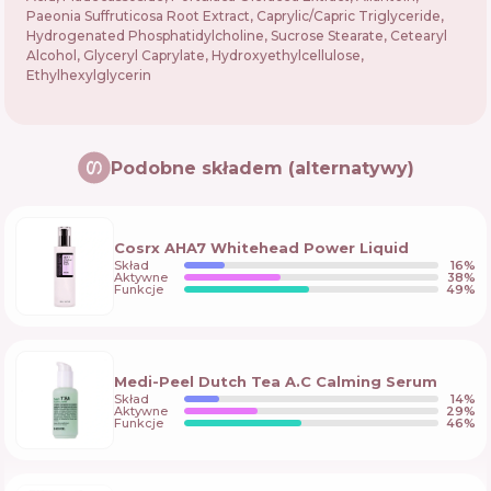
Paeonia Suffruticosa Root Extract, Caprylic/Capric Triglyceride,
Hydrogenated Phosphatidylcholine, Sucrose Stearate, Cetearyl
Alcohol, Glyceryl Caprylate, Hydroxyethylcellulose,
Ethylhexylglycerin
Podobne składem (alternatywy)
Cosrx AHA7 Whitehead Power Liquid
Skład
16
%
Aktywne
38
%
Funkcje
49
%
Medi-Peel Dutch Tea A.C Calming Serum
Skład
14
%
Aktywne
29
%
Funkcje
46
%