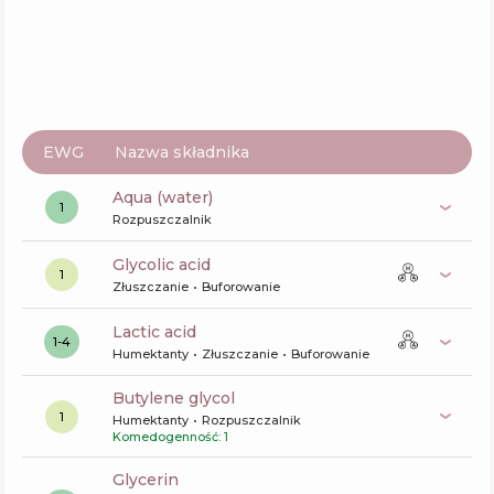
EWG
Nazwa składnika
aqua (water)
1
Rozpuszczalnik
glycolic acid
1
Złuszczanie
Buforowanie
lactic acid
1-4
Humektanty
Złuszczanie
Buforowanie
butylene glycol
1
Humektanty
Rozpuszczalnik
Komedogenność: 1
glycerin