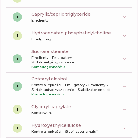
caprylic/capric triglyceride
1
Emolienty
hydrogenated phosphatidylcholine
1
Emulgatory
sucrose stearate
Emolienty
Emulgatory
1
Surfaktanty/czyszczenie
Komedogenność: 0
cetearyl alcohol
Kontrola lepkości
Emulgatory
Emolienty
1
Surfaktanty/czyszczenie
Stabilizator emulsji
Komedogenność: 2
glyceryl caprylate
1
Konserwant
hydroxyethylcellulose
1
Kontrola lepkości
Stabilizator emulsji