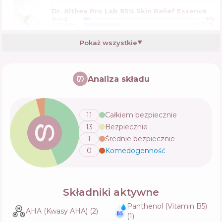
Dr. Althea Pro Lab 85% Skin Relief Essence
Skład
6
%
Aktywne
32
%
Funkcje
49
%
Pokaż wszystkie
▼
Cosrx Advanced Snail 96 Mucin Power
Essence
Analiza składu
Skład
8
%
Aktywne
21
%
Funkcje
52
%
11
Całkiem bezpiecznie
13
Bezpiecznie
1
Średnie bezpiecznie
0
Komedogenność
💬
Składniki aktywne
Panthenol (Vitamin B5)
AHA (Kwasy AHA)
(
2
)
(
1
)