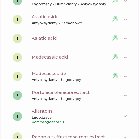
1
Łagodzący
Humektanty
Antyoksydanty
asiaticoside
1
Antyoksydanty
Zapachowe
asiatic acid
1
madecassic acid
1
madecassoside
1
Antyoksydanty
Łagodzący
portulaca oleracea extract
1
Antyoksydanty
Łagodzący
allantoin
1
Łagodzący
Komedogenność: 0
paeonia suffruticosa root extract
1