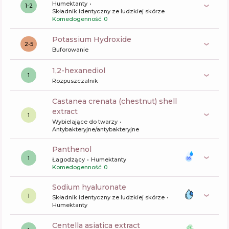
Humektanty
1-2
Składnik identyczny ze ludzkiej skórze
Komedogenność: 0
Potassium Hydroxide
2-5
Buforowanie
1,2-hexanediol
1
Rozpuszczalnik
castanea crenata (chestnut) shell
extract
1
Wybielające do twarzy
Antybakteryjne/antybakteryjne
panthenol
1
Łagodzący
Humektanty
Komedogenność: 0
sodium hyaluronate
1
Składnik identyczny ze ludzkiej skórze
Humektanty
centella asiatica extract