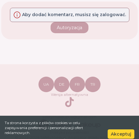
Aby dodać komentarz, musisz się zalogować.
Autoryzacja
UA
DE
FR
TR
Wersja alternatywna
TikTok
safetymakeupua@gmail.com
Ta strona korzysta z plików cookies w celu
zapisywania preferencji i personalizacji ofert
Polityka prywatności
reklamowych.
Akceptuj
© 2022-
2026
SafetyMakeup.
Analizator składu kosmetyków
.