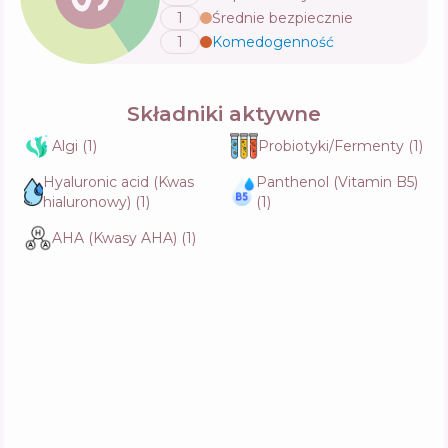
1
Średnie bezpiecznie
1
Komedogenność
💬
Składniki aktywne
Algi
(
1
)
Probiotyki/Fermenty
(
1
)
Hyaluronic acid (Kwas
Panthenol (Vitamin B5)
hialuronowy)
(
1
)
(
1
)
AHA (Kwasy AHA)
(
1
)