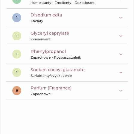
Humektanty
Emolienty
Dezodorant
disodium edta
1
Chelaty
glyceryl caprylate
1
Konserwant
phenylpropanol
1
Zapachowe
Rozpuszczalnik
sodium cocoyl glutamate
1
Surfaktanty/czyszczenie
Parfum (Fragrance)
8
Zapachowe