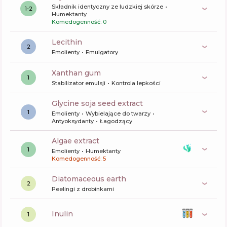
Składnik identyczny ze ludzkiej skórze
1-2
Humektanty
Komedogenność: 0
lecithin
2
Emolienty
Emulgatory
xanthan gum
1
Stabilizator emulsji
Kontrola lepkości
glycine soja seed extract
1
Emolienty
Wybielające do twarzy
Antyoksydanty
Łagodzący
algae extract
1
Emolienty
Humektanty
Komedogenność: 5
diatomaceous earth
2
Peelingi z drobinkami
inulin
1