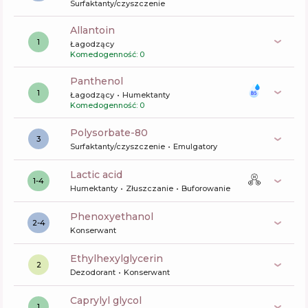
Surfaktanty/czyszczenie
allantoin
1
Łagodzący
Komedogenność: 0
panthenol
1
Łagodzący
Humektanty
Komedogenność: 0
polysorbate-80
3
Surfaktanty/czyszczenie
Emulgatory
lactic acid
1-4
Humektanty
Złuszczanie
Buforowanie
phenoxyethanol
2-4
Konserwant
ethylhexylglycerin
2
Dezodorant
Konserwant
caprylyl glycol
1