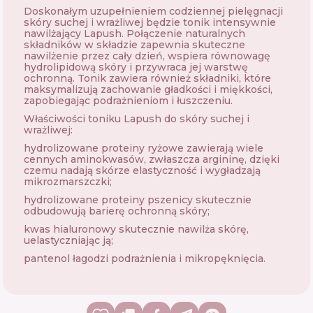
Doskonałym uzupełnieniem codziennej pielęgnacji
skóry suchej i wrażliwej będzie tonik intensywnie
nawilżający Lapush. Połączenie naturalnych
składników w składzie zapewnia skuteczne
nawilżenie przez cały dzień, wspiera równowagę
hydrolipidową skóry i przywraca jej warstwę
ochronną. Tonik zawiera również składniki, które
maksymalizują zachowanie gładkości i miękkości,
zapobiegając podrażnieniom i łuszczeniu.
Właściwości toniku Lapush do skóry suchej i
wrażliwej:
hydrolizowane proteiny ryżowe zawierają wiele
cennych aminokwasów, zwłaszcza argininę, dzięki
czemu nadają skórze elastyczność i wygładzają
mikrozmarszczki;
hydrolizowane proteiny pszenicy skutecznie
odbudowują barierę ochronną skóry;
kwas hialuronowy skutecznie nawilża skórę,
uelastyczniając ją;
pantenol łagodzi podrażnienia i mikropęknięcia.