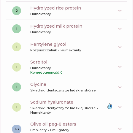
hydrolyzed rice protein
2
Humektanty
hydrolyzed milk protein
1
Humektanty
pentylene glycol
1
Rozpuszczalnik
Humektanty
sorbitol
1
Humektanty
Komedogenność: 0
glycine
1
Składnik identyczny ze ludzkiej skórze
sodium hyaluronate
1
Składnik identyczny ze ludzkiej skórze
Humektanty
olive oil peg-8 esters
1-3
Emolienty
Emulgatory