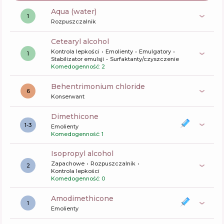
aqua (water)
1
Rozpuszczalnik
cetearyl alcohol
Kontrola lepkości
Emolienty
Emulgatory
1
Stabilizator emulsji
Surfaktanty/czyszczenie
Komedogenność: 2
behentrimonium chloride
6
Konserwant
dimethicone
1-3
Emolienty
Komedogenność: 1
isopropyl alcohol
Zapachowe
Rozpuszczalnik
2
Kontrola lepkości
Komedogenność: 0
amodimethicone
1
Emolienty