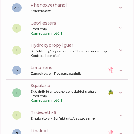
phenoxyethanol
2-4
Konserwant
cetyl esters
1
Emolienty
Komedogenność: 1
hydroxypropyl guar
1
Surfaktanty/czyszczenie
Stabilizator emulsji
Kontrola lepkości
limonene
5
Zapachowe
Rozpuszczalnik
squalane
Składnik identyczny ze ludzkiej skórze
1
Emolienty
Komedogenność: 1
trideceth-6
1
Emulgatory
Surfaktanty/czyszczenie
linalool
3