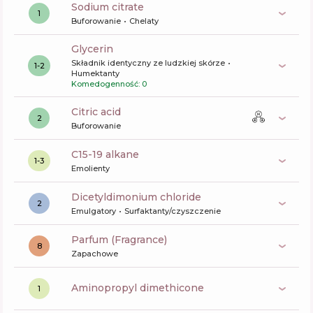
sodium citrate
1
Buforowanie
Chelaty
glycerin
Składnik identyczny ze ludzkiej skórze
1-2
Humektanty
Komedogenność: 0
citric acid
2
Buforowanie
c15-19 alkane
1-3
Emolienty
dicetyldimonium chloride
2
Emulgatory
Surfaktanty/czyszczenie
Parfum (Fragrance)
8
Zapachowe
aminopropyl dimethicone
1