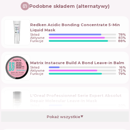
Podobne składem (alternatywy)
Redken Acidic Bonding Concentrate 5-Min
Liquid Mask
Skład
78
%
Aktywne
83
%
Funkcje
88
%
Matrix Instacure Build A Bond Leave-in Balm
Skład
16
%
Aktywne
72
%
Funkcje
79
%
L'Oreal Professionnel Serie Expert Absolut
Repair Molecular Leave-In Mask
Skład
20
%
Aktywne
73
%
Funkcje
67
%
Pokaż wszystkie
▼