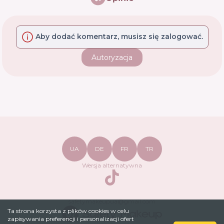
Aby dodać komentarz, musisz się zalogować.
Autoryzacja
UA
DE
FR
TR
Wersja alternatywna
TikTok
safetymakeupua@gmail.com
Ta strona korzysta z plików cookies w celu
zapisywania preferencji i personalizacji ofert