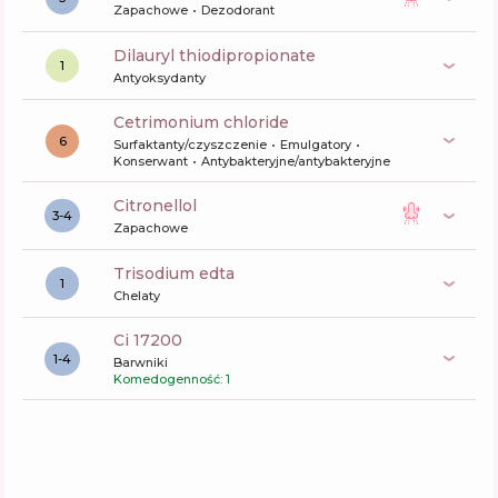
Zapachowe
Dezodorant
dilauryl thiodipropionate
1
Antyoksydanty
cetrimonium chloride
6
Surfaktanty/czyszczenie
Emulgatory
Konserwant
Antybakteryjne/antybakteryjne
citronellol
3-4
Zapachowe
trisodium edta
1
Chelaty
ci 17200
1-4
Barwniki
Komedogenność: 1