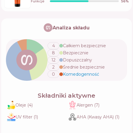
Funkcje
56
%
Analiza składu
4
Całkiem bezpiecznie
8
Bezpiecznie
12
Dopuszczalny
2
Średnie bezpiecznie
0
Komedogenność
💬
Składniki aktywne
Oleje
(
4
)
Alergen
(
7
)
UV filter
(
1
)
AHA (Kwasy AHA)
(
1
)