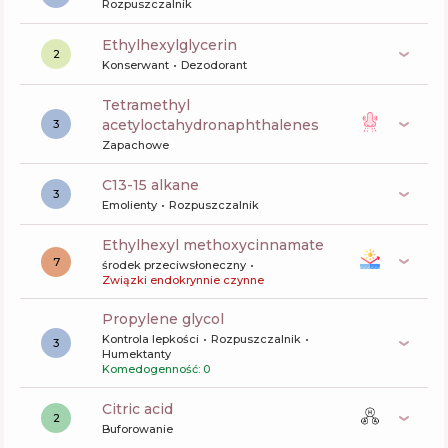
Rozpuszczalnik
ethylhexylglycerin
2
Konserwant
Dezodorant
tetramethyl
acetyloctahydronaphthalenes
3
Zapachowe
c13-15 alkane
3
Emolienty
Rozpuszczalnik
ethylhexyl methoxycinnamate
7
środek przeciwsłoneczny
Związki endokrynnie czynne
propylene glycol
Kontrola lepkości
Rozpuszczalnik
3
Humektanty
Komedogenność: 0
citric acid
2
Buforowanie