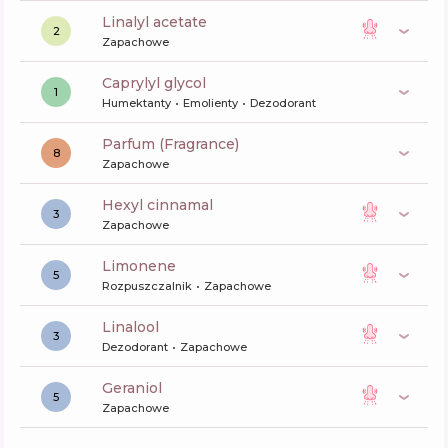
linalyl acetate
2
Zapachowe
caprylyl glycol
1
Humektanty
Emolienty
Dezodorant
Parfum (Fragrance)
8
Zapachowe
hexyl cinnamal
3
Zapachowe
limonene
5
Rozpuszczalnik
Zapachowe
linalool
3
Dezodorant
Zapachowe
geraniol
5
Zapachowe