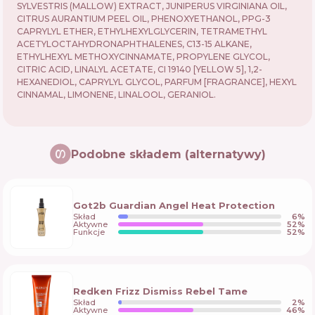
SYLVESTRIS (MALLOW) EXTRACT, JUNIPERUS VIRGINIANA OIL,
CITRUS AURANTIUM PEEL OIL, PHENOXYETHANOL, PPG-3
CAPRYLYL ETHER, ETHYLHEXYLGLYCERIN, TETRAMETHYL
ACETYLOCTAHYDRONAPHTHALENES, C13-15 ALKANE,
ETHYLHEXYL METHOXYCINNAMATE, PROPYLENE GLYCOL,
CITRIC ACID, LINALYL ACETATE, CI 19140 [YELLOW 5], 1,2-
HEXANEDIOL, CAPRYLYL GLYCOL, PARFUM [FRAGRANCE], HEXYL
CINNAMAL, LIMONENE, LINALOOL, GERANIOL.
Podobne składem (alternatywy)
Got2b Guardian Angel Heat Protection
Skład
6
%
Aktywne
52
%
Funkcje
52
%
Redken Frizz Dismiss Rebel Tame
Skład
2
%
Aktywne
46
%