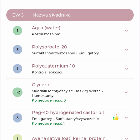
EWG
Nazwa składnika
aqua (water)
1
Rozpuszczalnik
polysorbate-20
3
Surfaktanty/czyszczenie
Emulgatory
polyquaternium-10
1
Kontrola lepkości
glycerin
Składnik identyczny ze ludzkiej skórze
1-2
Humektanty
Komedogenność: 0
peg-40 hydrogenated castor oil
3
Emulgatory
Surfaktanty/czyszczenie
Komedogenność: 1
avena sativa (oat) kernel protein
1