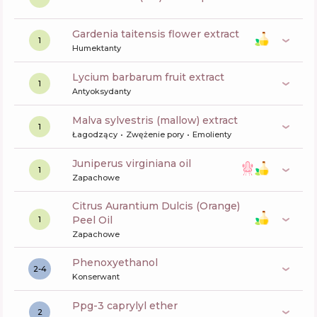
gardenia taitensis flower extract
1
Humektanty
lycium barbarum fruit extract
1
Antyoksydanty
malva sylvestris (mallow) extract
1
Łagodzący
Zwężenie pory
Emolienty
juniperus virginiana oil
1
Zapachowe
Citrus Aurantium Dulcis (Orange)
Peel Oil
1
Zapachowe
phenoxyethanol
2-4
Konserwant
ppg-3 caprylyl ether
2