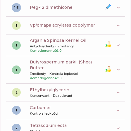
peg-12 dimethicone
1-3
vp/dmapa acrylates copolymer
1
Argania Spinosa Kernel Oil
1
Antyoksydanty
Emolienty
Komedogenność: 0
butyrospermum parkii (Shea)
Butter
1
Emolienty
Kontrola lepkości
Komedogenność: 0
ethylhexylglycerin
2
Konserwant
Dezodorant
carbomer
1
Kontrola lepkości
tetrasodium edta
2