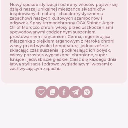
Nowy sposób stylizacji i ochrony włosów pojawił się
dzięki naszej unikalnej mieszance składników
inspirowanych naturą i charakterystycznemu
zapachowi naszych kultowych szamponów i
odżywek. Spray termoochronny OGX Shine+ Argan
Oil of Morocco chroni włosy przed uszkodzeniami
spowodowanymi codziennym suszeniem,
prostowaniem i kręceniem. Cenna, regenerująca
mieszanka z olejkiem arganowym z Maroka chroni
włosy przed wysoką temperaturą, jednocześnie
skracając czas suszenia i podkreślając ich połysk.
Włosy pozostają wygładzone, chronione, super
lśniące i jedwabiście gładkie. Ciesz się każdego dnia
łatwą stylizacją i zdrowo wyglądającymi włosami o
zachwycającym zapachu.