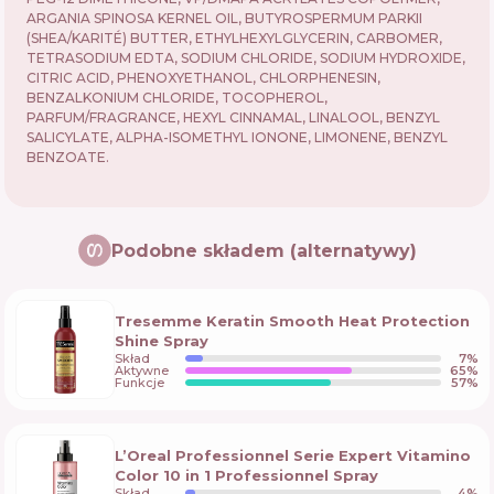
ARGANIA SPINOSA KERNEL OIL, BUTYROSPERMUM PARKII
(SHEA/KARITÉ) BUTTER, ETHYLHEXYLGLYCERIN, CARBOMER,
TETRASODIUM EDTA, SODIUM CHLORIDE, SODIUM HYDROXIDE,
CITRIC ACID, PHENOXYETHANOL, CHLORPHENESIN,
BENZALKONIUM CHLORIDE, TOCOPHEROL,
PARFUM/FRAGRANCE, HEXYL CINNAMAL, LINALOOL, BENZYL
SALICYLATE, ALPHA-ISOMETHYL IONONE, LIMONENE, BENZYL
BENZOATE.
Podobne składem (alternatywy)
Tresemme Keratin Smooth Heat Protection
Shine Spray
Skład
7
%
Aktywne
65
%
Funkcje
57
%
L’Oreal Professionnel Serie Expert Vitamino
Color 10 in 1 Professionnel Spray
Skład
4
%