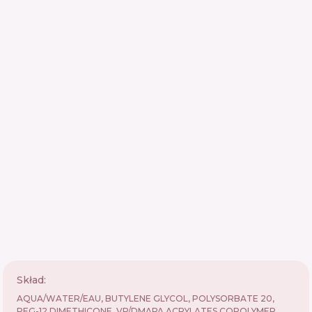
Skład:
AQUA/WATER/EAU, BUTYLENE GLYCOL, POLYSORBATE 20,
PEG-12 DIMETHICONE, VP/DMAPA ACRYLATES COPOLYMER,