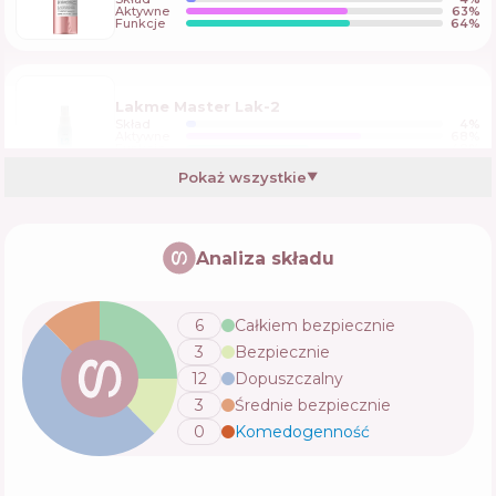
Aktywne
63
%
Funkcje
64
%
Lakme Master Lak-2
Skład
4
%
Aktywne
68
%
Funkcje
48
%
Pokaż wszystkie
▼
Redken One United Elixir
Analiza składu
Skład
2
%
Aktywne
67
%
Funkcje
52
%
6
Całkiem bezpiecznie
3
Bezpiecznie
Sol De Janeiro Brazilian Joia Milky Leave In
12
Dopuszczalny
Conditioner
3
Średnie bezpiecznie
Skład
4
%
Aktywne
61
%
Funkcje
46
%
0
Komedogenność
💬