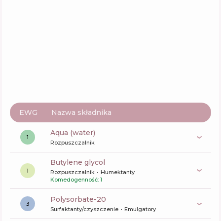
Davines DEDE Hair Mist
Skład
8
%
Aktywne
34
%
Funkcje
58
%
EWG
Nazwa składnika
aqua (water)
1
Rozpuszczalnik
butylene glycol
1
Rozpuszczalnik
Humektanty
Komedogenność: 1
polysorbate-20
3
Surfaktanty/czyszczenie
Emulgatory