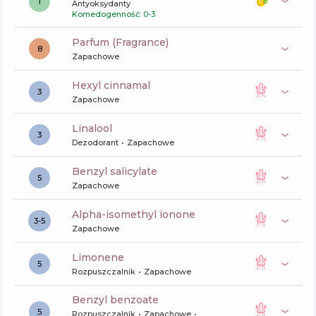
1
Antyoksydanty
Komedogenność: 0-3
Parfum (Fragrance)
8
Zapachowe
hexyl cinnamal
3
Zapachowe
linalool
3
Dezodorant
Zapachowe
benzyl salicylate
5
Zapachowe
alpha-isomethyl ionone
3-5
Zapachowe
limonene
5
Rozpuszczalnik
Zapachowe
benzyl benzoate
5
Rozpuszczalnik
Zapachowe