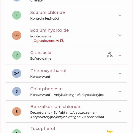
Chelaty
sodium chloride
1
Kontrola lepkości
sodium hydroxide
1-4
Buforowanie
!
Ograniczone w EU
citric acid
2
Buforowanie
phenoxyethanol
2-4
Konserwant
chlorphenesin
3
Konserwant
Antybakteryjne/antybakteryjne
benzalkonium chloride
5
Dezodorant
Surfaktanty/czyszczenie
Antybakteryjne/antybakteryjne
Konserwant
tocopherol