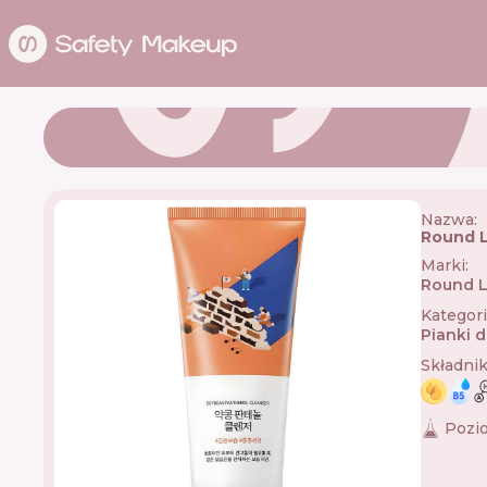
Nazwa:
Round L
Marki
:
Round 
Kategor
Pianki 
Składni
Pozi