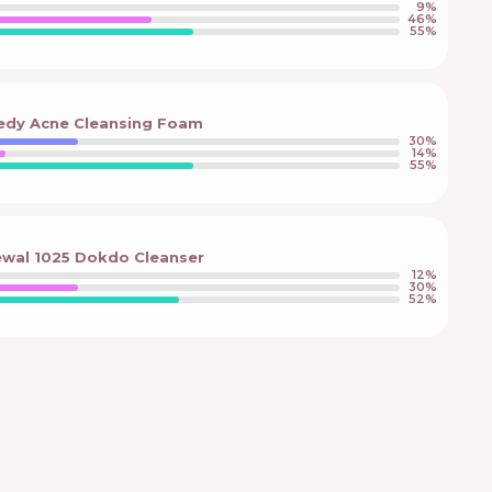
9
%
46
%
55
%
dy Acne Cleansing Foam
30
%
14
%
55
%
wal 1025 Dokdo Cleanser
12
%
30
%
52
%