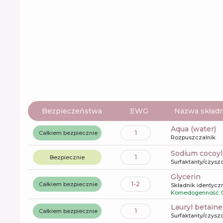
Bezpieczeństwa
EWG
Nazwa składn
aqua (water)
1
Całkiem bezpiecznie
Rozpuszczalnik
sodium cocoyl
1
Bezpiecznie
Surfaktanty/czysz
glycerin
1-2
Całkiem bezpiecznie
Składnik identyczn
Komedogenność: 
lauryl betaine
1
Całkiem bezpiecznie
Surfaktanty/czysz