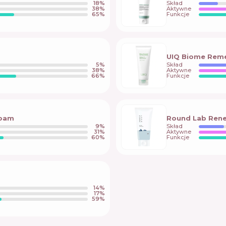
18
%
Skład
38
%
Aktywne
65
%
Funkcje
UIQ Biome Reme
5
%
Skład
38
%
Aktywne
66
%
Funkcje
Foam
Round Lab Rene
9
%
Skład
31
%
Aktywne
60
%
Funkcje
14
%
17
%
59
%