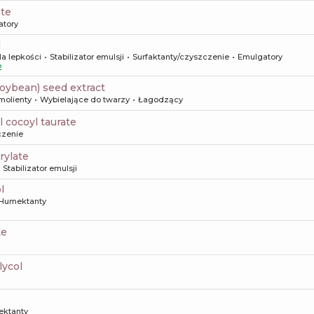
ate
atory
l
la lepkości
Stabilizator emulsji
Surfaktanty/czyszczenie
Emulgatory
2
(soybean) seed extract
molienty
Wybielające do twarzy
Łagodzący
 cocoyl taurate
czenie
rylate
Stabilizator emulsji
l
Humektanty
te
lycol
ktanty