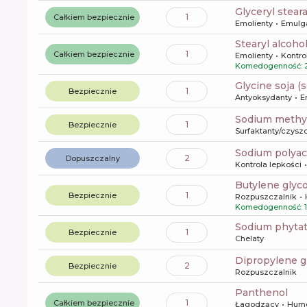
glyceryl stear
1
Całkiem bezpiecznie
Emolienty
Emulg
stearyl alcoho
1
Całkiem bezpiecznie
Emolienty
Kontro
Komedogenność: 
glycine soja 
1
Bezpiecznie
Antyoksydanty
E
sodium methyl
1
Bezpiecznie
Surfaktanty/czysz
sodium polyac
2
Dopuszczalny
Kontrola lepkości
butylene glyco
1
Bezpiecznie
Rozpuszczalnik
Komedogenność: 1
sodium phyta
1
Bezpiecznie
Chelaty
dipropylene g
2
Bezpiecznie
Rozpuszczalnik
panthenol
1
Całkiem bezpiecznie
Łagodzący
Hume