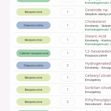
Komedogenność: 
ceramide np
1
Bezpiecznie
Składnik identyczn
cholesterol
1
Dopuszczalny
Emolienty
Składn
Komedogenność: 
Stearic Acid
1
Bezpiecznie
Emolienty
Kontro
Komedogenność: 2
1,2-hexanediol
1
Całkiem bezpiecznie
Rozpuszczalnik
hydrogenated
2
Dopuszczalny
Emolienty
Emulg
cetearyl oliva
1
Bezpiecznie
Emulgatory
sorbitan oliva
1
Bezpiecznie
Emulgatory
ethylhexylgly
2
Bezpiecznie
Dezodorant
Kons