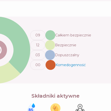
0
9
Całkiem bezpiecznie
12
Bezpiecznie
0
3
Dopuszczalny
0
0
Komedogenność
💬
Składniki aktywne