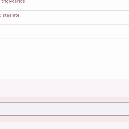
c triglyceride
10 stearate