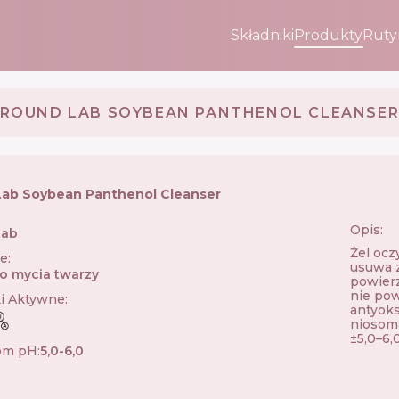
Składniki
Produkty
Ruty
ROUND LAB SOYBEAN PANTHENOL CLEANSE
ab Soybean Panthenol Cleanser
Opis:
Lab
🇰🇷
Żel ocz
ie
:
usuwa 
do mycia twarzy
powierz
nie pow
ki Aktywne
:
antyoks
niosoma
±5,0–6,0
om pH
:
5,0-6,0