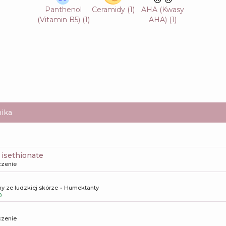
Panthenol
Ceramidy
(
1
)
AHA (Kwasy
(Vitamin B5)
(
1
)
AHA)
(
1
)
ika
 isethionate
czenie
y ze ludzkiej skórze
Humektanty
0
czenie