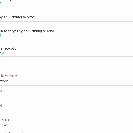
0
y ze ludzkiej skórze
ik identyczny ze ludzkiej skórze
0
la lepkości
-3
 lecithin
atory
te
te
cerin
erwant