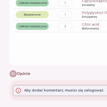
caprylic/capri
1
Całkiem bezpiecznie
Emolienty
polyglyceryl-
1
Bezpiecznie
Emulgatory
citric acid
2
Całkiem bezpiecznie
Buforowanie
Opinie
Aby dodać komentarz, musisz się zalogować.