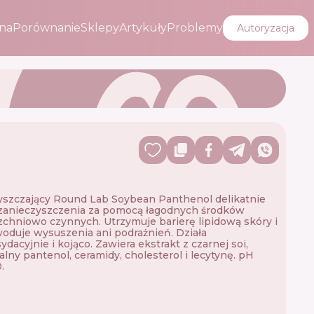
na
Porównanie
Sklepy
Artykuły
Problemy
Autoryzacja
R
yszczający Round Lab Soybean Panthenol delikatnie
zanieczyszczenia za pomocą łagodnych środków
chniowo czynnych. Utrzymuje barierę lipidową skóry i
oduje wysuszenia ani podrażnień. Działa
ydacyjnie i kojąco. Zawiera ekstrakt z czarnej soi,
lny pantenol, ceramidy, cholesterol i lecytynę. pH
.