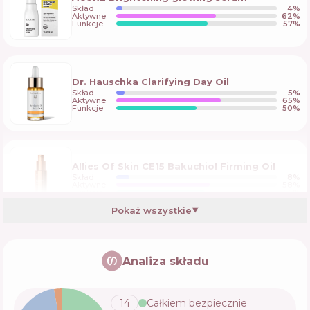
Skład
4
%
Aktywne
62
%
Funkcje
57
%
Dr. Hauschka Clarifying Day Oil
Skład
5
%
Aktywne
65
%
Funkcje
50
%
Allies Of Skin CE15 Bakuchiol Firming Oil
Skład
8
%
Aktywne
58
%
Funkcje
55
%
Pokaż wszystkie
▼
PSA Midnight Courage Rosehip & Bakuchiol
Night Oil
Analiza składu
Skład
2
%
Aktywne
63
%
Funkcje
41
%
14
Całkiem bezpiecznie