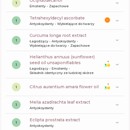
octyldodecanol
1
Emolienty
Zapachowe
tetrahexyldecyl ascorbate
1
Antyoksydanty
Wybielające do twarzy
curcuma longa root extract
1
Łagodzący
Antyoksydanty
Wybielające do twarzy
Zapachowe
helianthus annuus (sunflower)
seed oil unsaponifiables
1
Łagodzący
Emolienty
Składnik identyczny ze ludzkiej skórze
citrus aurantium amara flower oil
1
melia azadirachta leaf extract
1
Antyoksydanty
eclipta prostrata extract
1
Antyoksydanty