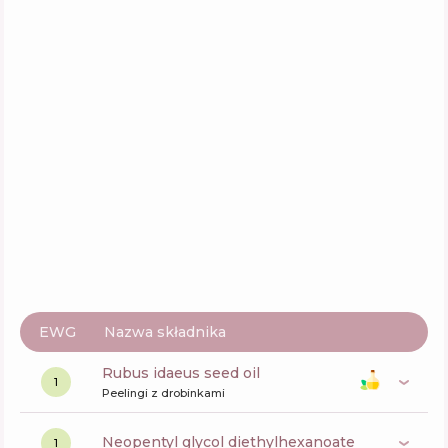
EWG
Nazwa składnika
rubus idaeus seed oil
1
Peelingi z drobinkami
neopentyl glycol diethylhexanoate
1