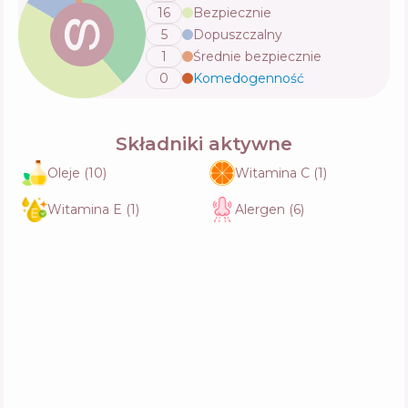
16
Bezpiecznie
Bobbi Brown Remedies Skin Clarifier No. 75
5
Dopuszczalny
Face Oil
1
Średnie bezpiecznie
Skład
0
%
Aktywne
63
%
Funkcje
39
%
0
Komedogenność
💬
Składniki aktywne
Oleje
(
10
)
Witamina C
(
1
)
Witamina E
(
1
)
Alergen
(
6
)