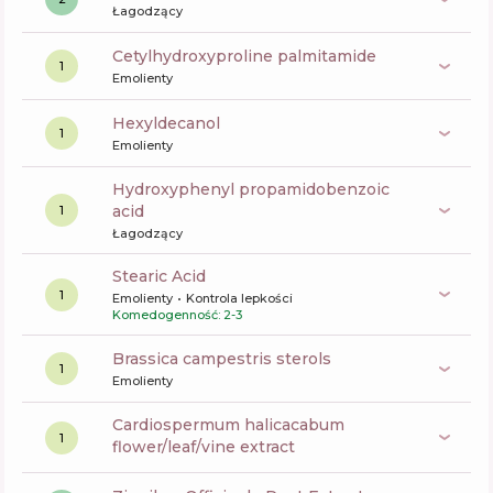
Łagodzący
cetylhydroxyproline palmitamide
1
Emolienty
hexyldecanol
1
Emolienty
hydroxyphenyl propamidobenzoic
acid
1
Łagodzący
Stearic Acid
1
Emolienty
Kontrola lepkości
Komedogenność: 2-3
brassica campestris sterols
1
Emolienty
cardiospermum halicacabum
1
flower/leaf/vine extract