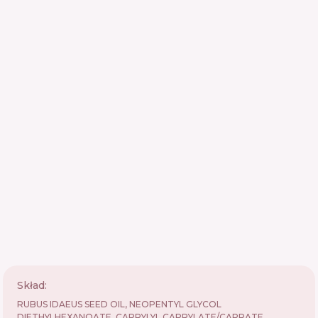
Skład:
RUBUS IDAEUS SEED OIL, NEOPENTYL GLYCOL
DIETHYLHEXANOATE, CAPRYLYL CAPRYLATE/CAPRATE,