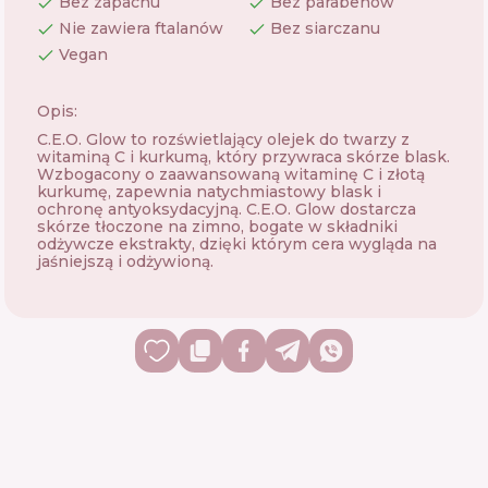
Bez zapachu
Bez parabenów
Nie zawiera ftalanów
Bez siarczanu
Vegan
Opis:
C.E.O. Glow to rozświetlający olejek do twarzy z
witaminą C i kurkumą, który przywraca skórze blask.
Wzbogacony o zaawansowaną witaminę C i złotą
kurkumę, zapewnia natychmiastowy blask i
ochronę antyoksydacyjną. C.E.O. Glow dostarcza
skórze tłoczone na zimno, bogate w składniki
odżywcze ekstrakty, dzięki którym cera wygląda na
jaśniejszą i odżywioną.