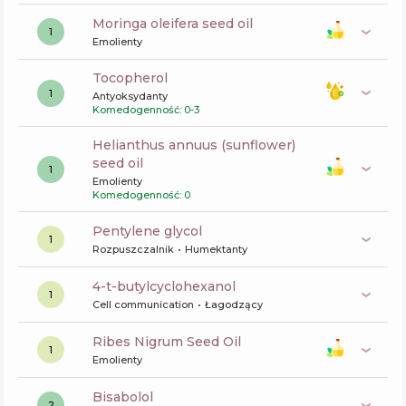
moringa oleifera seed oil
1
Emolienty
tocopherol
1
Antyoksydanty
Komedogenność: 0-3
helianthus annuus (sunflower)
seed oil
1
Emolienty
Komedogenność: 0
pentylene glycol
1
Rozpuszczalnik
Humektanty
4-t-butylcyclohexanol
1
Cell communication
Łagodzący
Ribes Nigrum Seed Oil
1
Emolienty
bisabolol
2