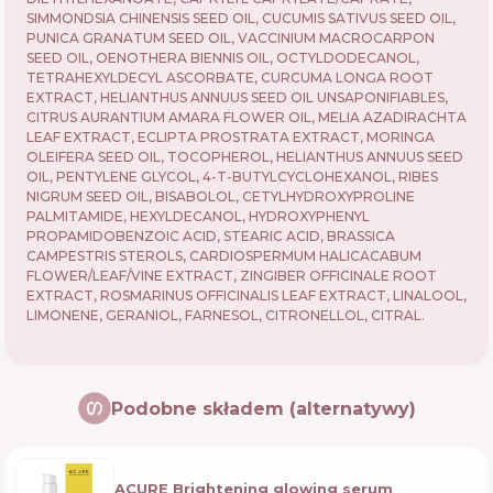
SIMMONDSIA CHINENSIS SEED OIL, CUCUMIS SATIVUS SEED OIL,
PUNICA GRANATUM SEED OIL, VACCINIUM MACROCARPON
SEED OIL, OENOTHERA BIENNIS OIL, OCTYLDODECANOL,
TETRAHEXYLDECYL ASCORBATE, CURCUMA LONGA ROOT
EXTRACT, HELIANTHUS ANNUUS SEED OIL UNSAPONIFIABLES,
CITRUS AURANTIUM AMARA FLOWER OIL, MELIA AZADIRACHTA
LEAF EXTRACT, ECLIPTA PROSTRATA EXTRACT, MORINGA
OLEIFERA SEED OIL, TOCOPHEROL, HELIANTHUS ANNUUS SEED
OIL, PENTYLENE GLYCOL, 4-T-BUTYLCYCLOHEXANOL, RIBES
NIGRUM SEED OIL, BISABOLOL, CETYLHYDROXYPROLINE
PALMITAMIDE, HEXYLDECANOL, HYDROXYPHENYL
PROPAMIDOBENZOIC ACID, STEARIC ACID, BRASSICA
CAMPESTRIS STEROLS, CARDIOSPERMUM HALICACABUM
FLOWER/LEAF/VINE EXTRACT, ZINGIBER OFFICINALE ROOT
EXTRACT, ROSMARINUS OFFICINALIS LEAF EXTRACT, LINALOOL,
LIMONENE, GERANIOL, FARNESOL, CITRONELLOL, CITRAL.
Podobne składem (alternatywy)
ACURE Brightening glowing serum