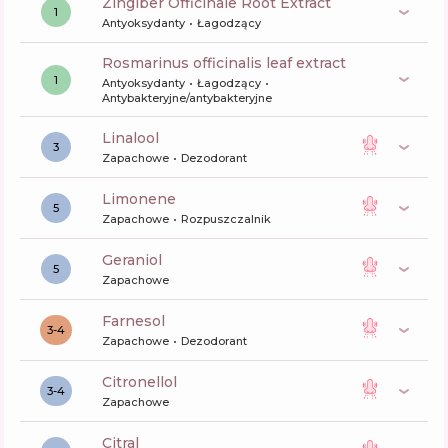
Zingiber Officinale Root Extract
1
Antyoksydanty
Łagodzący
rosmarinus officinalis leaf extract
1
Antyoksydanty
Łagodzący
Antybakteryjne/antybakteryjne
linalool
3
Zapachowe
Dezodorant
limonene
5
Zapachowe
Rozpuszczalnik
geraniol
5
Zapachowe
farnesol
3-4
Zapachowe
Dezodorant
citronellol
3-4
Zapachowe
citral