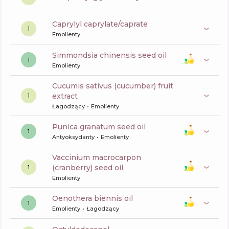
caprylyl caprylate/caprate
1
Emolienty
simmondsia chinensis seed oil
1
Emolienty
cucumis sativus (cucumber) fruit
extract
1
Łagodzący
Emolienty
punica granatum seed oil
1
Antyoksydanty
Emolienty
vaccinium macrocarpon
(cranberry) seed oil
1
Emolienty
oenothera biennis oil
1
Emolienty
Łagodzący