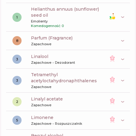
helianthus annuus (sunflower)
seed oil
1
Emolienty
Komedogenność: 0
Parfum (Fragrance)
8
Zapachowe
linalool
3
Zapachowe
Dezodorant
tetramethyl
acetyloctahydronaphthalenes
3
Zapachowe
linalyl acetate
2
Zapachowe
limonene
5
Zapachowe
Rozpuszczalnik
benzyl alcohol