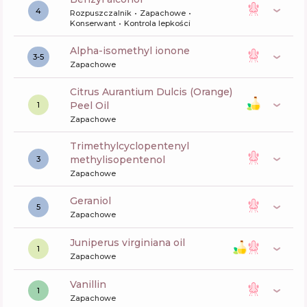
4
Rozpuszczalnik
Zapachowe
Konserwant
Kontrola lepkości
alpha-isomethyl ionone
3-5
Zapachowe
Citrus Aurantium Dulcis (Orange)
Peel Oil
1
Zapachowe
trimethylcyclopentenyl
methylisopentenol
3
Zapachowe
geraniol
5
Zapachowe
juniperus virginiana oil
1
Zapachowe
vanillin
1
Zapachowe