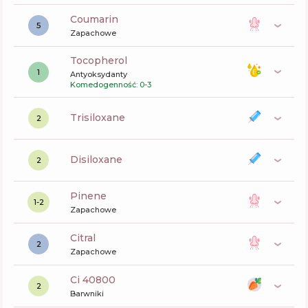
coumarin
5
Zapachowe
tocopherol
1
Antyoksydanty
Komedogenność: 0-3
trisiloxane
2
disiloxane
2
pinene
1-2
Zapachowe
citral
2
Zapachowe
ci 40800
2
Barwniki