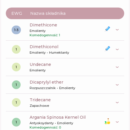
EWG
Nazwa składnika
dimethicone
1-3
Emolienty
Komedogenność: 1
dimethiconol
1
Emolienty
Humektanty
undecane
1
Emolienty
dicaprylyl ether
1
Rozpuszczalnik
Emolienty
tridecane
1
Zapachowe
Argania Spinosa Kernel Oil
1
Antyoksydanty
Emolienty
Komedogenność: 0