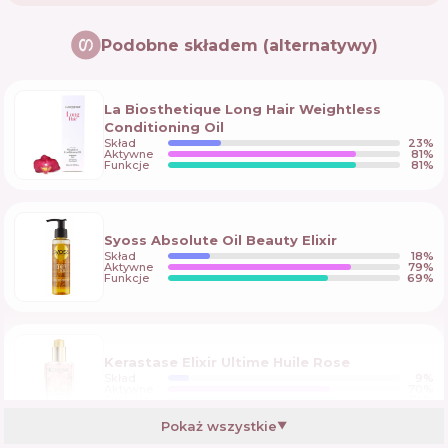
Podobne składem (alternatywy)
La Biosthetique Long Hair Weightless
Conditioning Oil
Skład
23
%
Aktywne
81
%
Funkcje
81
%
Syoss Absolute Oil Beauty Elixir
Skład
18
%
Aktywne
79
%
Funkcje
69
%
Kerastase Elixir Ultime Huile Rose
Skład
9
%
Aktywne
70
%
Funkcje
74
%
Pokaż wszystkie
▼