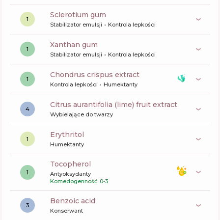
sclerotium gum
1
Stabilizator emulsji
Kontrola lepkości
xanthan gum
1
Stabilizator emulsji
Kontrola lepkości
chondrus crispus extract
1
Kontrola lepkości
Humektanty
citrus aurantifolia (lime) fruit extract
4
Wybielające do twarzy
erythritol
1
Humektanty
tocopherol
1
Antyoksydanty
Komedogenność: 0-3
benzoic acid
3
Konserwant