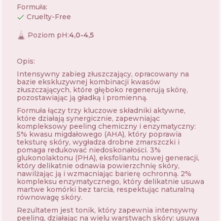
Formuła
:
Cruelty-Free
Poziom pH
:
4,0-4,5
Opis:
Intensywny zabieg złuszczający, opracowany na
bazie ekskluzywnej kombinacji kwasów
złuszczających, które głęboko regenerują skórę,
pozostawiając ją gładką i promienną.
Formuła łączy trzy kluczowe składniki aktywne,
które działają synergicznie, zapewniając
kompleksowy peeling chemiczny i enzymatyczny:
5% kwasu migdałowego (AHA), który poprawia
teksturę skóry, wygładza drobne zmarszczki i
pomaga redukować niedoskonałości. 3%
glukonolaktonu (PHA), eksfoliantu nowej generacji,
który delikatnie odnawia powierzchnię skóry,
nawilżając ją i wzmacniając barierę ochronną. 2%
kompleksu enzymatycznego, który delikatnie usuwa
martwe komórki bez tarcia, respektując naturalną
równowagę skóry.
Rezultatem jest tonik, który zapewnia intensywny
peeling, działając na wielu warstwach skóry: usuwa