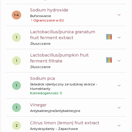
sodium hydroxide
1-4
Buforowanie
!
Ograniczone w EU
lactobacillus/punica granatum
fruit ferment extract
1
Złuszczanie
lactobacillus/pumpkin fruit
ferment filtrate
1
Złuszczanie
sodium pca
Składnik identyczny ze ludzkiej skórze
1
Humektanty
Komedogenność: 0
vinegar
1
Antybakteryjne/antybakteryjne
citrus limon (lemon) fruit extract
2
Antyoksydanty
Zapachowe