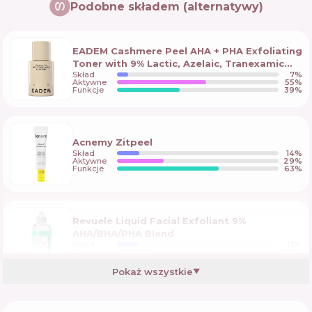
Podobne składem (alternatywy)
EADEM Cashmere Peel AHA + PHA Exfoliating
Toner with 9% Lactic, Azelaic, Tranexamic
Skład
7
%
Acids
Aktywne
55
%
Funkcje
39
%
Acnemy Zitpeel
Skład
14
%
Aktywne
29
%
Funkcje
63
%
Revuele Liquid Facial Exfoliant 9%
AHA/BHA/PHA Blend
Skład
13
%
Aktywne
26
%
Funkcje
62
%
Pokaż wszystkie
▼
PSA Follow the Light Multi Acids Vitamin C