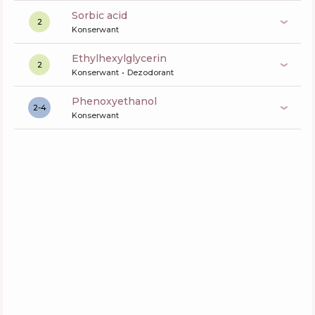
sorbic acid
2
Konserwant
ethylhexylglycerin
2
Konserwant
Dezodorant
phenoxyethanol
2-4
Konserwant