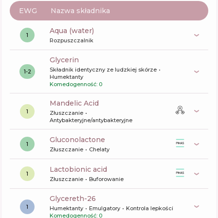
EWG
Nazwa składnika
aqua (water)
1
Rozpuszczalnik
glycerin
Składnik identyczny ze ludzkiej skórze
1-2
Humektanty
Komedogenność: 0
Mandelic Acid
1
Złuszczanie
Antybakteryjne/antybakteryjne
gluconolactone
1
Złuszczanie
Chelaty
lactobionic acid
1
Złuszczanie
Buforowanie
glycereth-26
1
Humektanty
Emulgatory
Kontrola lepkości
Komedogenność: 0