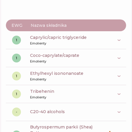
EWG
Nazwa składnika
caprylic/capric triglyceride
1
Emolienty
coco-caprylate/caprate
1
Emolienty
ethylhexyl isononanoate
1
Emolienty
tribehenin
1
Emolienty
c20-40 alcohols
-
butyrospermum parkii (Shea)