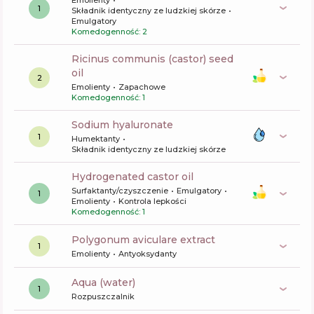
Emolienty
1
Składnik identyczny ze ludzkiej skórze
Emulgatory
Komedogenność: 2
ricinus communis (castor) seed
oil
2
Emolienty
Zapachowe
Komedogenność: 1
sodium hyaluronate
1
Humektanty
Składnik identyczny ze ludzkiej skórze
hydrogenated castor oil
Surfaktanty/czyszczenie
Emulgatory
1
Emolienty
Kontrola lepkości
Komedogenność: 1
polygonum aviculare extract
1
Emolienty
Antyoksydanty
aqua (water)
1
Rozpuszczalnik