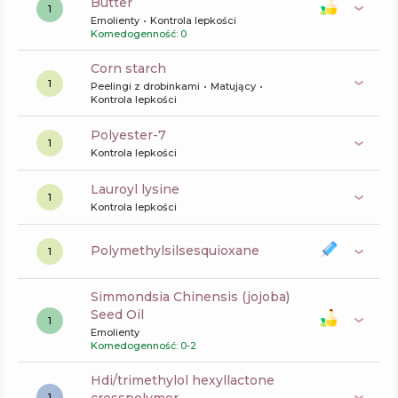
Butter
1
Emolienty
Kontrola lepkości
Komedogenność: 0
corn starch
1
Peelingi z drobinkami
Matujący
Kontrola lepkości
polyester-7
1
Kontrola lepkości
lauroyl lysine
1
Kontrola lepkości
polymethylsilsesquioxane
1
Simmondsia Chinensis (jojoba)
Seed Oil
1
Emolienty
Komedogenność: 0-2
hdi/trimethylol hexyllactone
1