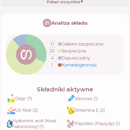
Pokaż wszystkie
▼
Lirene PERFECT TAN Illuminating body and
face cream COCONUT SHINE
Analiza składu
Skład
0
%
Aktywne
38
%
Funkcje
34
%
11
Całkiem bezpiecznie
20
Bezpiecznie
4
Dopuszczalny
1
Komedogenność
💬
Składniki aktywne
Oleje
(
7
)
Silicones
(
1
)
UV filter
(
2
)
Witamina E
(
2
)
Hyaluronic acid (Kwas
Peptides (Peptydy)
(
1
)
hialuronowy)
(
1
)