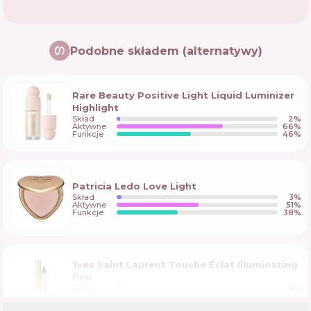
Podobne składem (alternatywy)
Rare Beauty Positive Light Liquid Luminizer
Highlight
Skład
2
%
Aktywne
66
%
Funkcje
46
%
Patricia Ledo Love Light
Skład
3
%
Aktywne
51
%
Funkcje
38
%
Yves Saint Laurent Touche Éclat Illuminating
Pen
Skład
3
%
Aktywne
39
%
Funkcje
37
%