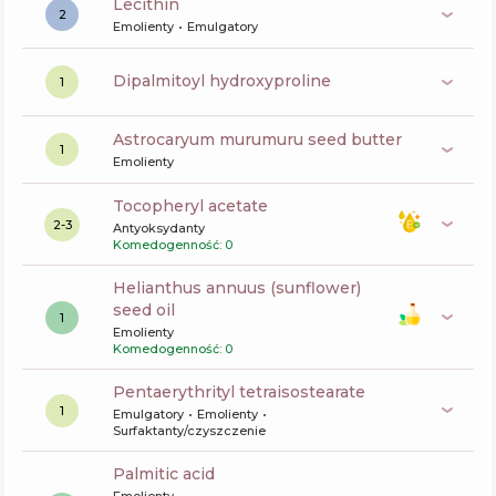
lecithin
2
Emolienty
Emulgatory
dipalmitoyl hydroxyproline
1
astrocaryum murumuru seed butter
1
Emolienty
tocopheryl acetate
2-3
Antyoksydanty
Komedogenność: 0
helianthus annuus (sunflower)
seed oil
1
Emolienty
Komedogenność: 0
pentaerythrityl tetraisostearate
1
Emulgatory
Emolienty
Surfaktanty/czyszczenie
palmitic acid