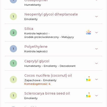
crosspolymer
Humektanty
neopentyl glycol diheptanoate
1
Emolienty
silica
2
Kontrola lepkości
środek przeciwsłoneczny
Matujący
polyethylene
1
Kontrola lepkości
caprylyl glycol
1
Humektanty
Emolienty
Dezodorant
cocos nucifera (coconut) oil
1
Zapachowe
Emolienty
Komedogenność: 4
sclerocarya birrea seed oil
1
Emolienty