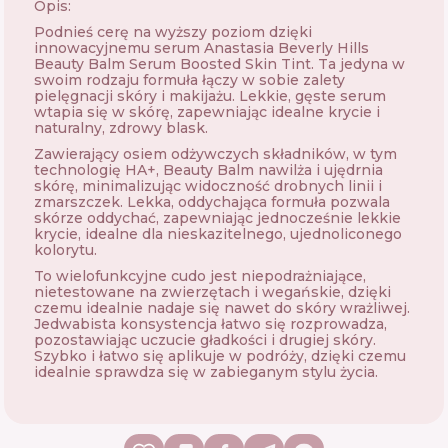
Opis:
Podnieś cerę na wyższy poziom dzięki
innowacyjnemu serum Anastasia Beverly Hills
Beauty Balm Serum Boosted Skin Tint. Ta jedyna w
swoim rodzaju formuła łączy w sobie zalety
pielęgnacji skóry i makijażu. Lekkie, gęste serum
wtapia się w skórę, zapewniając idealne krycie i
naturalny, zdrowy blask.
Zawierający osiem odżywczych składników, w tym
technologię HA+, Beauty Balm nawilża i ujędrnia
skórę, minimalizując widoczność drobnych linii i
zmarszczek. Lekka, oddychająca formuła pozwala
skórze oddychać, zapewniając jednocześnie lekkie
krycie, idealne dla nieskazitelnego, ujednoliconego
kolorytu.
To wielofunkcyjne cudo jest niepodrażniające,
nietestowane na zwierzętach i wegańskie, dzięki
czemu idealnie nadaje się nawet do skóry wrażliwej.
Jedwabista konsystencja łatwo się rozprowadza,
pozostawiając uczucie gładkości i drugiej skóry.
Szybko i łatwo się aplikuje w podróży, dzięki czemu
idealnie sprawdza się w zabieganym stylu życia.