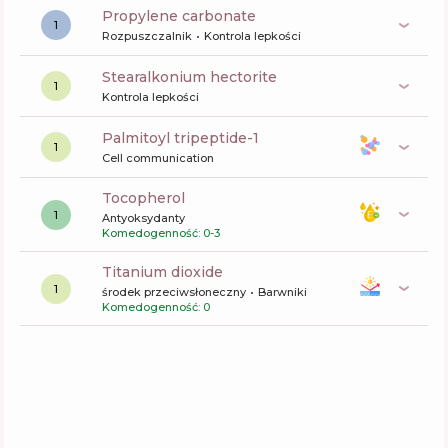
propylene carbonate
1
Rozpuszczalnik
Kontrola lepkości
stearalkonium hectorite
1
Kontrola lepkości
palmitoyl tripeptide-1
1
Cell communication
tocopherol
1
Antyoksydanty
Komedogenność: 0-3
titanium dioxide
1
środek przeciwsłoneczny
Barwniki
Komedogenność: 0