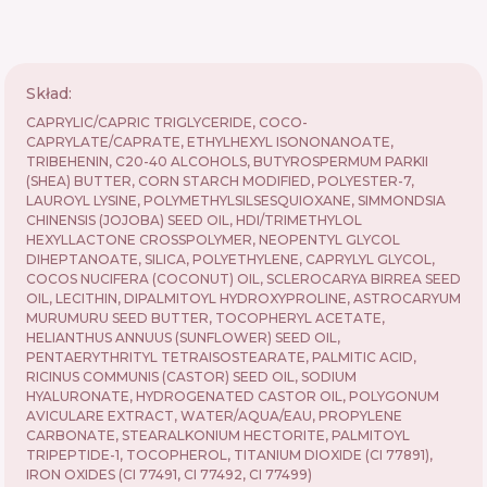
Skład:
CAPRYLIC/CAPRIC TRIGLYCERIDE, COCO-
CAPRYLATE/CAPRATE, ETHYLHEXYL ISONONANOATE,
TRIBEHENIN, C20-40 ALCOHOLS, BUTYROSPERMUM PARKII
(SHEA) BUTTER, CORN STARCH MODIFIED, POLYESTER-7,
LAUROYL LYSINE, POLYMETHYLSILSESQUIOXANE, SIMMONDSIA
CHINENSIS (JOJOBA) SEED OIL, HDI/TRIMETHYLOL
HEXYLLACTONE CROSSPOLYMER, NEOPENTYL GLYCOL
DIHEPTANOATE, SILICA, POLYETHYLENE, CAPRYLYL GLYCOL,
COCOS NUCIFERA (COCONUT) OIL, SCLEROCARYA BIRREA SEED
OIL, LECITHIN, DIPALMITOYL HYDROXYPROLINE, ASTROCARYUM
MURUMURU SEED BUTTER, TOCOPHERYL ACETATE,
HELIANTHUS ANNUUS (SUNFLOWER) SEED OIL,
PENTAERYTHRITYL TETRAISOSTEARATE, PALMITIC ACID,
RICINUS COMMUNIS (CASTOR) SEED OIL, SODIUM
HYALURONATE, HYDROGENATED CASTOR OIL, POLYGONUM
AVICULARE EXTRACT, WATER/AQUA/EAU, PROPYLENE
CARBONATE, STEARALKONIUM HECTORITE, PALMITOYL
TRIPEPTIDE-1, TOCOPHEROL, TITANIUM DIOXIDE (CI 77891),
IRON OXIDES (CI 77491, CI 77492, CI 77499)