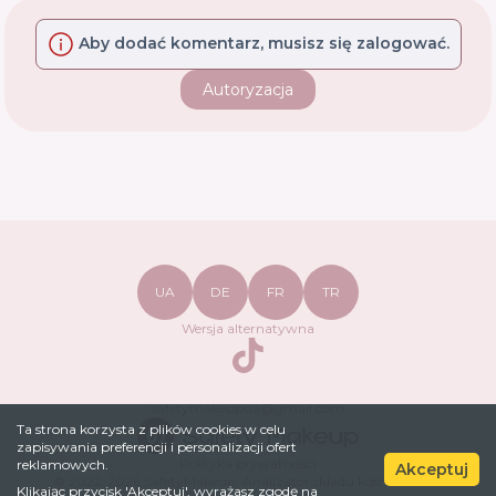
Aby dodać komentarz, musisz się zalogować.
Autoryzacja
UA
DE
FR
TR
Wersja alternatywna
TikTok
safetymakeupua@gmail.com
Ta strona korzysta z plików cookies w celu
zapisywania preferencji i personalizacji ofert
Polityka prywatności
reklamowych.
Akceptuj
© 2022-
2026
SafetyMakeup.
Analizator składu kosmetyków
.
Klikając przycisk 'Akceptuj', wyrażasz zgodę na