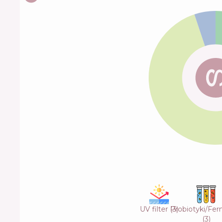
UV filter
(
Probiotyki/Fe
3
)
(
3
)