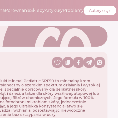
na
Porównanie
Sklepy
Artykuły
Problemy
Autoryzacja
luid Mineral Pediatric SPF50 to mineralny krem ​​
słoneczny o szerokim spektrum działania i wysokiej
e, specjalnie opracowany dla delikatnej skóry
ąt i dzieci, a także dla skóry wrażliwej, atopowej lub
rującej filtrów chemicznych. Jego formuła w 100%
na fotochroni mikrobiom skóry, jednocześnie
jąc, a jego ultralekka konsystencja łatwo się
adza i wchłania, pozostawiając niewidoczne
enie bez szczypania w oczy.