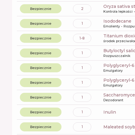
oryza sativa s
2
Bezpiecznie
Kontrola lepkości
isododecane
1
Bezpiecznie
Emolienty
Rozpu
titanium diox
1-8
Bezpiecznie
środek przeciwsł
butyloctyl sali
1
Bezpiecznie
Rozpuszczalnik
polyglyceryl-
1
Bezpiecznie
Emulgatory
polyglyceryl-
1
Bezpiecznie
Emulgatory
saccharomyce
1
Bezpiecznie
Dezodorant
inulin
1
Bezpiecznie
maleated soy
1
Bezpiecznie