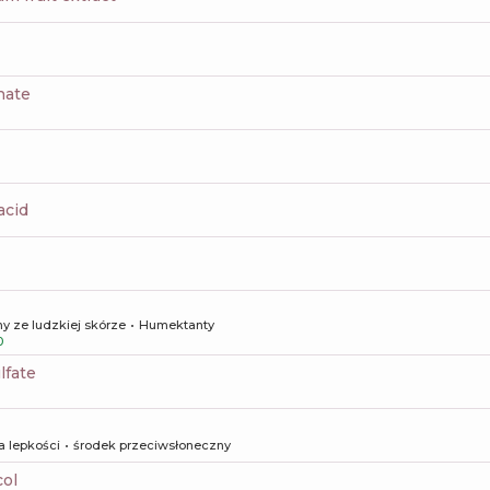
nate
 acid
y ze ludzkiej skórze
Humektanty
0
lfate
a lepkości
środek przeciwsłoneczny
col