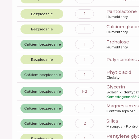
pantolactone
1
Bezpiecznie
Humektanty
calcium gluco
1
Bezpiecznie
Humektanty
trehalose
1
Całkiem bezpiecznie
Humektanty
polyricinoleic
1
Bezpiecznie
phytic acid
1
Całkiem bezpiecznie
Chelaty
glycerin
1-2
Całkiem bezpiecznie
Składnik identyczn
Komedogenność: 
magnesium su
1
Całkiem bezpiecznie
Kontrola lepkości
silica
2
Całkiem bezpiecznie
Matujący
Kontrol
pentylene gly
1
Bezpiecznie