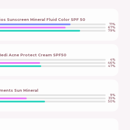
os Sunscreen Mineral Fluid Color SPF 50
71
%
67
%
79
%
Medi Acne Protect Cream SPF50
4
%
46
%
47
%
ments Sun Mineral
9
%
35
%
50
%