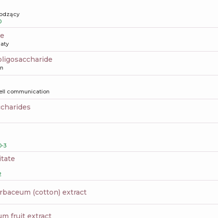
odzący
0
ne
aty
oligosaccharide
on
ell communication
ccharides
-3
itate
2
rbaceum (cotton) extract
um fruit extract