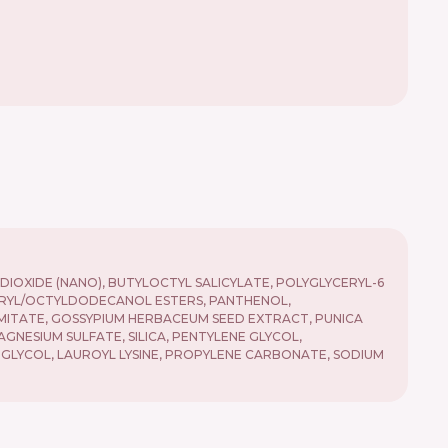
DIOXIDE (NANO), BUTYLOCTYL SALICYLATE, POLYGLYCERYL-6
ERYL/OCTYLDODECANOL ESTERS, PANTHENOL,
ITATE, GOSSYPIUM HERBACEUM SEED EXTRACT, PUNICA
GNESIUM SULFATE, SILICA, PENTYLENE GLYCOL,
 GLYCOL, LAUROYL LYSINE, PROPYLENE CARBONATE, SODIUM