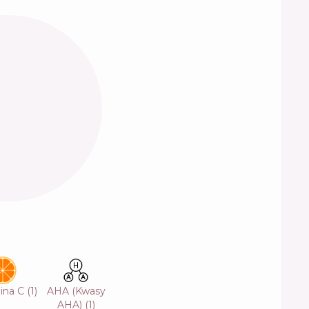
ina C
(
1
)
AHA (Kwasy
AHA)
(
1
)