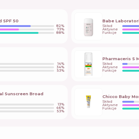
d SPF 50
Babe Laboratori
82
%
Skład
73
%
Aktywne
88
%
Funkcje
Pharmaceris S 
14
%
Skład
34
%
Aktywne
53
%
Funkcje
ral Sunscreen Broad
Chicco Baby Mo
Skład
13
%
Aktywne
46
%
Funkcje
53
%