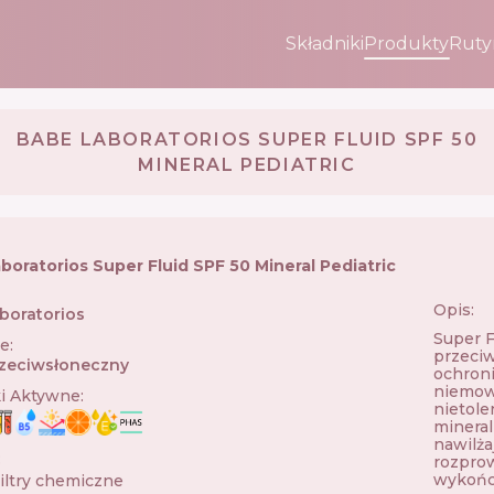
Składniki
Produkty
Ruty
BABE LABORATORIOS SUPER FLUID SPF 50
MINERAL PEDIATRIC
boratorios Super Fluid SPF 50 Mineral Pediatric
Opis:
boratorios
🇪🇸
Super F
ie
:
przeciw
zeciwsłoneczny
ochroni
niemowl
ki Aktywne
:
nietole
mineral
nawilża
:
rozprow
wykończ
iltry chemiczne