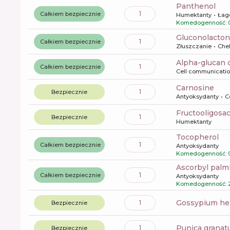
panthenol
1
Całkiem bezpiecznie
Humektanty
Łag
Komedogenność: 
gluconolacto
1
Całkiem bezpiecznie
Złuszczanie
Chel
alpha-glucan 
1
Całkiem bezpiecznie
Cell communicati
carnosine
1
Bezpiecznie
Antyoksydanty
C
fructooligosa
1
Bezpiecznie
Humektanty
tocopherol
1
Całkiem bezpiecznie
Antyoksydanty
Komedogenność: 0
ascorbyl palm
1
Całkiem bezpiecznie
Antyoksydanty
Komedogenność: 
gossypium he
1
Bezpiecznie
punica granat
1
Bezpiecznie