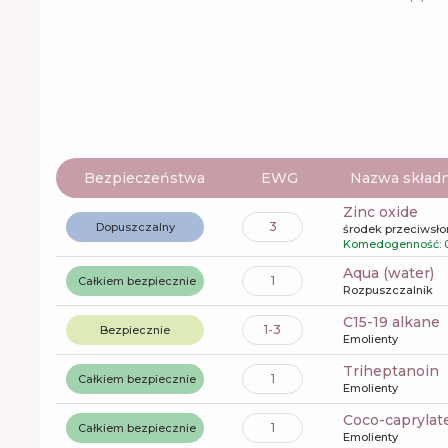
Bezpieczeństwa
EWG
Nazwa składn
zinc oxide
3
Dopuszczalny
środek przeciwsł
Komedogenność: 
aqua (water)
1
Całkiem bezpiecznie
Rozpuszczalnik
c15-19 alkane
1-3
Bezpiecznie
Emolienty
triheptanoin
1
Całkiem bezpiecznie
Emolienty
coco-caprylat
1
Całkiem bezpiecznie
Emolienty