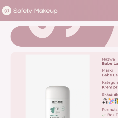
Nazwa:
Babe La
Marki
:
Babe La
Kategor
Krem pr
Składni
Formuła
Bez F