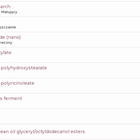
tarch
Matujący
szczalnik
ide (nano)
oneczny
cylate
6 polyhydroxystearate
6 polyricinoleate
s ferment
bean oil glyceryl/octyldodecanol esters