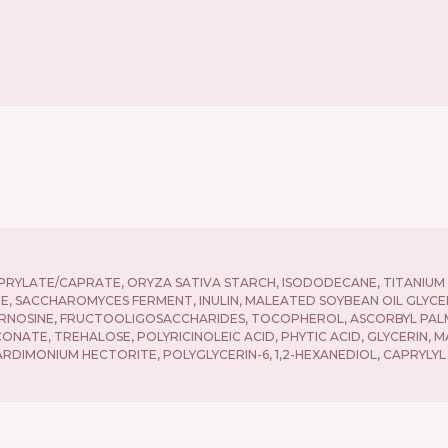
APRYLATE/CAPRATE, ORYZA SATIVA STARCH, ISODODECANE, TITANIUM 
E, SACCHAROMYCES FERMENT, INULIN, MALEATED SOYBEAN OIL GLYC
NOSINE, FRUCTOOLIGOSACCHARIDES, TOCOPHEROL, ASCORBYL PALM
TE, TREHALOSE, POLYRICINOLEIC ACID, PHYTIC ACID, GLYCERIN, MA
DIMONIUM HECTORITE, POLYGLYCERIN-6, 1,2-HEXANEDIOL, CAPRYLYL