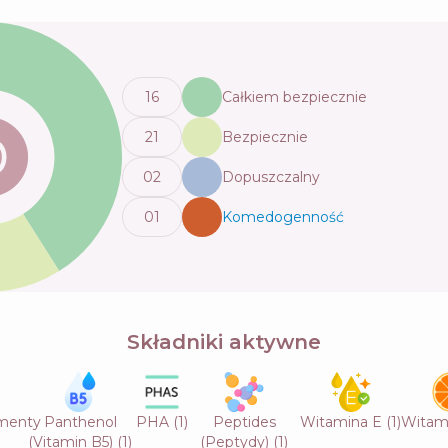
16
Całkiem bezpiecznie
21
Bezpiecznie
0
2
Dopuszczalny
0
1
Komedogenność
💬
Składniki aktywne
rmenty
Panthenol
PHA
(
1
)
Peptides
Witamina E
(
1
)
Witam
(Vitamin B5)
(
1
)
(Peptydy)
(
1
)