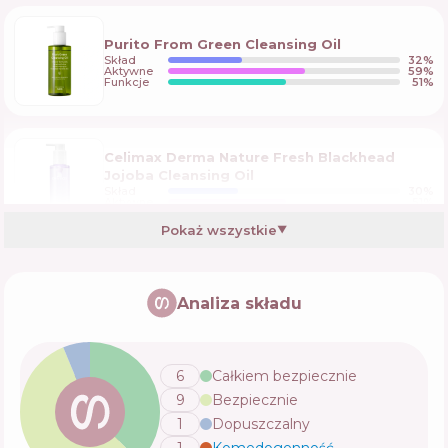
Purito From Green Cleansing Oil
Skład
32
%
Aktywne
59
%
Funkcje
51
%
Celimax Derma Nature Fresh Blackhead
Jojoba Cleansing Oil
Skład
30
%
Aktywne
51
%
Funkcje
60
%
Pokaż wszystkie
▼
Haruharu Wonder Black Rice Moisture Deep
Cleansing Oil
Analiza składu
Skład
25
%
Aktywne
59
%
Funkcje
54
%
6
Całkiem bezpiecznie
9
Bezpiecznie
Pyunkang Yul Deep Cleansing Oil
1
Dopuszczalny
Skład
21
%
Aktywne
46
%
Funkcje
70
%