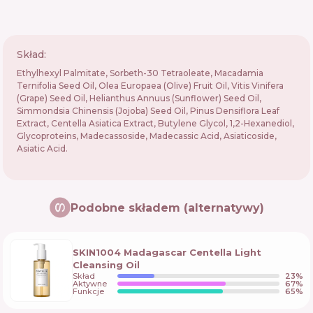
Skład:
Ethylhexyl Palmitate, Sorbeth-30 Tetraoleate, Macadamia
Ternifolia Seed Oil, Olea Europaea (Olive) Fruit Oil, Vitis Vinifera
(Grape) Seed Oil, Helianthus Annuus (Sunflower) Seed Oil,
Simmondsia Chinensis (Jojoba) Seed Oil, Pinus Densiflora Leaf
Extract, Centella Asiatica Extract, Butylene Glycol, 1,2-Hexanediol,
Glycoproteins, Madecassoside, Madecassic Acid, Asiaticoside,
Asiatic Acid.
Podobne składem (alternatywy)
SKIN1004 Madagascar Centella Light
Cleansing Oil
Skład
23
%
Aktywne
67
%
Funkcje
65
%