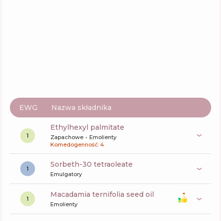
IUNIK Calendula Complete Cleansing Oil
Skład
21
%
Aktywne
59
%
Funkcje
45
%
Beauty of Joseon Ginseng Cleansing Oil
Skład
13
%
Aktywne
48
%
Funkcje
71
%
EWG
Nazwa składnika
ethylhexyl palmitate
1
Zapachowe
Emolienty
Komedogenność: 4
sorbeth-30 tetraoleate
1
Emulgatory
macadamia ternifolia seed oil
1
Emolienty