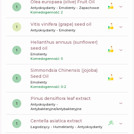
olea europaea (olive) Fruit Oil
1
Antyoksydanty
Emolienty
Zapachowe
Komedogenność: 2
vitis vinifera (grape) seed oil
1
Antyoksydanty
Emolienty
helianthus annuus (sunflower)
seed oil
1
Emolienty
Komedogenność: 0
Simmondsia Chinensis (jojoba)
Seed Oil
1
Emolienty
Komedogenność: 0-2
pinus densiflora leaf extract
1
Antyoksydanty
Antybakteryjne/antybakteryjne
centella asiatica extract
1
Łagodzący
Humektanty
Antyoksydanty