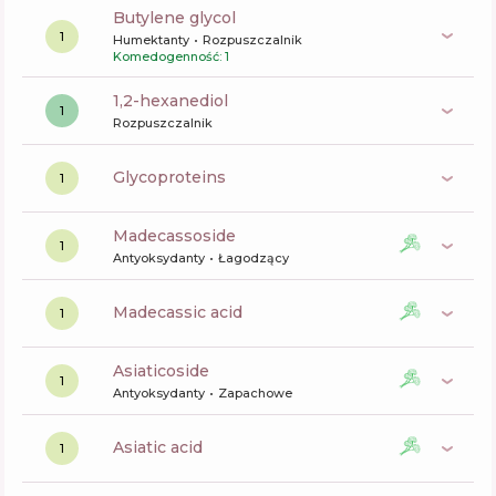
butylene glycol
1
Humektanty
Rozpuszczalnik
Komedogenność: 1
1,2-hexanediol
1
Rozpuszczalnik
glycoproteins
1
madecassoside
1
Antyoksydanty
Łagodzący
madecassic acid
1
asiaticoside
1
Antyoksydanty
Zapachowe
asiatic acid
1