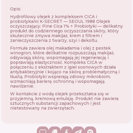
Opis:
Hydrofilowy olejek z kompleksem CICA i
probiotykami K-SECRET — SEOUL 1988 Olejek
oczyszczający: Pine Cica 1% + Probiotyki — delikatny
produkt do codziennego oczyszczania skóry, który
skutecznie zmywa makijaż, krem ​​z filtrem i
zanieczyszczenia z twarzy, szyi i dekoltu.
Formuła zawiera olej makadamia i olej z pestek
winogron, które delikatnie rozpuszczają makijaż,
odżywiają skórę, wspomagają jej regenerację i
poprawiają elastyczność. Kompleks CICA w
połączeniu z ekstraktem z igieł sosnowych działa
antybakteryjnie i kojąco na skórę problematyczną i
tłustą. Probiotyki wspierają zdrowy mikrobiom,
wzmacniają barierę ochronną i wspomagają
nawilżenie.
W kontakcie z wodą olejek przekształca się w
przyjemną, kremową emulsję. Produkt nie zawiera
sztucznych substancji zapachowych i jest
nietestowany na zwierzętach.