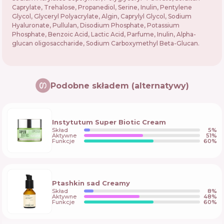
Caprylate, Trehalose, Propanediol, Serine, Inulin, Pentylene
Glycol, Glyceryl Polyacrylate, Algin, Caprylyl Glycol, Sodium
Hyaluronate, Pullulan, Disodium Phosphate, Potassium
Phosphate, Benzoic Acid, Lactic Acid, Parfume, Inulin, Alpha-
glucan oligosaccharide, Sodium Carboxymethyl Beta-Glucan.
Podobne składem (alternatywy)
Instytutum Super Biotic Cream
Skład
5
%
Aktywne
51
%
Funkcje
60
%
Ptashkin sad Creamy
Skład
8
%
Aktywne
48
%
Funkcje
60
%