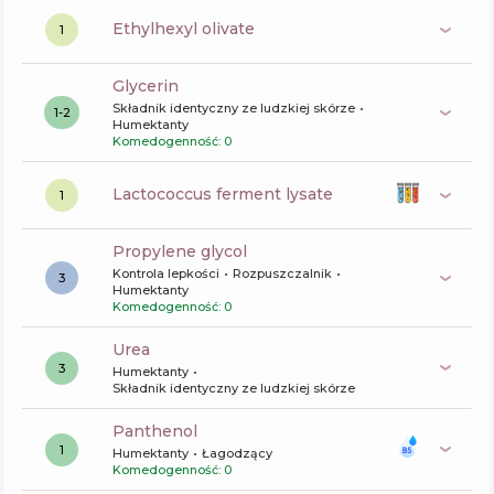
ethylhexyl olivate
1
glycerin
Składnik identyczny ze ludzkiej skórze
1-2
Humektanty
Komedogenność: 0
lactococcus ferment lysate
1
propylene glycol
Kontrola lepkości
Rozpuszczalnik
3
Humektanty
Komedogenność: 0
urea
3
Humektanty
Składnik identyczny ze ludzkiej skórze
panthenol
1
Humektanty
Łagodzący
Komedogenność: 0