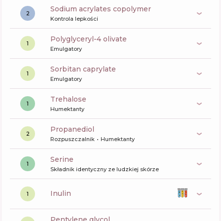
sodium acrylates copolymer
2
Kontrola lepkości
polyglyceryl-4 olivate
1
Emulgatory
sorbitan caprylate
1
Emulgatory
trehalose
1
Humektanty
propanediol
2
Rozpuszczalnik
Humektanty
serine
1
Składnik identyczny ze ludzkiej skórze
inulin
1
pentylene glycol