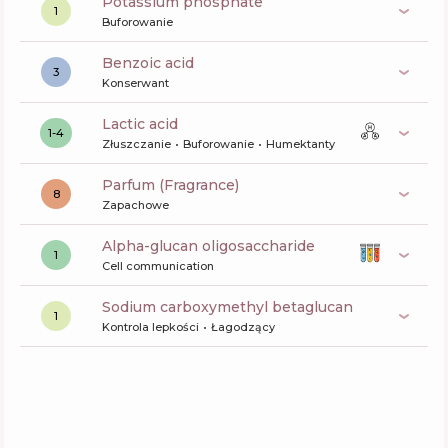
potassium phosphate
1
Buforowanie
benzoic acid
3
Konserwant
lactic acid
1-4
Złuszczanie
Buforowanie
Humektanty
Parfum (Fragrance)
8
Zapachowe
alpha-glucan oligosaccharide
1
Cell communication
sodium carboxymethyl betaglucan
1
Kontrola lepkości
Łagodzący