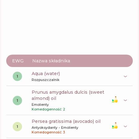
Lotion+
Skład
5
%
Aktywne
41
%
Funkcje
54
%
EWG
Nazwa składnika
aqua (water)
1
Rozpuszczalnik
prunus amygdalus dulcis (sweet
almond) oil
1
Emolienty
Komedogenność: 2
persea gratissima (avocado) oil
1
Antyoksydanty
Emolienty
Komedogenność: 3