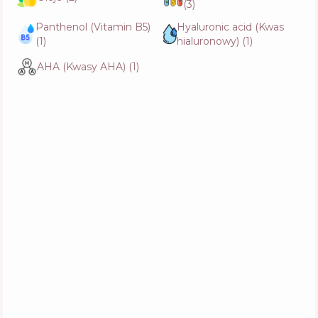
(
3
)
Funkcje
54
%
Panthenol (Vitamin B5)
Hyaluronic acid (Kwas
(
1
)
hialuronowy)
(
1
)
Manyo Panthetoin Cream
AHA (Kwasy AHA)
(
1
)
Skład
3
%
Aktywne
58
%
Funkcje
58
%
Chanel N1 De Chanel Revitalizing Cream
Skład
3
%
Aktywne
48
%
Funkcje
49
%
Murad Essential-C Firming Radiance Day
Cream
Skład
12
%
Aktywne
31
%
Funkcje
62
%
Clinique Dramatically Different Moisturizing