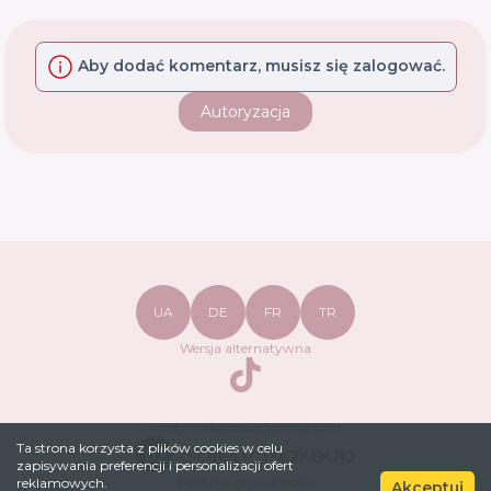
Aby dodać komentarz, musisz się zalogować.
Autoryzacja
UA
DE
FR
TR
Wersja alternatywna
TikTok
safetymakeupua@gmail.com
Ta strona korzysta z plików cookies w celu
zapisywania preferencji i personalizacji ofert
Polityka prywatności
reklamowych.
Akceptuj