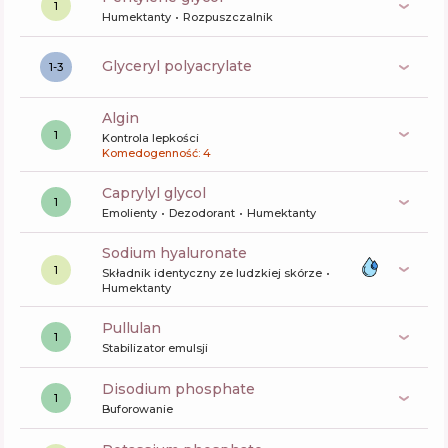
1
Humektanty
Rozpuszczalnik
glyceryl polyacrylate
1-3
algin
1
Kontrola lepkości
Komedogenność: 4
caprylyl glycol
1
Emolienty
Dezodorant
Humektanty
sodium hyaluronate
1
Składnik identyczny ze ludzkiej skórze
Humektanty
pullulan
1
Stabilizator emulsji
disodium phosphate
1
Buforowanie