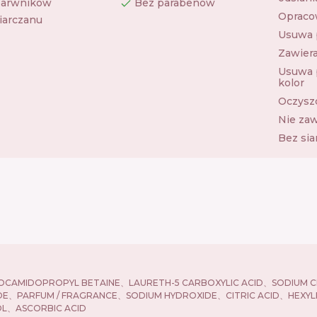
barwników
Bez parabenów
Opracow
iarczanu
Usuwa p
Zawiera
Usuwa p
kolor
Oczyszc
Nie zaw
Bez si
、COCAMIDOPROPYL BETAINE、LAURETH-5 CARBOXYLIC ACID、SODIUM 
DE、PARFUM / FRAGRANCE、SODIUM HYDROXIDE、CITRIC ACID、HEXYL
L、ASCORBIC ACID