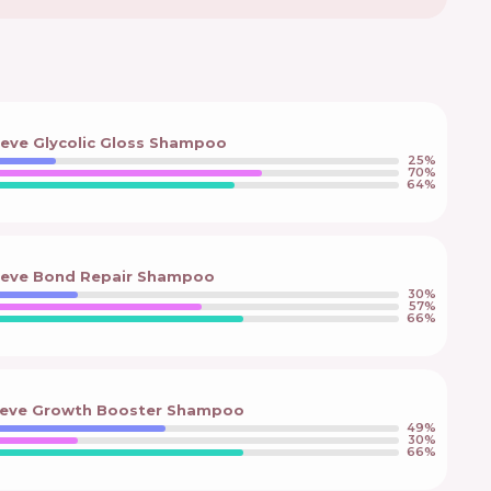
lseve Glycolic Gloss Shampoo
25
%
70
%
64
%
lseve Bond Repair Shampoo
30
%
57
%
66
%
Elseve Growth Booster Shampoo
49
%
30
%
66
%