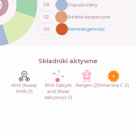
0
9
Dopuszczalny
0
2
Średnie bezpiecznie
0
0
Komedogenność
💬
Składniki aktywne
AHA (Kwasy
BHA Salicylic
Alergen
(
2
)
Witamina C
(
1
)
AHA)
(
1
)
acid (Kwas
salicylowy)
(
1
)