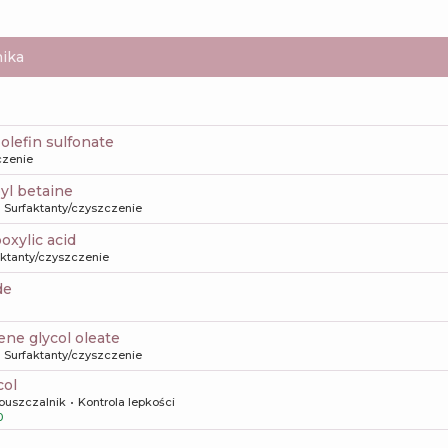
ika
 olefin sulfonate
czenie
yl betaine
Surfaktanty/czyszczenie
boxylic acid
aktanty/czyszczenie
de
ene glycol oleate
Surfaktanty/czyszczenie
col
puszczalnik
Kontrola lepkości
0