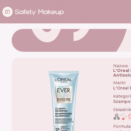
Nazwa:
L'Oreal
Antioxi
Marki
:
L'Oreal 
Kategor
Szampo
Składni
Formuła