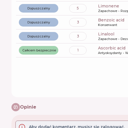
limonene
5
Dopuszczalny
Zapachowe
Rozp
benzoic acid
3
Dopuszczalny
Konserwant
linalool
3
Dopuszczalny
Zapachowe
Dez
ascorbic acid
1
Całkiem bezpiecznie
Antyoksydanty
W
Opinie
Aby dodać komentarz, musisz się zalogować.