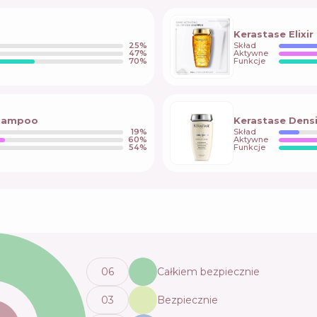
Kerastase Elixir
25
%
Skład
47
%
Aktywne
70
%
Funkcje
Shampoo
Kerastase Dens
19
%
Skład
60
%
Aktywne
54
%
Funkcje
0
6
Całkiem bezpiecznie
0
3
Bezpiecznie