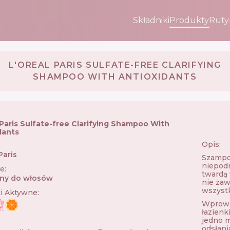
Składniki
Produkty
Ruty
L'OREAL PARIS SULFATE-FREE CLARIFYING
SHAMPOO WITH ANTIOXIDANTS
 Paris Sulfate-free Clarifying Shampoo With
dants
Opis:
Paris
🇫🇷
Szampon
niepodr
ie
:
twardą 
ny do włosów
nie zaw
wszyst
ki Aktywne
:
Wprowad
łazienk
jedno m
:
odsłani