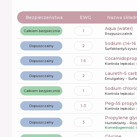
Bezpieczeństwa
EWG
Nazwa składn
aqua (water)
1
Całkiem bezpiecznie
Rozpuszczalnik
sodium c14-16
2
Dopuszczalny
Surfaktanty/czysz
cocamidoprop
1-5
Dopuszczalny
Kontrola lepkości
laureth-5 car
2
Dopuszczalny
Emulgatory
Surf
sodium chlori
1
Całkiem bezpiecznie
Kontrola lepkości
peg-55 propyl
1-3
Dopuszczalny
Kontrola lepkości
propylene gly
3
Dopuszczalny
Humektanty
Roz
Komedogenność: 
glycine