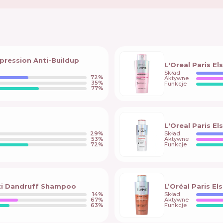
xpression Anti-Buildup
L'Oreal Paris E
Skład
72
%
Aktywne
35
%
Funkcje
77
%
L'Oreal Paris E
29
%
Skład
53
%
Aktywne
72
%
Funkcje
nti Dandruff Shampoo
L’Oréal Paris 
14
%
Skład
67
%
Aktywne
63
%
Funkcje