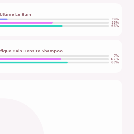
 Ultime Le Bain
19
%
55
%
63
%
ifique Bain Densite Shampoo
7
%
62
%
67
%