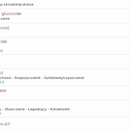
y ze ludzkiej skórze
l glucoside
czenie
ance)
xide
EU
ol
achowe
Rozpuszczalnik
Surfaktanty/czyszczenie
0-2
ate
y
Złuszczanie
Łagodzący
Konserwant
0
um-67