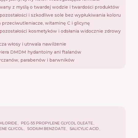
any z myślą o twardej wodzie i twardości produktów
ozostałości i szkodliwe sole bez wypłukiwania koloru
 przeciwutleniacze, witaminę C i glicynę
ozostałości kosmetyków i odsłania widocznie zdrowy
za włosy i utrwala nawilżenie
iera DMDM ​​hydantoiny ani ftalanów
arczanów, parabenów i barwników
CHLORIDE、PEG-55 PROPYLENE GLYCOL OLEATE、
ENE GLYCOL、SODIUM BENZOATE、SALICYLIC ACID、