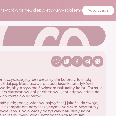
na
Porównanie
Sklepy
Artykuły
Problemy
Autoryzacja
 oczyszczający bezpieczny dla koloru z formułą
ażniającą, która usuwa pozostałości kosmetyków i
wodę, aby przywrócić włosom naturalny kolor. Formuła
iera siarczanów ani parabenów i jest odpowiednia do
kich rodzajów włosów.
ź pielęgnację włosów najwyższej jakości do swojej
i z szamponem oczyszczającym EverPure. Wystarczy
ycie, aby Twoje włosy odzyskały naturalny kolor,
ając jasny, żywy kolor. Wzbogacająca formuła: