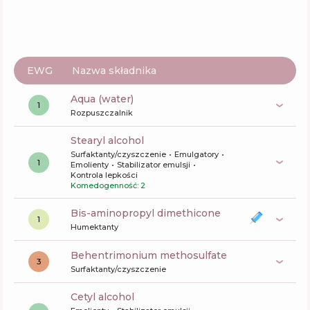
EWG
Nazwa składnika
aqua (water)
1
Rozpuszczalnik
stearyl alcohol
Surfaktanty/czyszczenie
Emulgatory
1
Emolienty
Stabilizator emulsji
Kontrola lepkości
Komedogenność: 2
bis-aminopropyl dimethicone
1
Humektanty
behentrimonium methosulfate
3
Surfaktanty/czyszczenie
cetyl alcohol