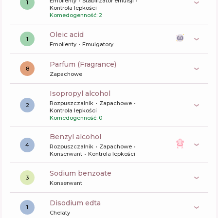
Emolienty
Stabilizator emulsji
1
Kontrola lepkości
Komedogenność: 2
oleic acid
1
Emolienty
Emulgatory
Parfum (Fragrance)
8
Zapachowe
isopropyl alcohol
Rozpuszczalnik
Zapachowe
2
Kontrola lepkości
Komedogenność: 0
benzyl alcohol
4
Rozpuszczalnik
Zapachowe
Konserwant
Kontrola lepkości
sodium benzoate
3
Konserwant
disodium edta
1
Chelaty