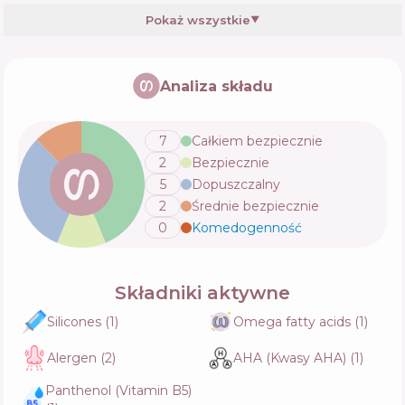
Funkcje
70
%
Pokaż wszystkie
▼
Davines Love Smoothing Instant Mask
Analiza składu
Skład
20
%
Aktywne
49
%
Funkcje
74
%
7
Całkiem bezpiecznie
2
Bezpiecznie
Tresemme Keratin Smooth Hair Mask
5
Dopuszczalny
Skład
6
%
2
Średnie bezpiecznie
Aktywne
52
%
Funkcje
68
%
0
Komedogenność
💬
Kerastase Premiere Masque Filler
Składniki aktywne
Reparateur
Skład
10
%
Silicones
(
1
)
Omega fatty acids
(
1
)
Aktywne
46
%
Funkcje
70
%
Alergen
(
2
)
AHA (Kwasy AHA)
(
1
)
Panthenol (Vitamin B5)
Jaas Renewer Mask