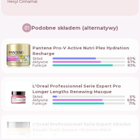
Hexyl Cinnamal.
Podobne składem (alternatywy)
Pantene Pro-V Active Nutri Plex Hydration
Recharge
Skład
60
%
Aktywne
67
%
Funkcje
83
%
L'Oreal Professionnel Serie Expert Pro
Longer Lengths Renewing Masque
Skład
6
%
Aktywne
69
%
Funkcje
71
%
L'Oreal Professionnel Serie Expert Absolut
Repair Gold Quinoa +Protein Mask
Skład
5
%
Aktywne
68
%