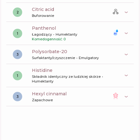
citric acid
2
Buforowanie
panthenol
1
Łagodzący
Humektanty
Komedogenność: 0
polysorbate-20
3
Surfaktanty/czyszczenie
Emulgatory
histidine
1
Składnik identyczny ze ludzkiej skórze
Humektanty
hexyl cinnamal
3
Zapachowe