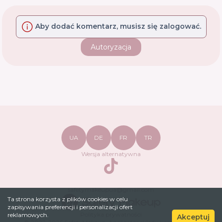
Aby dodać komentarz, musisz się zalogować.
Autoryzacja
UA
DE
FR
TR
Wersja alternatywna
TikTok
safetymakeupua@gmail.com
Ta strona korzysta z plików cookies w celu
zapisywania preferencji i personalizacji ofert
Polityka prywatności
reklamowych.
Akceptuj