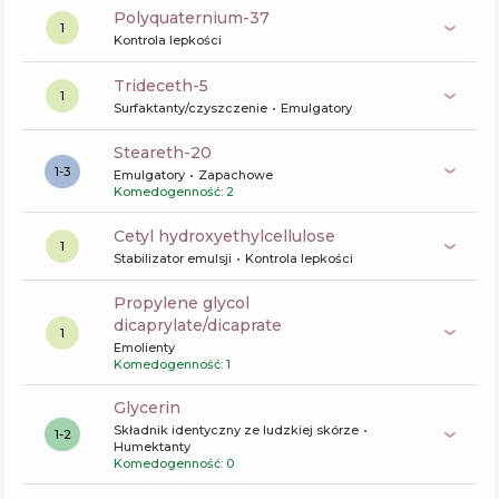
polyquaternium-37
1
Kontrola lepkości
trideceth-5
1
Surfaktanty/czyszczenie
Emulgatory
steareth-20
1-3
Emulgatory
Zapachowe
Komedogenność: 2
cetyl hydroxyethylcellulose
1
Stabilizator emulsji
Kontrola lepkości
propylene glycol
dicaprylate/dicaprate
1
Emolienty
Komedogenność: 1
glycerin
Składnik identyczny ze ludzkiej skórze
1-2
Humektanty
Komedogenność: 0