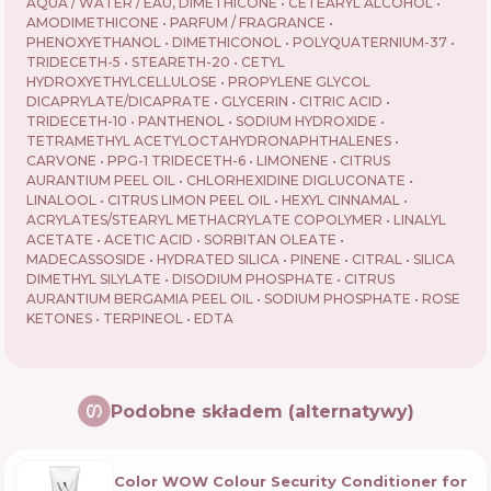
AQUA / WATER / EAU, DIMETHICONE • CETEARYL ALCOHOL •
AMODIMETHICONE • PARFUM / FRAGRANCE •
PHENOXYETHANOL • DIMETHICONOL • POLYQUATERNIUM-37 •
TRIDECETH-5 • STEARETH-20 • CETYL
HYDROXYETHYLCELLULOSE • PROPYLENE GLYCOL
DICAPRYLATE/DICAPRATE • GLYCERIN • CITRIC ACID •
TRIDECETH-10 • PANTHENOL • SODIUM HYDROXIDE •
TETRAMETHYL ACETYLOCTAHYDRONAPHTHALENES •
CARVONE • PPG-1 TRIDECETH-6 • LIMONENE • CITRUS
AURANTIUM PEEL OIL • CHLORHEXIDINE DIGLUCONATE •
LINALOOL • CITRUS LIMON PEEL OIL • HEXYL CINNAMAL •
ACRYLATES/STEARYL METHACRYLATE COPOLYMER • LINALYL
ACETATE • ACETIC ACID • SORBITAN OLEATE •
MADECASSOSIDE • HYDRATED SILICA • PINENE • CITRAL • SILICA
DIMETHYL SILYLATE • DISODIUM PHOSPHATE • CITRUS
AURANTIUM BERGAMIA PEEL OIL • SODIUM PHOSPHATE • ROSE
KETONES • TERPINEOL • EDTA
Podobne składem (alternatywy)
Color WOW Colour Security Conditioner for