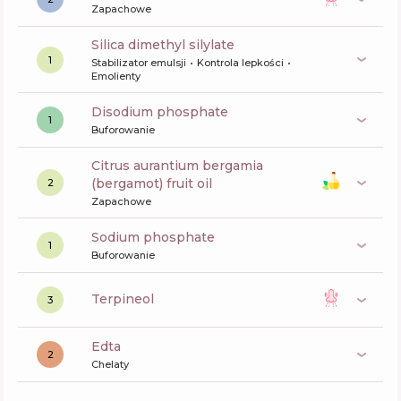
Zapachowe
silica dimethyl silylate
1
Stabilizator emulsji
Kontrola lepkości
Emolienty
disodium phosphate
1
Buforowanie
citrus aurantium bergamia
(bergamot) fruit oil
2
Zapachowe
sodium phosphate
1
Buforowanie
terpineol
3
edta
2
Chelaty