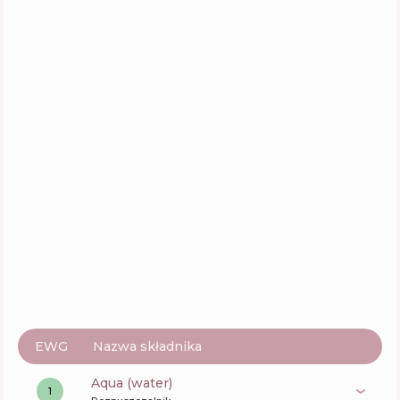
CHI Argan Oil With Moringa Oil Blend
Conditioner
Skład
11
%
Aktywne
47
%
Funkcje
63
%
Davines Momo Moisturizing Revitalizing
Creame
Skład
9
%
Aktywne
47
%
Funkcje
62
%
EWG
Nazwa składnika
aqua (water)
1