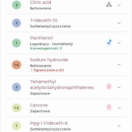
citric acid
2
Buforowanie
trideceth-10
3
Surfaktanty/czyszczenie
panthenol
1
Łagodzący
Humektanty
Komedogenność: 0
sodium hydroxide
1-4
Buforowanie
!
Ograniczone w EU
tetramethyl
acetyloctahydronaphthalenes
3
Zapachowe
carvone
1-2
Zapachowe
ppg-1 trideceth-6
1
Surfaktanty/czyszczenie