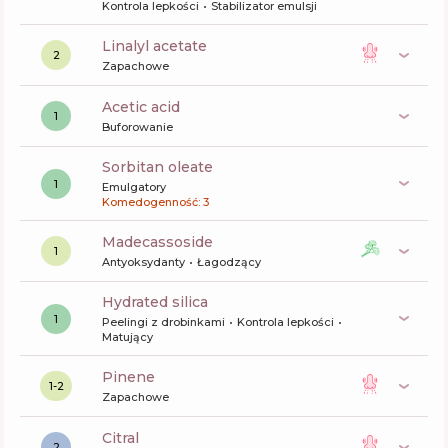
Kontrola lepkości
Stabilizator emulsji
linalyl acetate
2
Zapachowe
acetic acid
1
Buforowanie
sorbitan oleate
1
Emulgatory
Komedogenność: 3
madecassoside
1
Antyoksydanty
Łagodzący
hydrated silica
1
Peelingi z drobinkami
Kontrola lepkości
Matujący
pinene
1-2
Zapachowe
citral
2