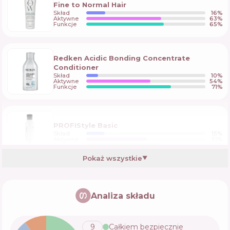
Fine to Normal Hair
Skład
16
%
Aktywne
63
%
Funkcje
65
%
Redken Acidic Bonding Concentrate
Conditioner
Skład
10
%
Aktywne
54
%
Funkcje
71
%
PROFIStyle Basic
Skład
15
%
Aktywne
51
%
Funkcje
61
%
Pokaż wszystkie
▼
KeraSys Hair Clinic Repairing Conditioner
Analiza składu
Skład
7
%
Aktywne
63
%
Funkcje
55
%
9
Całkiem bezpiecznie