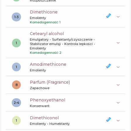
Rozpuszczalnik
dimethicone
1-3
Emolienty
Komedogenność: 1
cetearyl alcohol
Emulgatory
Surfaktanty/czyszczenie
1
Stabilizator emulsji
Kontrola lepkości
Emolienty
Komedogenność: 2
amodimethicone
1
Emolienty
Parfum (Fragrance)
8
Zapachowe
phenoxyethanol
2-4
Konserwant
dimethiconol
1
Emolienty
Humektanty