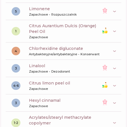
limonene
5
Zapachowe
Rozpuszczalnik
Citrus Aurantium Dulcis (Orange)
Peel Oil
1
Zapachowe
chlorhexidine digluconate
4
Antybakteryjne/antybakteryjne
Konserwant
linalool
3
Zapachowe
Dezodorant
citrus limon peel oil
4-6
Zapachowe
hexyl cinnamal
3
Zapachowe
acrylates/stearyl methacrylate
copolymer
1-2