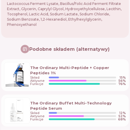
Lactococcus Ferment Lysate, Bacillus/Folic Acid Ferment Filtrate
Extract, Glycerin, Caprylyl Glycol, Hydroxyethylcellulose, Lecithin,
Tocopherol, Lactic Acid, Sodium Lactate, Sodium Chloride,
Sodium Benzoate, 1,2-Hexanediol, Ethylhexylglycerin,
Phenoxyethanol
Podobne składem (alternatywy)
The Ordinary Multi-Peptide + Copper
Peptides 1%
Skład
15
%
Aktywne
56
%
Funkcje
76
%
The Ordinary Buffet Multi-Technology
Peptide Serum
Skład
12
%
Aktywne
52
%
Funkcje
68
%