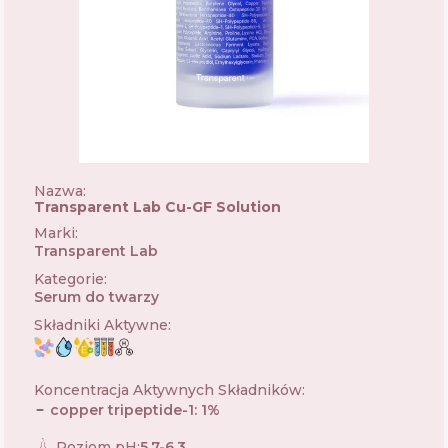
Nazwa:
Transparent Lab Cu-GF Solution
Marki
:
Transparent Lab
🇪🇸
Kategorie
:
Serum do twarzy
Składniki Aktywne
:
Koncentracja Aktywnych Składników
:
copper tripeptide-1
:
1
%
Poziom pH
:
5.7-6.3