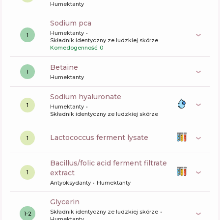
Humektanty
sodium pca
Humektanty
1
Składnik identyczny ze ludzkiej skórze
Komedogenność: 0
betaine
1
Humektanty
sodium hyaluronate
1
Humektanty
Składnik identyczny ze ludzkiej skórze
lactococcus ferment lysate
1
bacillus/folic acid ferment filtrate
extract
1
Antyoksydanty
Humektanty
glycerin
Składnik identyczny ze ludzkiej skórze
1-2
Humektanty