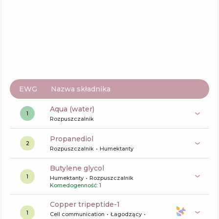
EWG
Nazwa składnika
aqua (water)
1
Rozpuszczalnik
propanediol
2
Rozpuszczalnik
Humektanty
butylene glycol
1
Humektanty
Rozpuszczalnik
Komedogenność: 1
copper tripeptide-1
1
Cell communication
Łagodzący