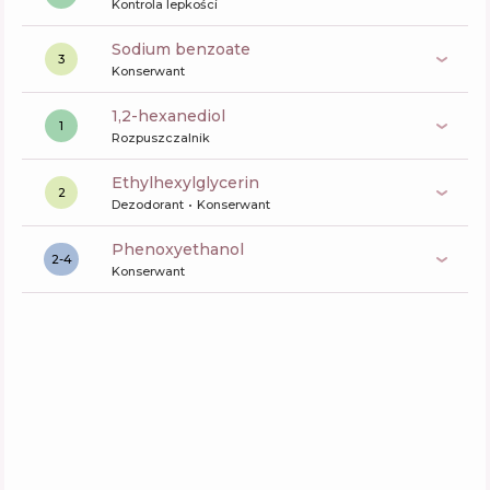
Kontrola lepkości
sodium benzoate
3
Konserwant
1,2-hexanediol
1
Rozpuszczalnik
ethylhexylglycerin
2
Dezodorant
Konserwant
phenoxyethanol
2-4
Konserwant