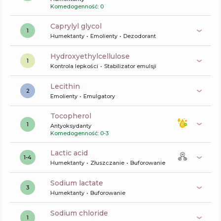
Komedogenność: 0
caprylyl glycol
1
Humektanty
Emolienty
Dezodorant
hydroxyethylcellulose
1
Kontrola lepkości
Stabilizator emulsji
lecithin
2
Emolienty
Emulgatory
tocopherol
1
Antyoksydanty
Komedogenność: 0-3
lactic acid
1-4
Humektanty
Złuszczanie
Buforowanie
sodium lactate
3
Humektanty
Buforowanie
sodium chloride
1