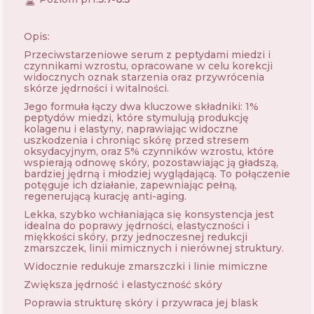
Opis:
Przeciwstarzeniowe serum z peptydami miedzi i
czynnikami wzrostu, opracowane w celu korekcji
widocznych oznak starzenia oraz przywrócenia
skórze jędrności i witalności.
Jego formuła łączy dwa kluczowe składniki: 1%
peptydów miedzi, które stymulują produkcję
kolagenu i elastyny, naprawiając widoczne
uszkodzenia i chroniąc skórę przed stresem
oksydacyjnym, oraz 5% czynników wzrostu, które
wspierają odnowę skóry, pozostawiając ją gładszą,
bardziej jędrną i młodziej wyglądającą. To połączenie
potęguje ich działanie, zapewniając pełną,
regenerującą kurację anti-aging.
Lekka, szybko wchłaniająca się konsystencja jest
idealna do poprawy jędrności, elastyczności i
miękkości skóry, przy jednoczesnej redukcji
zmarszczek, linii mimicznych i nierównej struktury.
Widocznie redukuje zmarszczki i linie mimiczne
Zwiększa jędrność i elastyczność skóry
Poprawia strukturę skóry i przywraca jej blask