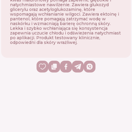
kwas hialuronowy pomaga zapewnić głębokie i
natychmiastowe nawilżenie. Zawiera glukozyd
glicerylu oraz acetyloglukozaminę, które
wspomagają wchłanianie wilgoci. Zawiera ektoinę i
pantenol, które pomagają zatrzymać wodę w
naskórku i wzmacniają barierę ochronną skóry.
Lekka i szybko wchłaniająca się konsystencja
zapewnia uczucie chłodu i odświeżenia natychmiast
po aplikacji. Produkt testowany klinicznie,
odpowiedni dla skóry wrażliwej.