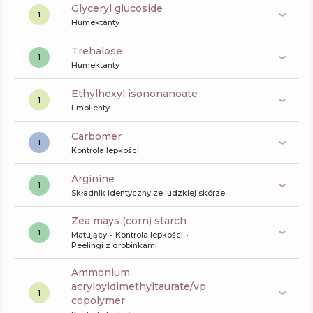
glyceryl glucoside
1
Humektanty
trehalose
1
Humektanty
ethylhexyl isononanoate
1
Emolienty
carbomer
1
Kontrola lepkości
arginine
1
Składnik identyczny ze ludzkiej skórze
zea mays (corn) starch
1
Matujący
Kontrola lepkości
Peelingi z drobinkami
ammonium
acryloyldimethyltaurate/vp
1
copolymer