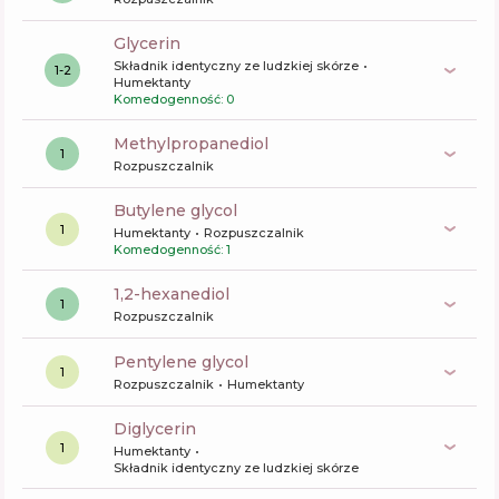
glycerin
Składnik identyczny ze ludzkiej skórze
1-2
Humektanty
Komedogenność: 0
methylpropanediol
1
Rozpuszczalnik
butylene glycol
1
Humektanty
Rozpuszczalnik
Komedogenność: 1
1,2-hexanediol
1
Rozpuszczalnik
pentylene glycol
1
Rozpuszczalnik
Humektanty
diglycerin
1
Humektanty
Składnik identyczny ze ludzkiej skórze