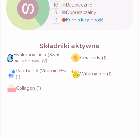
18
Bezpiecznie
3
Dopuszczalny
0
Komedogenność
💬
Składniki aktywne
Hyaluronic acid (Kwas
Ceramidy
(
1
)
hialuronowy)
(
2
)
Panthenol (Vitamin B5)
Witamina E
(
1
)
(
1
)
Collagen
(
1
)