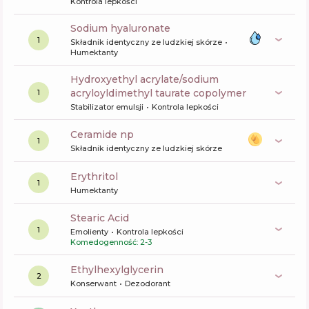
Kontrola lepkości
sodium hyaluronate
1
Składnik identyczny ze ludzkiej skórze
Humektanty
hydroxyethyl acrylate/sodium
acryloyldimethyl taurate copolymer
1
Stabilizator emulsji
Kontrola lepkości
ceramide np
1
Składnik identyczny ze ludzkiej skórze
erythritol
1
Humektanty
Stearic Acid
1
Emolienty
Kontrola lepkości
Komedogenność: 2-3
ethylhexylglycerin
2
Konserwant
Dezodorant