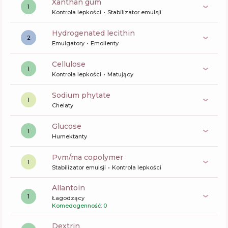
xanthan gum
1
Kontrola lepkości
Stabilizator emulsji
hydrogenated lecithin
2
Emulgatory
Emolienty
cellulose
1
Kontrola lepkości
Matujący
sodium phytate
1
Chelaty
glucose
1
Humektanty
pvm/ma copolymer
1
Stabilizator emulsji
Kontrola lepkości
allantoin
1
Łagodzący
Komedogenność: 0
dextrin