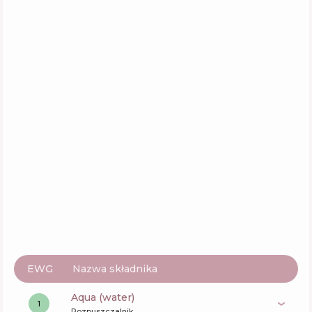
EWG
Nazwa składnika
aqua (water)
1
Rozpuszczalnik