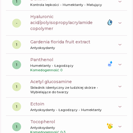
1
Kontrola lepkości
Humektanty
Matujący
hyaluronic
acid/polyisopropylacrylamide
-
copolymer
gardenia florida fruit extract
1
Antyoksydanty
panthenol
1
Humektanty
Łagodzący
Komedogenność: 0
acetyl glucosamine
1
Składnik identyczny ze ludzkiej skórze
Wybielające do twarzy
ectoin
1
Antyoksydanty
Łagodzący
Humektanty
tocopherol
1
Antyoksydanty
Komedogenność: 0-3