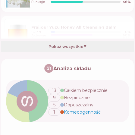
Funkcje
46
%
Fraijour Yuzu Honey All Cleansing Balm
Skład
6
%
Aktywne
60
%
Funkcje
58
%
Pokaż wszystkie
▼
Petitfee&Koelf Beautifying Mood On
Cleanser
Analiza składu
Skład
11
%
Aktywne
51
%
Funkcje
53
%
13
Całkiem bezpiecznie
9
Bezpiecznie
Heimish All Clean Balm Mandarin
5
Dopuszczalny
Skład
11
%
Aktywne
67
%
1
Komedogenność
💬
Funkcje
54
%
Emma Hardie Moringa Cleansing Balm With