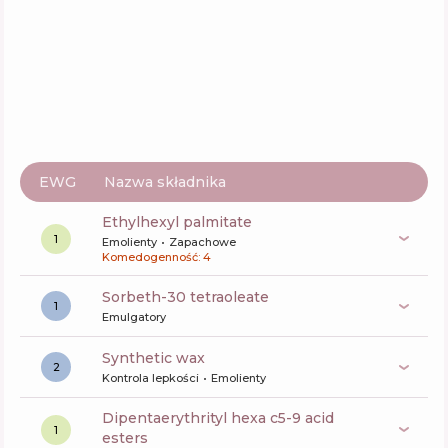
Garden Aurantis REVITALIZING CLEANSING
BALM
Skład
2
%
Aktywne
56
%
Funkcje
45
%
EWG
Nazwa składnika
ethylhexyl palmitate
1
Emolienty
Zapachowe
Komedogenność: 4
sorbeth-30 tetraoleate
1
Emulgatory
synthetic wax
2
Kontrola lepkości
Emolienty
dipentaerythrityl hexa c5-9 acid
1
esters