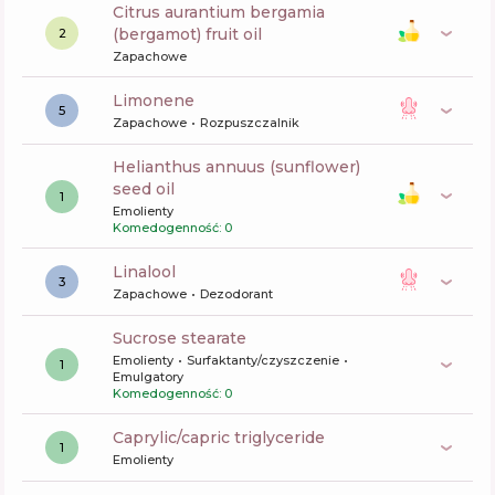
citrus aurantium bergamia
(bergamot) fruit oil
2
Zapachowe
limonene
5
Zapachowe
Rozpuszczalnik
helianthus annuus (sunflower)
seed oil
1
Emolienty
Komedogenność: 0
linalool
3
Zapachowe
Dezodorant
sucrose stearate
Emolienty
Surfaktanty/czyszczenie
1
Emulgatory
Komedogenność: 0
caprylic/capric triglyceride
1
Emolienty