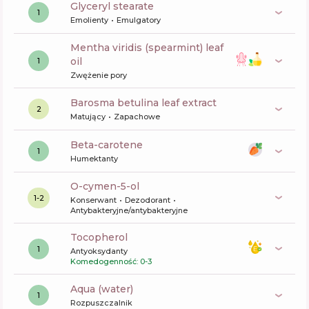
glyceryl stearate
1
Emolienty
Emulgatory
mentha viridis (spearmint) leaf
oil
1
Zwężenie pory
barosma betulina leaf extract
2
Matujący
Zapachowe
beta-carotene
1
Humektanty
o-cymen-5-ol
1-2
Konserwant
Dezodorant
Antybakteryjne/antybakteryjne
tocopherol
1
Antyoksydanty
Komedogenność: 0-3
aqua (water)
1
Rozpuszczalnik