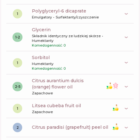
polyglyceryl-6 dicaprate
1
Emulgatory
Surfaktanty/czyszczenie
glycerin
Składnik identyczny ze ludzkiej skórze
1-2
Humektanty
Komedogenność: 0
sorbitol
1
Humektanty
Komedogenność: 0
citrus aurantium dulcis
(orange) flower oil
2-5
Zapachowe
litsea cubeba fruit oil
1
Zapachowe
citrus paradisi (grapefruit) peel oil
2