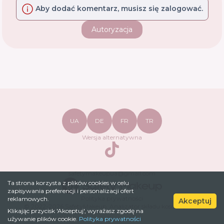
Aby dodać komentarz, musisz się zalogować.
Autoryzacja
UA
DE
FR
TR
Wersja alternatywna
TikTok
safetymakeupua@gmail.com
Ta strona korzysta z plików cookies w celu
zapisywania preferencji i personalizacji ofert
Polityka prywatności
reklamowych.
Akceptuj
© 2022-
2026
SafetyMakeup.
Analizator składu kosmetyków
.
Klikając przycisk 'Akceptuj', wyrażasz zgodę na
używanie plików cookie.
Polityka prywatności