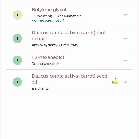
butylene glycol
1
Humektanty
Rozpuszczalnik
Komedogenność: 1
daucus carota sativa (carrot) root
extract
1
Antyoksydanty
Emolienty
1,2-hexanediol
1
Rozpuszczalnik
daucus carota sativa (carrot) seed
oil
1
Emolienty