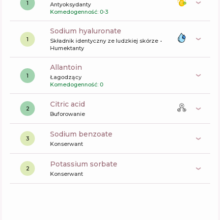
1
Antyoksydanty
Komedogenność: 0-3
sodium hyaluronate
1
Składnik identyczny ze ludzkiej skórze
Humektanty
allantoin
1
Łagodzący
Komedogenność: 0
citric acid
2
Buforowanie
sodium benzoate
3
Konserwant
potassium sorbate
2
Konserwant