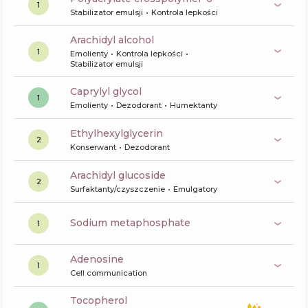
1
Stabilizator emulsji
Kontrola lepkości
arachidyl alcohol
1
Emolienty
Kontrola lepkości
Stabilizator emulsji
caprylyl glycol
1
Emolienty
Dezodorant
Humektanty
ethylhexylglycerin
2
Konserwant
Dezodorant
arachidyl glucoside
2
Surfaktanty/czyszczenie
Emulgatory
sodium metaphosphate
1
Adenosine
1
Cell communication
tocopherol