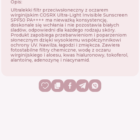
Opis:
Ultralekki filtr przeciwsłoneczny z oczarem
wirginijskim COSRX Ultra-Light Invisible Sunscreen
SPF50 PA++++ ma nieważką konsystencję,
doskonale się wchłania i nie pozostawia białych
śladów, odpowiedni dla każdego rodzaju skóry.
Produkt zapobiega przebarwieniom i poparzeniom
słonecznym dzięki wysokiemu współczynnikowi
ochrony UV. Nawilża, łagodzi i zmiękcza. Zawiera
fotostabilne filtry chemiczne, wodę z oczaru
wirginijskiego i aloesu, kwas hialuronowy, tokoferol,
alantoinę, adenozynę i niacynamid.