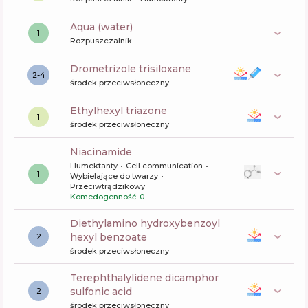
aqua (water)
1
Rozpuszczalnik
drometrizole trisiloxane
2-4
środek przeciwsłoneczny
ethylhexyl triazone
1
środek przeciwsłoneczny
niacinamide
Humektanty
Cell communication
1
Wybielające do twarzy
Przeciwtrądzikowy
Komedogenność: 0
diethylamino hydroxybenzoyl
hexyl benzoate
2
środek przeciwsłoneczny
terephthalylidene dicamphor
sulfonic acid
2
środek przeciwsłoneczny