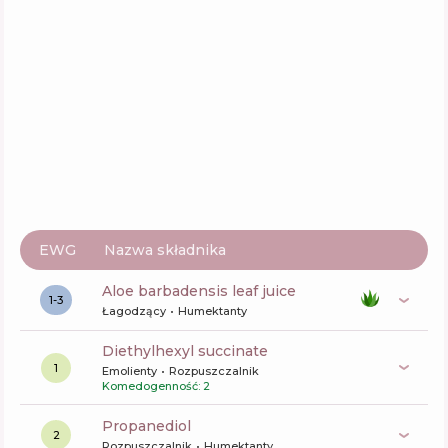
Celimax Pore+Dark Spot Brightening Care
Sunscreen
Skład
14
%
Aktywne
66
%
Funkcje
70
%
EWG
Nazwa składnika
aloe barbadensis leaf juice
1-3
Łagodzący
Humektanty
diethylhexyl succinate
1
Emolienty
Rozpuszczalnik
Komedogenność: 2
propanediol
2
Rozpuszczalnik
Humektanty