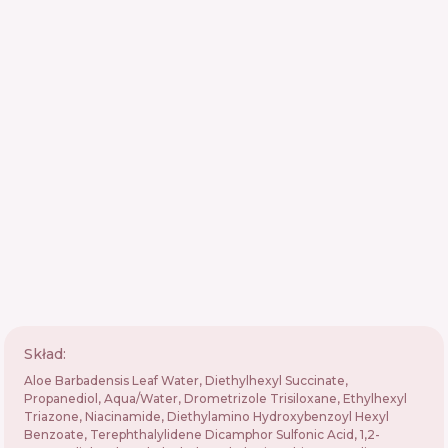
Skład:
Aloe Barbadensis Leaf Water, Diethylhexyl Succinate,
Propanediol, Aqua/Water, Drometrizole Trisiloxane, Ethylhexyl
Triazone, Niacinamide, Diethylamino Hydroxybenzoyl Hexyl
Benzoate, Terephthalylidene Dicamphor Sulfonic Acid, 1,2-