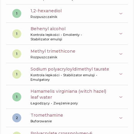
1,2-hexanediol
1
Rozpuszczalnik
behenyl alcohol
1
Kontrola lepkości
Emolienty
Stabilizator emulsji
methyl trimethicone
1
Rozpuszczalnik
sodium polyacryloyldimethyl taurate
1
Kontrola lepkości
Stabilizator emulsji
Emulgatory
hamamelis virginiana (witch hazel)
leaf water
1
Łagodzący
Zwężenie pory
tromethamine
2
Buforowanie
polyacrylate crosspolymer-6