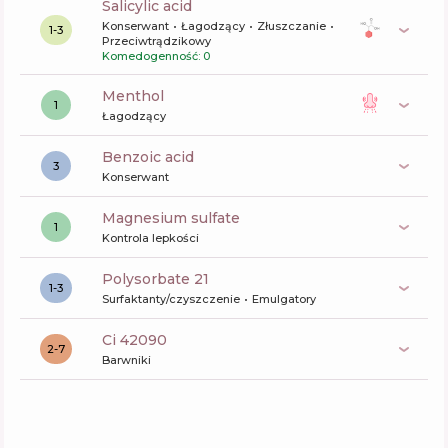
salicylic acid
Konserwant
Łagodzący
Złuszczanie
1-3
Przeciwtrądzikowy
Komedogenność: 0
menthol
1
Łagodzący
benzoic acid
3
Konserwant
magnesium sulfate
1
Kontrola lepkości
polysorbate 21
1-3
Surfaktanty/czyszczenie
Emulgatory
ci 42090
2-7
Barwniki