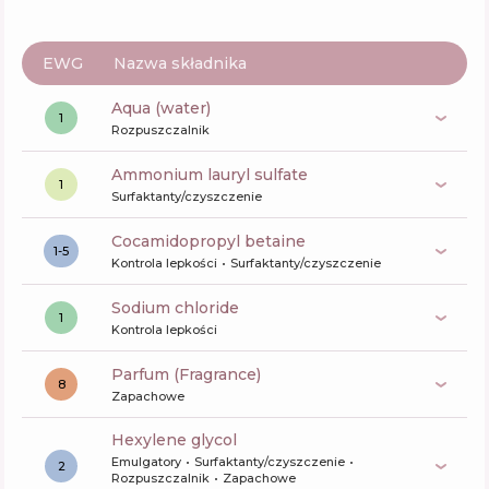
EWG
Nazwa składnika
aqua (water)
1
Rozpuszczalnik
ammonium lauryl sulfate
1
Surfaktanty/czyszczenie
cocamidopropyl betaine
1-5
Kontrola lepkości
Surfaktanty/czyszczenie
sodium chloride
1
Kontrola lepkości
Parfum (Fragrance)
8
Zapachowe
hexylene glycol
Emulgatory
Surfaktanty/czyszczenie
2
Rozpuszczalnik
Zapachowe