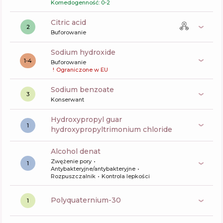
Komedogenność: 0-2
citric acid
2
Buforowanie
sodium hydroxide
1-4
Buforowanie
!
Ograniczone w EU
sodium benzoate
3
Konserwant
hydroxypropyl guar
1
hydroxypropyltrimonium chloride
alcohol denat
Zwężenie pory
1
Antybakteryjne/antybakteryjne
Rozpuszczalnik
Kontrola lepkości
polyquaternium-30
1