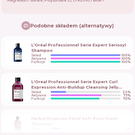
Magnesium Sulfate, Polysorbate 21, Ci 42090 / Blue 1
Podobne składem (alternatywy)
L’Oréal Professionnel Serie Expert Serioxyl
Shampoo
Skład
100
%
Aktywne
100
%
Funkcje
100
%
L'Oreal Professionnel Serie Expert Curl
Expression Anti-Buildup Cleansing Jelly
Skład
22
%
Shampoo
Aktywne
73
%
Funkcje
70
%
Herbal Essences Petal Soft Rose Scent
Shampoo
Skład
16
%
Aktywne
73
%