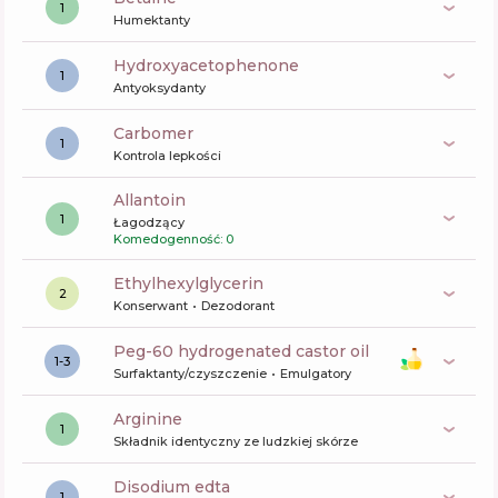
1
Humektanty
Hydroxyacetophenone
1
Antyoksydanty
carbomer
1
Kontrola lepkości
allantoin
1
Łagodzący
Komedogenność: 0
ethylhexylglycerin
2
Konserwant
Dezodorant
peg-60 hydrogenated castor oil
1-3
Surfaktanty/czyszczenie
Emulgatory
arginine
1
Składnik identyczny ze ludzkiej skórze
disodium edta
1