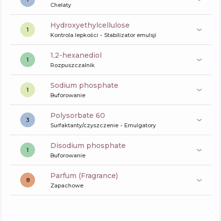
Chelaty
hydroxyethylcellulose
1
Kontrola lepkości
Stabilizator emulsji
1,2-hexanediol
1
Rozpuszczalnik
sodium phosphate
1
Buforowanie
polysorbate 60
3
Surfaktanty/czyszczenie
Emulgatory
disodium phosphate
1
Buforowanie
Parfum (Fragrance)
8
Zapachowe