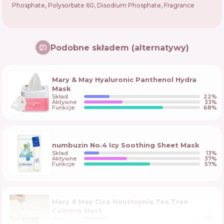
Phosphate, Polysorbate 60, Disodium Phosphate, Fragrance
Podobne składem (alternatywy)
Mary & May Hyaluronic Panthenol Hydra
Mask
Skład
22
%
Aktywne
33
%
Funkcje
68
%
numbuzin No.4 Icy Soothing Sheet Mask
Skład
13
%
Aktywne
37
%
Funkcje
57
%
Mary & May Cica Houttuynia Tea Tree
Calming Mask
Skład
18
%
Aktywne
23
%