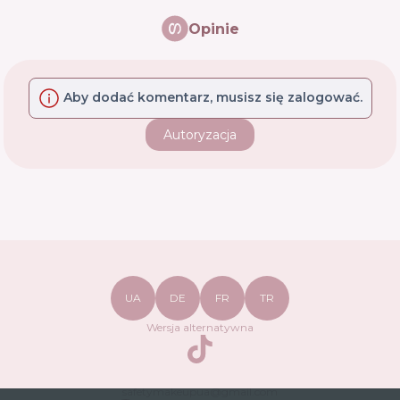
Opinie
Aby dodać komentarz, musisz się zalogować.
Autoryzacja
UA
DE
FR
TR
Wersja alternatywna
TikTok
safetymakeupua@gmail.com