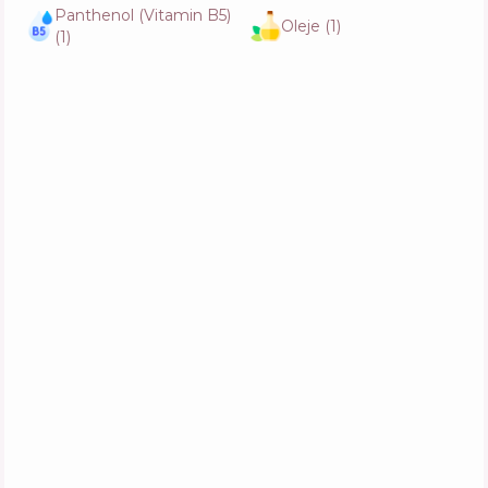
Mask
Panthenol (Vitamin B5)
Oleje
(
1
)
Skład
11
%
(
1
)
Aktywne
28
%
Funkcje
54
%
Medicube Super Cica Daily Quick Mask
Skład
12
%
Aktywne
23
%
Funkcje
61
%
I'm From Mugwort Mask
Skład
9
%
Aktywne
26
%
Funkcje
59
%
Dr. Jart+ Vital Hydra Solution Hydro Plump
Overnight Mask
Skład
10
%
Aktywne
29
%
Funkcje
53
%