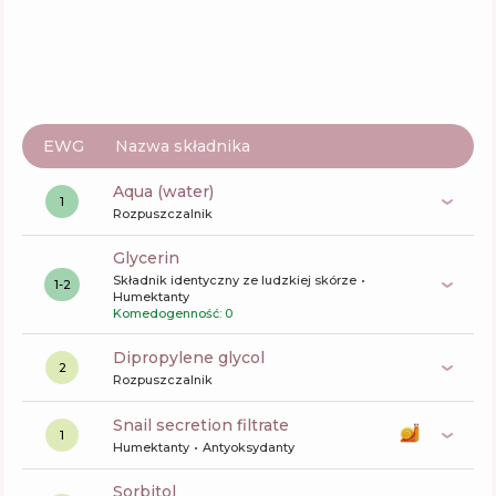
EWG
Nazwa składnika
aqua (water)
1
Rozpuszczalnik
glycerin
Składnik identyczny ze ludzkiej skórze
1-2
Humektanty
Komedogenność: 0
dipropylene glycol
2
Rozpuszczalnik
snail secretion filtrate
1
Humektanty
Antyoksydanty
sorbitol