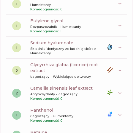
1
Humektanty
Komedogenność: 0
butylene glycol
1
Rozpuszczalnik
Humektanty
Komedogenność: 1
sodium hyaluronate
1
Składnik identyczny ze ludzkiej skórze
Humektanty
glycyrrhiza glabra (licorice) root
extract
5
Łagodzący
Wybielające do twarzy
camellia sinensis leaf extract
2
Antyoksydanty
Łagodzący
Komedogenność: 0
panthenol
1
Łagodzący
Humektanty
Komedogenność: 0
betaine