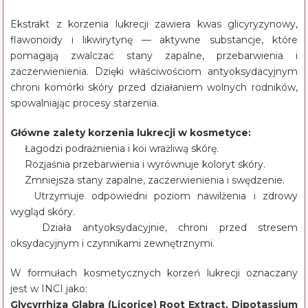
Ekstrakt z korzenia lukrecji zawiera kwas glicyryzynowy,
flawonoidy i likwirytynę — aktywne substancje, które
pomagają zwalczać stany zapalne, przebarwienia i
zaczerwienienia. Dzięki właściwościom antyoksydacyjnym
chroni komórki skóry przed działaniem wolnych rodników,
spowalniając procesy starzenia.
Główne zalety korzenia lukrecji w kosmetyce:
🌿 Łagodzi podrażnienia i koi wrażliwą skórę.
✨ Rozjaśnia przebarwienia i wyrównuje koloryt skóry.
🧡 Zmniejsza stany zapalne, zaczerwienienia i swędzenie.
💧 Utrzymuje odpowiedni poziom nawilżenia i zdrowy
wygląd skóry.
🛡️ Działa antyoksydacyjnie, chroni przed stresem
oksydacyjnym i czynnikami zewnętrznymi.
W formułach kosmetycznych korzeń lukrecji oznaczany
jest w INCI jako:
Glycyrrhiza Glabra (Licorice) Root Extract, Dipotassium