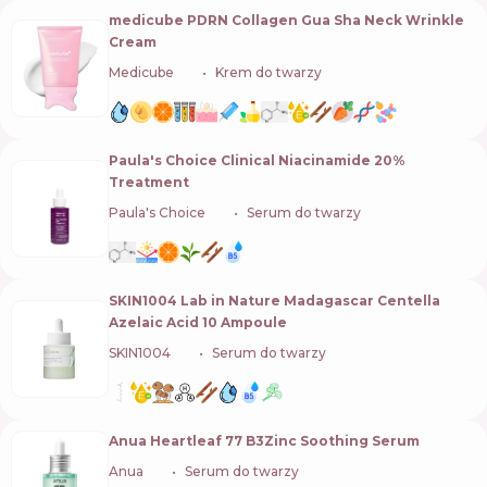
medicube PDRN Collagen Gua Sha Neck Wrinkle
Cream
Medicube
🇰🇷
Krem do twarzy
Paula's Choice Clinical Niacinamide 20%
Treatment
Paula's Choice
🇺🇸
Serum do twarzy
SKIN1004 Lab in Nature Madagascar Centella
Azelaic Acid 10 Ampoule
SKIN1004
🇰🇷
Serum do twarzy
Anua Heartleaf 77 B3Zinc Soothing Serum
Anua
🇰🇷
Serum do twarzy