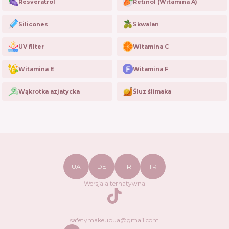
Resveratrol
Retinol (Witamina A)
Silicones
Skwalan
UV filter
Witamina C
Witamina E
Witamina F
Wąkrotka azjatycka
Śluz ślimaka
UA
DE
FR
TR
Wersja alternatywna
TikTok
safetymakeupua@gmail.com