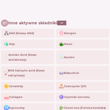
Inne aktywne składniki
AHA (Kwasy AHA)
Alergen
Algi
Aloes
Azelaic Acid (Kwas
Azulen
azelainowy)
BHA Salicylic acid (Kwas
Bakuchiol
salicylowy)
Ceramidy
Coenzyme Q10
Collagen
Czynniki wzrostu
Egzosomy
Green tea (Zielona herbata)