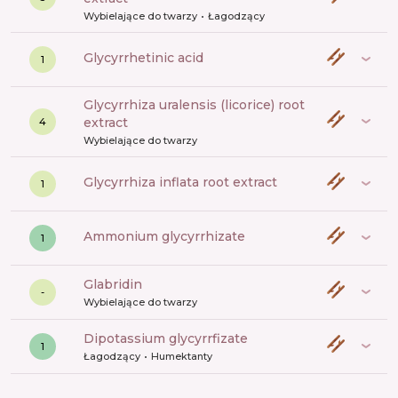
Wybielające do twarzy
Łagodzący
glycyrrhetinic acid
1
glycyrrhiza uralensis (licorice) root
extract
4
Wybielające do twarzy
glycyrrhiza inflata root extract
1
ammonium glycyrrhizate
1
Glabridin
-
Wybielające do twarzy
dipotassium glycyrrfizate
1
Łagodzący
Humektanty