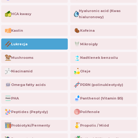
Hyaluronic acid (Kwas
HCA kwasy
hialuronowy)
Kaolin
Kofeina
Lukrecja
Mikroigły
Mushrooms
Nadtlenek benzoilu
Niacinamid
Oleje
Omega fatty acids
PDRN (polinukleotydy)
PHA
Panthenol (Vitamin B5)
Peptides (Peptydy)
Polifenole
Probiotyki/Fermenty
Propolis / Miód