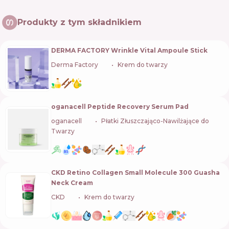
Produkty z tym składnikiem
DERMA FACTORY Wrinkle Vital Ampoule Stick
Derma Factory
🇰🇷
Krem do twarzy
oganacell Peptide Recovery Serum Pad
oganacell
🇰🇷
Płatki Złuszczająco-Nawilżające do
Twarzy
CKD Retino Collagen Small Molecule 300 Guasha
Neck Cream
CKD
🇰🇷
Krem do twarzy