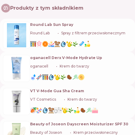
Produkty z tym składnikiem
Round Lab Sun Spray
Round Lab
🇰🇷
Spray z filtrem przeciwsłonecznym
oganacell Derx V-Mode Hydrate Up
oganacell
🇰🇷
Krem do twarzy
VT V-Mode Gua Sha Cream
VT Cosmetics
🇰🇷
Krem do twarzy
Beauty of Joseon Dayscreen Moisturizer SPF 30
Beauty of Joseon
🇰🇷
Krem przeciwsłoneczny