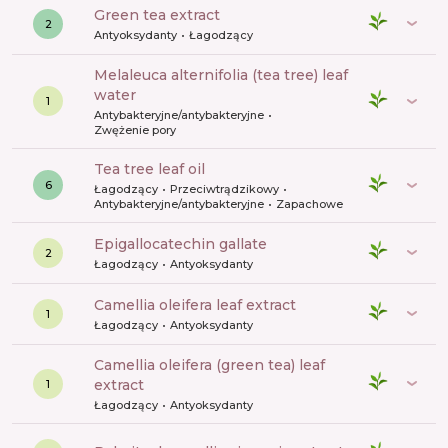
green tea extract
2
Antyoksydanty
Łagodzący
melaleuca alternifolia (tea tree) leaf
water
1
Antybakteryjne/antybakteryjne
Zwężenie pory
tea tree leaf oil
6
Łagodzący
Przeciwtrądzikowy
Antybakteryjne/antybakteryjne
Zapachowe
epigallocatechin gallate
2
Łagodzący
Antyoksydanty
camellia oleifera leaf extract
1
Łagodzący
Antyoksydanty
camellia oleifera (green tea) leaf
extract
1
Łagodzący
Antyoksydanty