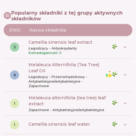
Popularny składniki z tej grupy aktywnych
składników
EWG
Nazwa składnika
camellia sinensis leaf extract
2
Łagodzący
Antyoksydanty
Komedogenność: 0
Melaleuca Alternifolia (Tea Tree)
Leaf Oil
6
Łagodzący
Przeciwtrądzikowy
Antybakteryjne/antybakteryjne
Zapachowe
melaleuca alternifolia (tea tree) leaf
extract
1
Zapachowe
Antybakteryjne/antybakteryjne
camellia sinensis leaf water
1