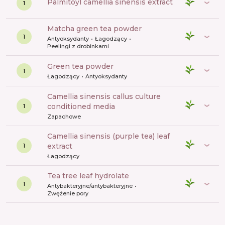
palmitoyl camellia sinensis extract
1
matcha green tea powder
1
Antyoksydanty
Łagodzący
Peelingi z drobinkami
green tea powder
1
Łagodzący
Antyoksydanty
camellia sinensis callus culture
conditioned media
1
Zapachowe
camellia sinensis (purple tea) leaf
extract
1
Łagodzący
tea tree leaf hydrolate
1
Antybakteryjne/antybakteryjne
Zwężenie pory