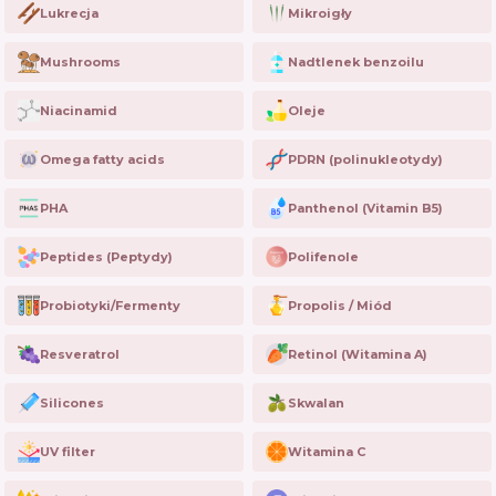
Lukrecja
Mikroigły
Mushrooms
Nadtlenek benzoilu
Niacinamid
Oleje
Omega fatty acids
PDRN (polinukleotydy)
PHA
Panthenol (Vitamin B5)
Peptides (Peptydy)
Polifenole
Probiotyki/Fermenty
Propolis / Miód
Resveratrol
Retinol (Witamina A)
Silicones
Skwalan
UV filter
Witamina C