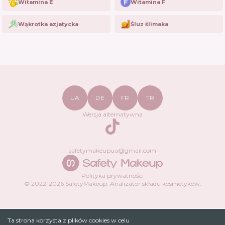
Witamina E
Witamina F
Wąkrotka azjatycka
Śluz ślimaka
UA
DE
FR
TR
Wersja alternatywna
TikTok
safetymakeupua@gmail.com
Polityka prywatności
© 2022-
2026
SafetyMakeup.
Analizator składu kosmetyków
.
Ta strona korzysta z plików cookies w celu