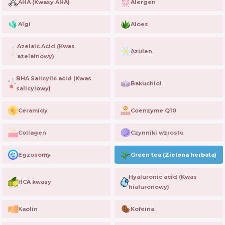
AHA (Kwasy AHA)
Alergen
Algi
Aloes
Azelaic Acid (Kwas
Azulen
azelainowy)
BHA Salicylic acid (Kwas
Bakuchiol
salicylowy)
Ceramidy
Coenzyme Q10
Collagen
Czynniki wzrostu
Egzosomy
Green tea (Zielona herbata)
Hyaluronic acid (Kwas
HCA kwasy
hialuronowy)
Kaolin
Kofeina