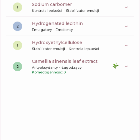
sodium carbomer
1
Kontrola lepkości
Stabilizator emulsji
hydrogenated lecithin
2
Emulgatory
Emolienty
hydroxyethylcellulose
1
Stabilizator emulsji
Kontrola lepkości
camellia sinensis leaf extract
2
Antyoksydanty
Łagodzący
Komedogenność: 0