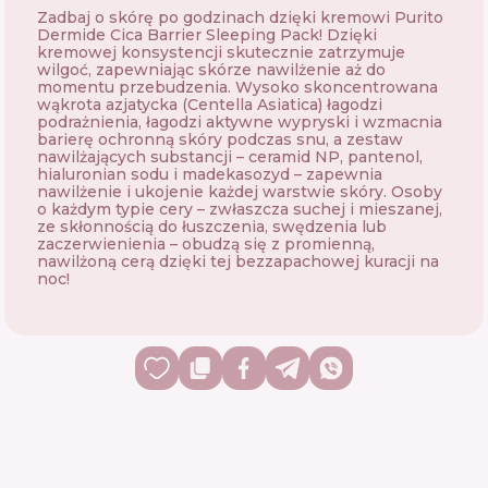
Zadbaj o skórę po godzinach dzięki kremowi Purito
Dermide Cica Barrier Sleeping Pack! Dzięki
kremowej konsystencji skutecznie zatrzymuje
wilgoć, zapewniając skórze nawilżenie aż do
momentu przebudzenia. Wysoko skoncentrowana
wąkrota azjatycka (Centella Asiatica) łagodzi
podrażnienia, łagodzi aktywne wypryski i wzmacnia
barierę ochronną skóry podczas snu, a zestaw
nawilżających substancji – ceramid NP, pantenol,
hialuronian sodu i madekasozyd – zapewnia
nawilżenie i ukojenie każdej warstwie skóry. Osoby
o każdym typie cery – zwłaszcza suchej i mieszanej,
ze skłonnością do łuszczenia, swędzenia lub
zaczerwienienia – obudzą się z promienną,
nawilżoną cerą dzięki tej bezzapachowej kuracji na
noc!