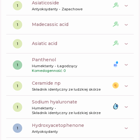
asiaticoside
1
Antyoksydanty
Zapachowe
madecassic acid
1
asiatic acid
1
panthenol
1
Humektanty
Łagodzący
Komedogenność: 0
ceramide np
1
Składnik identyczny ze ludzkiej skórze
sodium hyaluronate
1
Humektanty
Składnik identyczny ze ludzkiej skórze
Hydroxyacetophenone
1
Antyoksydanty