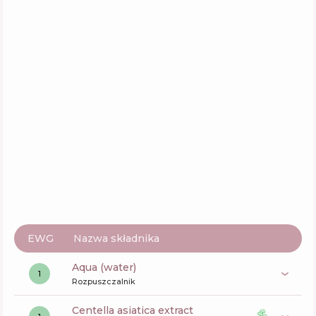
Aktywne
39
%
Funkcje
69
%
Klairs Midnight Blue Calming Cream
Skład
11
%
Aktywne
37
%
Funkcje
72
%
EWG
Nazwa składnika
aqua (water)
1
Rozpuszczalnik
centella asiatica extract