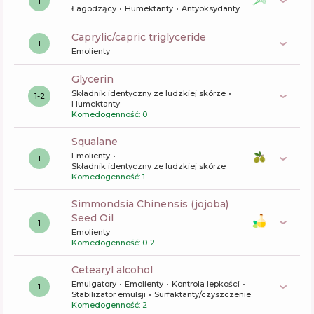
1
Łagodzący
Humektanty
Antyoksydanty
caprylic/capric triglyceride
1
Emolienty
glycerin
Składnik identyczny ze ludzkiej skórze
1-2
Humektanty
Komedogenność: 0
squalane
Emolienty
1
Składnik identyczny ze ludzkiej skórze
Komedogenność: 1
Simmondsia Chinensis (jojoba)
Seed Oil
1
Emolienty
Komedogenność: 0-2
cetearyl alcohol
Emulgatory
Emolienty
Kontrola lepkości
1
Stabilizator emulsji
Surfaktanty/czyszczenie
Komedogenność: 2