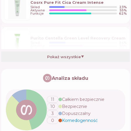
Cosrx Pure Fit Cica Cream Intense
Skład
23
%
Aktywne
55
%
Funkcje
62
%
Purito Centella Green Level Recovery Cream
Skład
24
%
Aktywne
50
%
Funkcje
67
%
Pokaż wszystkie
▼
Purito B5 Panthenol Re-barrier Cream
Analiza składu
Skład
30
%
Aktywne
51
%
Funkcje
48
%
11
Całkiem bezpiecznie
10
Bezpiecznie
Dr.Jart+ Cicapair Derma Green Solution
Cream
3
Dopuszczalny
Skład
13
%
Aktywne
54
%
0
Komedogenność
💬
Funkcje
57
%