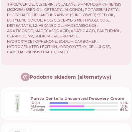
TRIGLYCERIDE, GLYCERIN, SQUALANE, SIMMONDSIA CHINENSIS
(JOJOBA) SEED OIL, CETEARYL ALCOHOL, POTASSIUM CETYL
PHOSPHATE, HELIANTHUS ANNUS (SUNFLOWER) SEED OIL,
BUTYLENE GLYCOL, POLYGLYCERYL-3 METHYLGLUCOSE
DISTEARATE, 1,2-HEXANEDIOL, MADECASSOSIDE,
ASIATICOSIDE, MADECASSIC ACID, ASIATIC ACID, PANTHENOL,
CERAMIDE NP, SODIUM HYALURONATE,
HYDROXYACETOPHENONE, SODIUM CARBOMER,
HYDROGENATED LECITHIN, HYDROXYETHYLCELLULOSE,
CAMELIA SINENSIS LEAF EXTRACT
Podobne składem (alternatywy)
Purito Centella Unscented Recovery Cream
Skład
27
%
Aktywne
51
%
Funkcje
66
%