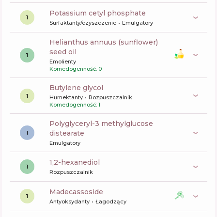
potassium cetyl phosphate
1
Surfaktanty/czyszczenie
Emulgatory
helianthus annuus (sunflower)
seed oil
1
Emolienty
Komedogenność: 0
butylene glycol
1
Humektanty
Rozpuszczalnik
Komedogenność: 1
polyglyceryl-3 methylglucose
distearate
1
Emulgatory
1,2-hexanediol
1
Rozpuszczalnik
madecassoside
1
Antyoksydanty
Łagodzący