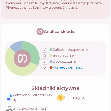
Carbomer, Sodium lauroyl lactylate, Sodium stearoyl glutamate,
Phenoxyethanol, Ethylhexylglycerin, Citric acid.
Analiza składu
7
Całkiem bezpiecznie
12
Bezpiecznie
3
Dopuszczalny
0
Komedogenność
💬
Składniki aktywne
Panthenol (Vitamin B5)
Ceramidy
(
3
)
(
1
)
AHA (Kwasy AHA)
(
1
)