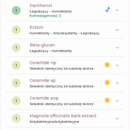
panthenol
1
Łagodzący
Humektanty
Komedogenność: 0
ectoin
1
Humektanty
Antyoksydanty
Łagodzący
beta-glucan
1
Łagodzący
Humektanty
ceramide np
1
Składnik identyczny ze ludzkiej skórze
ceramide ap
1
Składnik identyczny ze ludzkiej skórze
ceramide eop
1
Składnik identyczny ze ludzkiej skórze
magnolia officinalis bark extract
1
Antybakteryjne/antybakteryjne