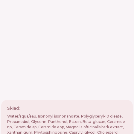
Skład:
Water/aqua/eau, Isononyl isononanoate, Polyglyceryl-10 oleate,
Propanediol, Glycerin, Panthenol, Ectoin, Beta-glucan, Ceramide
np, Ceramide ap, Ceramide eop, Magnolia officinalis bark extract,
Xanthan gum, Phytosphingosine, Caprylyl glycol, Cholesterol,