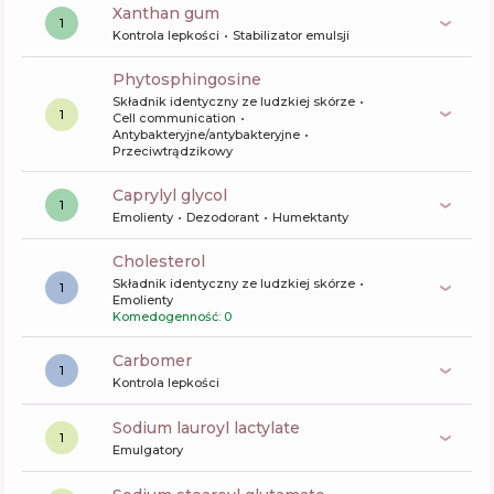
xanthan gum
1
Kontrola lepkości
Stabilizator emulsji
phytosphingosine
Składnik identyczny ze ludzkiej skórze
1
Cell communication
Antybakteryjne/antybakteryjne
Przeciwtrądzikowy
caprylyl glycol
1
Emolienty
Dezodorant
Humektanty
cholesterol
Składnik identyczny ze ludzkiej skórze
1
Emolienty
Komedogenność: 0
carbomer
1
Kontrola lepkości
sodium lauroyl lactylate
1
Emulgatory