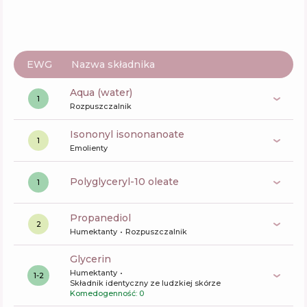
EWG
Nazwa składnika
aqua (water)
1
Rozpuszczalnik
isononyl isononanoate
1
Emolienty
polyglyceryl-10 oleate
1
propanediol
2
Humektanty
Rozpuszczalnik
glycerin
Humektanty
1-2
Składnik identyczny ze ludzkiej skórze
Komedogenność: 0