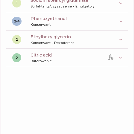
sodium stearoyl glutamate
1
Surfaktanty/czyszczenie
Emulgatory
phenoxyethanol
2-4
Konserwant
ethylhexylglycerin
2
Konserwant
Dezodorant
citric acid
2
Buforowanie