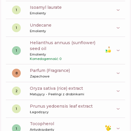
isoamyl laurate
1
Emolienty
undecane
1
Emolienty
helianthus annuus (sunflower)
seed oil
1
Emolienty
Komedogenność: 0
Parfum (Fragrance)
8
Zapachowe
oryza sativa (rice) extract
2
Matujący
Peelingi z drobinkami
prunus yedoensis leaf extract
1
Łagodzący
tocopherol
1
Antyoksydanty