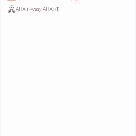
AHA (Kwasy AHA)
(
1
)
Rituals The Ritual of Ayurveda Recovery
Hand Balm
Skład
15
%
Aktywne
38
%
Funkcje
68
%
Elemis Targeted Toning Body Moisturiser
Skład
4
%
Aktywne
54
%
Funkcje
59
%
Collistar Abdomen And Hips Meso-
remodeling Treatment
Skład
5
%
Aktywne
45
%
Funkcje
71
%
Sol de Janeiro Beija Flor Elasti-Cream
Skład
8
%
Aktywne
40
%
Funkcje
72
%