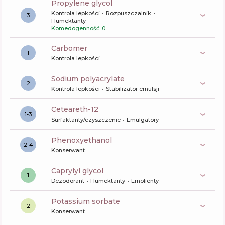
propylene glycol
Kontrola lepkości
Rozpuszczalnik
3
Humektanty
Komedogenność: 0
carbomer
1
Kontrola lepkości
sodium polyacrylate
2
Kontrola lepkości
Stabilizator emulsji
ceteareth-12
1-3
Surfaktanty/czyszczenie
Emulgatory
phenoxyethanol
2-4
Konserwant
caprylyl glycol
1
Dezodorant
Humektanty
Emolienty
potassium sorbate
2
Konserwant