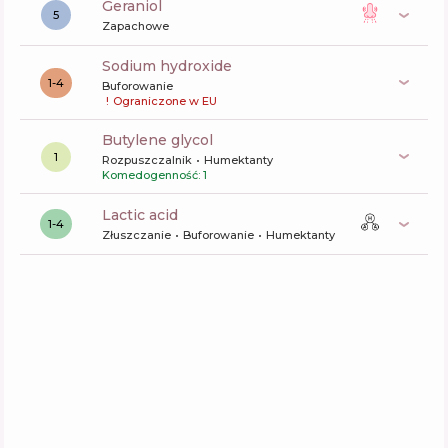
geraniol
5
Zapachowe
sodium hydroxide
1-4
Buforowanie
!
Ograniczone w EU
butylene glycol
1
Rozpuszczalnik
Humektanty
Komedogenność: 1
lactic acid
1-4
Złuszczanie
Buforowanie
Humektanty