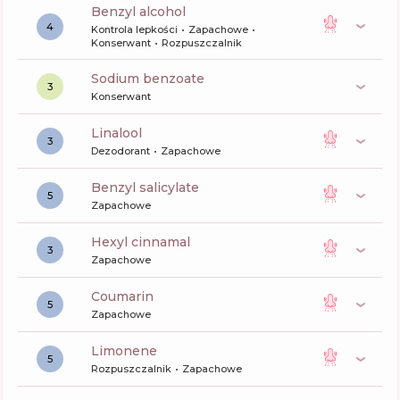
benzyl alcohol
4
Kontrola lepkości
Zapachowe
Konserwant
Rozpuszczalnik
sodium benzoate
3
Konserwant
linalool
3
Dezodorant
Zapachowe
benzyl salicylate
5
Zapachowe
hexyl cinnamal
3
Zapachowe
coumarin
5
Zapachowe
limonene
5
Rozpuszczalnik
Zapachowe