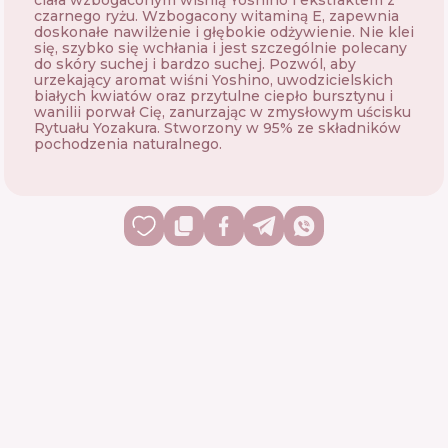
ciała wzbogaconym wiśnią Yoshino i ekstraktem z
czarnego ryżu. Wzbogacony witaminą E, zapewnia
doskonałe nawilżenie i głębokie odżywienie. Nie klei
się, szybko się wchłania i jest szczególnie polecany
do skóry suchej i bardzo suchej. Pozwól, aby
urzekający aromat wiśni Yoshino, uwodzicielskich
białych kwiatów oraz przytulne ciepło bursztynu i
wanilii porwał Cię, zanurzając w zmysłowym uścisku
Rytuału Yozakura. Stworzony w 95% ze składników
pochodzenia naturalnego.