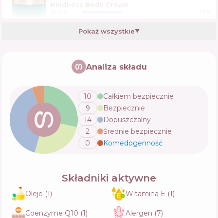
Kindness Body Cream
Skład
36
%
Aktywne
58
%
Funkcje
75
%
Pokaż wszystkie
▼
The Ritual of Yozakura Body Cream
Analiza składu
Skład
19
%
Aktywne
51
%
Funkcje
83
%
10
Całkiem bezpiecznie
9
Bezpiecznie
Rituals The Ritual Of Sakura Body Lotion
14
Dopuszczalny
Mousse
2
Średnie bezpiecznie
Skład
8
%
Aktywne
53
%
Funkcje
79
%
0
Komedogenność
💬
Garnier Body SuperFood Cocoa & Ceramide
Składniki aktywne
Repairing Butter
Skład
8
%
Oleje
(
1
)
Witamina E
(
1
)
Aktywne
46
%
Funkcje
66
%
Coenzyme Q10
(
1
)
Alergen
(
7
)