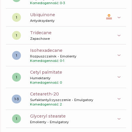
Komedogenność: 0-3
ubiquinone
1
Antyoksydanty
tridecane
1
Zapachowe
Isohexadecane
1
Rozpuszczalnik
Emolienty
Komedogenność: 0-1
cetyl palmitate
1
Humektanty
Komedogenność: 0
ceteareth-20
1-3
Surfaktanty/czyszczenie
Emulgatory
Komedogenność: 2
glyceryl stearate
1
Emolienty
Emulgatory