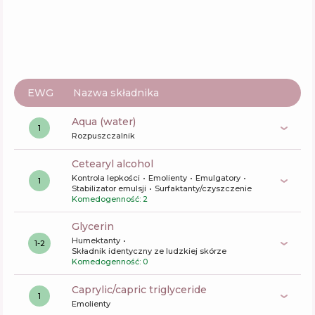
EWG
Nazwa składnika
aqua (water)
1
Rozpuszczalnik
cetearyl alcohol
Kontrola lepkości
Emolienty
Emulgatory
1
Stabilizator emulsji
Surfaktanty/czyszczenie
Komedogenność: 2
glycerin
Humektanty
1-2
Składnik identyczny ze ludzkiej skórze
Komedogenność: 0
caprylic/capric triglyceride
1
Emolienty