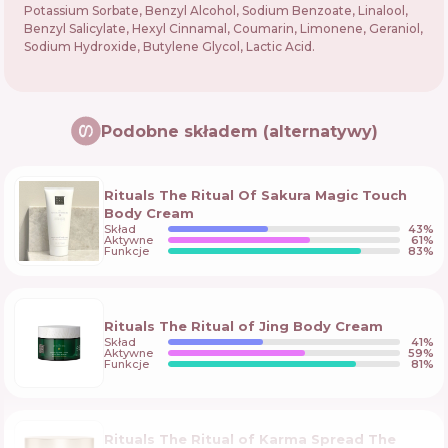
Potassium Sorbate, Benzyl Alcohol, Sodium Benzoate, Linalool,
Benzyl Salicylate, Hexyl Cinnamal, Coumarin, Limonene, Geraniol,
Sodium Hydroxide, Butylene Glycol, Lactic Acid.
Podobne składem (alternatywy)
Rituals The Ritual Of Sakura Magic Touch
Body Cream
Skład
43
%
Aktywne
61
%
Funkcje
83
%
Rituals The Ritual of Jing Body Cream
Skład
41
%
Aktywne
59
%
Funkcje
81
%
Rituals The Ritual of Karma Spread The